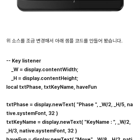
위 소스를 조금 변경해서 아래 샘플 코드를 만들어 봤습니다.
-- Key listener
_W = display.contentWidth;
_H = display.contentHeight;
local txtPhase, txtKeyName, haveFun
txtPhase = display.newText( "Phase ", _W/2, _H/5, na
tive.systemFont, 32 )
txtKeyName = display.newText( "KeyName : ", _W/2,
_H/3, native.systemFont, 32 )
haveFun = display.newText( "Move", _W/8, _H/2, nati