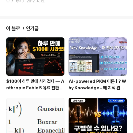
7
0
2012. 4. 12.
에 대해 유저에게 좀 더 리얼하고 풍부한 효과를 주기 위해
어떻게 user의 touch를 감지하는지를 정확히 아는 것은
중요합니다. 이 touch 에 대해 여러분들이 생각하는 것보
다 더 많은 생각해야 할 것이 있습니다. 이 튜도리얼에서는
단지 touch를 어떻게 감지하는지 이외에도 user touch
이 블로그 인기글
의 다양한 경우에 대해서도 생각해 보고 이것을 앎으로서
구현하고자 하는 기능을 좀 더 정확히 구현할 수 있도록 도
움을 드리고자 합니다. 이 튜토리얼을 끝내시게 되면 touc
h phases, focus, dragging 같..
$100이 하루 만에 사라졌다 — A
AI-powered PKM 이론 | ❓ W
nthropic Fable 5 유료 전환 사
hy Knowledge – 왜 지식 관리
용기
인가?, 🔄 지식 관리 사이클, 🔁 정
보에서 지식으로의 전환, 🛠️ 지식
관리 실패 패턴과 극복