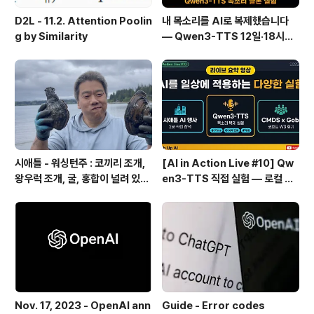
D2L - 11.2. Attention Poolin
내 목소리를 AI로 복제했습니다
g by Similarity
— Qwen3-TTS 12일·18시간
실전 기록
시애틀 - 워싱턴주 : 코끼리 조개,
[AI in Action Live #10] Qw
왕우럭 조개, 굴, 홍합이 널려 있는
en3-TTS 직접 실험 — 로컬 설
집 근처 해변.
치 실패 후 API로 전환한 이야기
Nov. 17, 2023 - OpenAI ann
Guide - Error codes