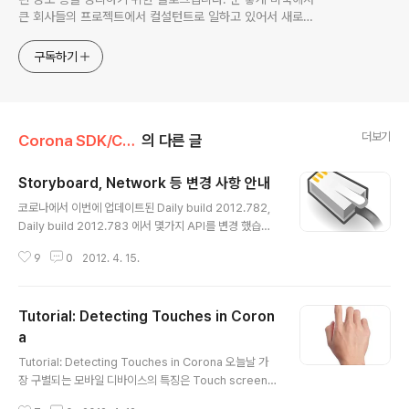
큰 회사들의 프로젝트에서 컬설턴트로 일하고 있어서 새로운
기술들을 접할 기회가 많이 있습니다. 미국의 IT 프로젝트에서
사용되는 툴들에 대해 많은 분들과 정보를 공유하고 싶습니다.
구독하기
더보기
Corona SDK/Corona Doc
의 다른 글
Storyboard, Network 등 변경 사항 안내
글 내용
코로나에서 이번에 업데이트된 Daily build 2012.782,
Daily build 2012.783 에서 몇가지 API를 변경 했습니
다. 아래 그 변경된 내용을 소개해 드리겠습니다. Storybo
9
0
2012. 4. 15.
ard, Network Changes, and More! 최근의 Daily B
uilds 를 눈여겨 보시지 않으신 분들께 안내 말씀 드리겠습
니다. 몇가지 API 가 바꿘것들에 대해 소개합니다. 실제로
Tutorial: Detecting Touches in Coron
바뀐 내용들은 많이 있지만 이 글에서 다룰 수 있는 내용만
다루겠습니다. 유료 고객이시면 Daily Builds summary
a
글 내용
를 보시면 변경된 사항을 자세히 보실 수 있을 겁니다. Net
Tutorial: Detecting Touches in Corona 오늘날 가
work API Changesbuild 2012.782 에서는 networ
장 구별되는 모바일 디바이스의 특징은 Touch screen
k.request() 와 network.downloa..
이라는 겁니다. 그러니까 개발자로서 코로나로 만드는 앱