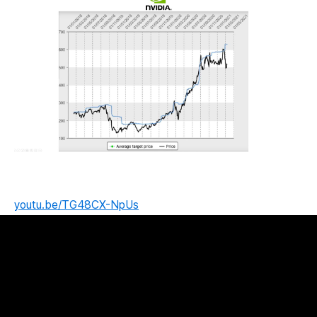
youtu.be/TG48CX-NpUs