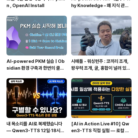
n , OpenAI Install
hy Knowledge – 왜 지식 관리
인가?, 🔄 지식 관리 사이클, 🔁 정
보에서 지식으로의 전환, 🛠️ 지식
관리 실패 패턴과 극복
AI-powered PKM 실습 | Ob
시애틀 - 워싱턴주 : 코끼리 조개,
sidian 환경 구축과 한번의 클릭
왕우럭 조개, 굴, 홍합이 널려 있는
으로 웹 정보를 로컬에 저장하기
집 근처 해변.
(Web Clipper)
내 목소리를 AI로 복제했습니다
[AI in Action Live #10] Qw
— Qwen3-TTS 12일·18시간
en3-TTS 직접 실험 — 로컬 설
실전 기록
치 실패 후 API로 전환한 이야기