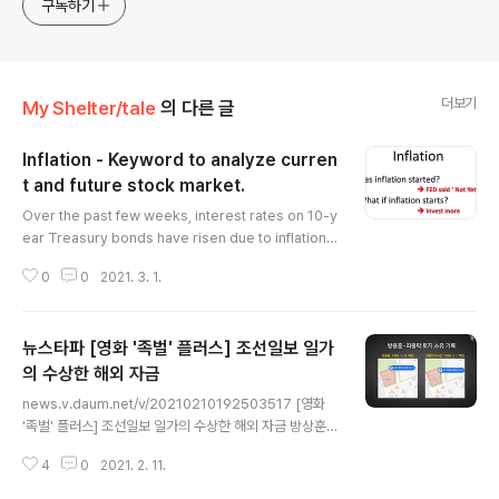
구독하기
더보기
My Shelter/tale
의 다른 글
Inflation - Keyword to analyze curren
t and future stock market.
글 내용
Over the past few weeks, interest rates on 10-y
ear Treasury bonds have risen due to inflation c
oncerns and a collapse in growth stocks. This is
0
0
2021. 3. 1.
likely to settle from next week with the FED's re
marks that it is not inflation. In the long run, inflati
on is inevitable, and in order to avoid such conf
뉴스타파 [영화 '족벌' 플러스] 조선일보 일가
usion, the Fed must succeed in demonstrating it
s ability to manage inflation. Inflation itself mean
의 수상한 해외 자금
글 내용
s..
news.v.daum.net/v/20210210192503517 [영화
'족벌' 플러스] 조선일보 일가의 수상한 해외 자금 방상훈
조선일보 사장의 동생인 방용훈 코리아나호텔 회장이 해외
4
0
2021. 2. 11.
에서 수백만 달러의 자금을 차명으로 관리한 기록이 확인
됐다. 이 자금 가운데 상당액은 방 회장 자녀들의 미국 유학