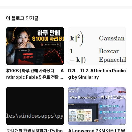
비 등에 news.v.daum.net 한국 사회에 만연해 있는 적
폐. 그 많은 적폐들을 다 관심갖고 지켜 본다는 것은 불가능
하다는 결론에 이르렀다. 그래서 한놈만 팬다 정신으로 지
이 블로그 인기글
금까지 이재용에게 관심을 집중했었다. 이제 이재용도 구
속돼서 깜빵 생활을 하고 있으니까 관심 대상을 바꿀 때다.
조선일보를 택했다. 조선일보로부터 받은 피해가 극심했다
고 생각한다. 앞으로는 좀 더 나아지려면 이 조선일보 방씨
일가노 한따..
$100이 하루 만에 사라졌다 — A
D2L - 11.2. Attention Poolin
nthropic Fable 5 유료 전환 사
g by Similarity
용기
로컬 개발 환경 세팅하기 : Pytho
AI-powered PKM 이론 | ❓ W