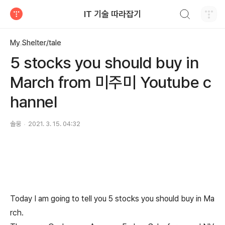
검색하기
IT 기술 따라잡기
티스토리
My Shelter/tale
5 stocks you should buy in
March from 미주미 Youtube c
hannel
솔웅
2021. 3. 15. 04:32
Today I am going to tell you 5 stocks you should buy in Ma
rch.