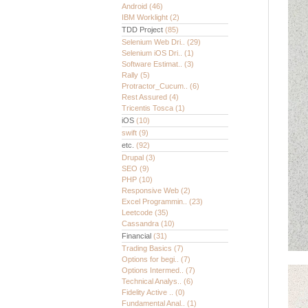
Android
(46)
IBM Worklight
(2)
TDD Project
(85)
Selenium Web Dri..
(29)
Selenium iOS Dri..
(1)
Software Estimat..
(3)
Rally
(5)
Protractor_Cucum..
(6)
Rest Assured
(4)
Tricentis Tosca
(1)
iOS
(10)
swift
(9)
etc.
(92)
Drupal
(3)
SEO
(9)
PHP
(10)
Responsive Web
(2)
Excel Programmin..
(23)
Leetcode
(35)
Cassandra
(10)
Financial
(31)
Trading Basics
(7)
Options for begi..
(7)
Options Intermed..
(7)
Technical Analys..
(6)
Fidelity Active ..
(0)
Fundamental Anal..
(1)