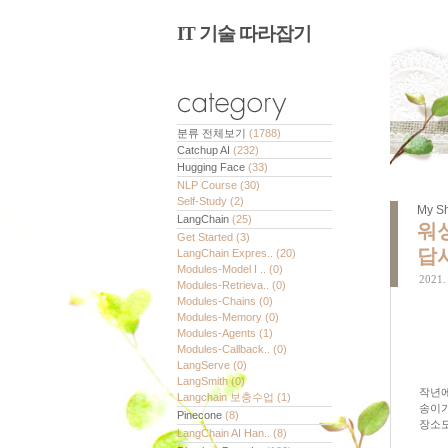
IT 기술 따라잡기
분류 전체보기
(1788)
Catchup AI
(232)
Hugging Face
(33)
NLP Course
(30)
Self-Study
(2)
My Sh
LangChain
(25)
워싱
Get Started
(3)
답
LangChain Expres..
(20)
Modules-Model I ..
(0)
2021. 
Modules-Retrieva..
(0)
Modules-Chains
(0)
Modules-Memory
(0)
Modules-Agents
(1)
Modules-Callback..
(0)
LangServe
(0)
LangSmith
(0)
작년에
Langchain 보충수업
(1)
송이가
Pinecone
(8)
장소도
LangChain AI Han..
(8)