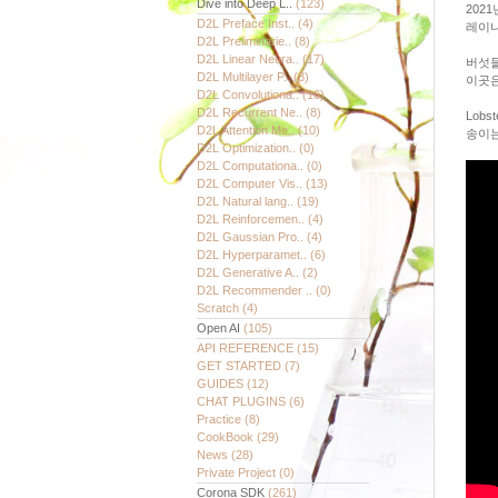
Dive into Deep L..
(123)
202
D2L Preface Inst..
(4)
레이니
D2L Preliminarie..
(8)
D2L Linear Neura..
(17)
버섯들
D2L Multilayer P..
(8)
이곳은
D2L Convolutiona..
(16)
D2L Recurrent Ne..
(8)
Lob
D2L Attention Me..
(10)
송이는
D2L Optimization..
(0)
D2L Computationa..
(0)
D2L Computer Vis..
(13)
D2L Natural lang..
(19)
D2L Reinforcemen..
(4)
D2L Gaussian Pro..
(4)
D2L Hyperparamet..
(6)
D2L Generative A..
(2)
D2L Recommender ..
(0)
Scratch
(4)
Open AI
(105)
API REFERENCE
(15)
GET STARTED
(7)
GUIDES
(12)
CHAT PLUGINS
(6)
Practice
(8)
CookBook
(29)
News
(28)
Private Project
(0)
Corona SDK
(261)