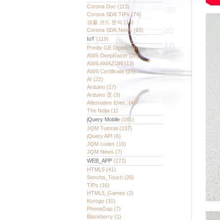
Corona Doc
(113)
Corona SDK TIPs
(74)
샘플 코드 분석
(14)
Corona SDK News
(60)
IoT
(119)
Predix GE Digita..
(4)
AWS DeepRacer
(28)
AWS AMAZON
(13)
AWS Certificate
(27)
AI
(22)
Arduino
(17)
Arduino 雲
(3)
Alternative Ener..
(4)
The Nolja
(1)
jQuery Mobile
(161)
JQM Tutorial
(137)
jQuery API
(6)
JQM codes
(10)
JQM News
(7)
WEB_APP
(172)
HTML5
(41)
Sencha_Touch
(26)
TIPs
(16)
HTML5_Games
(2)
Kurogo
(31)
PhoneGap
(7)
Blackberry
(1)