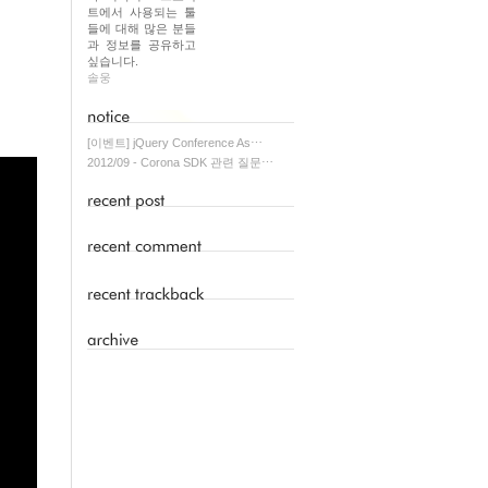
트에서 사용되는 툴
들에 대해 많은 분들
과 정보를 공유하고
싶습니다.
솔웅
[이벤트] jQuery Conference As⋯
2012/09 - Corona SDK 관련 질문⋯