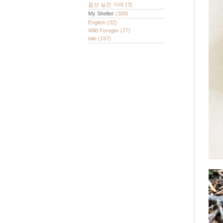
옵션 실전 거래
(3)
My Shelter
(309)
English
(32)
Wild Forager
(77)
tale
(197)