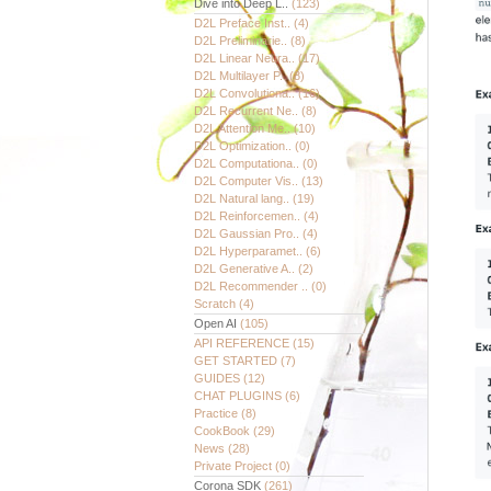
Dive into Deep L..
(123)
D2L Preface Inst..
(4)
D2L Preliminarie..
(8)
D2L Linear Neura..
(17)
D2L Multilayer P..
(8)
D2L Convolutiona..
(16)
D2L Recurrent Ne..
(8)
D2L Attention Me..
(10)
D2L Optimization..
(0)
D2L Computationa..
(0)
D2L Computer Vis..
(13)
D2L Natural lang..
(19)
D2L Reinforcemen..
(4)
D2L Gaussian Pro..
(4)
D2L Hyperparamet..
(6)
D2L Generative A..
(2)
D2L Recommender ..
(0)
Scratch
(4)
Open AI
(105)
API REFERENCE
(15)
GET STARTED
(7)
GUIDES
(12)
CHAT PLUGINS
(6)
Practice
(8)
CookBook
(29)
News
(28)
Private Project
(0)
Corona SDK
(261)