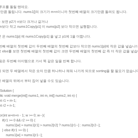
루프를 돌릴 텐데요.
 n 만큼 돌립니다. nums1[]의 크기가 m+n이니까 첫번째 배열의 크기만큼 돌려도 됩니다.
문을 보면 p2가 n보다 크거나 같거나
m보다 작고 nums1Copy[p1] 이 nums[p2] 보다 작으면 실행합니다.
은 nums1[p] 에 nums1Copy[p1] 을 넣고 p1에 1을 더합니다.
번째 배열의 첫번째 값이 두번째 배열의 첫번째 값보다 작으면 nums1[p]에 작은 값을 넣습니다
 else를 보면 첫번째 배열의 첫번쨰 값이 크면 두번째 배열의 첫번째 값 즉 더 작은 값을 넣습
음은 두번째 아이템으로 가서 똑 같은 일을 반복 합니다.
 되면 두 배열에서 작은 숫자 만큼 하나하나 채워 나가게 되므로 sorting을 할 필요가 없습니다
 배열의 뒤에서 부터 집어 넣을 수도 있습니다.
Solution {
 void merge(int[] nums1, int m, int[] nums2, int n) {
r1 = m-1;
r2 = n-1;
nt w=m+n - 1; w >= 0; w--){
1 >= 0 && r2 >= 0) {
1[w] = nums1[r1] > nums2[r2] ? nums1[r1--] : nums2[r2--];
se if(r1 >= 0) {
s1[w] = nums1[r1--];