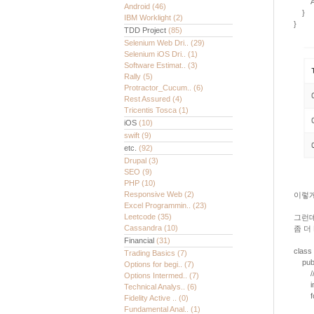
Arra
Android
(46)
}
IBM Worklight
(2)
}
TDD Project
(85)
Selenium Web Dri..
(29)
Selenium iOS Dri..
(1)
Software Estimat..
(3)
Rally
(5)
Protractor_Cucum..
(6)
Rest Assured
(4)
Tricentis Tosca
(1)
iOS
(10)
swift
(9)
etc.
(92)
Drupal
(3)
SEO
(9)
PHP
(10)
Responsive Web
(2)
이렇게
Excel Programmin..
(23)
Leetcode
(35)
그런데
Cassandra
(10)
좀 더
Financial
(31)
class 
Trading Basics
(7)
public
Options for begi..
(7)
// Ma
Options Intermed..
(7)
int[]
Technical Analys..
(6)
for (i
Fidelity Active ..
(0)
nums
Fundamental Anal..
(1)