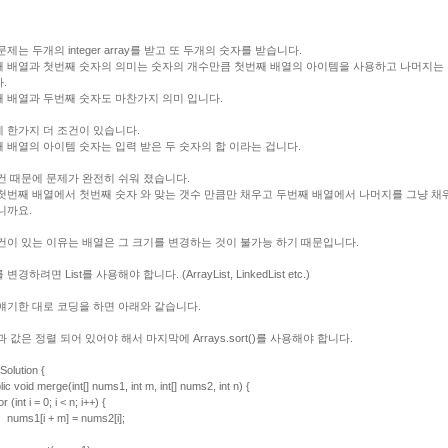
문제는 두개의 integer array를 받고 또 두개의 숫자를 받습니다.
 배열과 첫번째 숫자의 의미는 숫자의 개수만큼 첫번째 배열의 아이템을 사용하고 나머지는
.
 배열과 두번째 숫자도 마찬가지 의미 입니다.
 한가지 더 조건이 있습니다.
 배열의 아이템 숫자는 입력 받은 두 숫자의 합 이라는 겁니다.
건 때문에 문제가 완전히 쉬워 졌습니다.
첫번째 배열에서 첫번째 숫자 와 맞는 갯수 만큼만 채우고 두번째 배열에서 나머지를 그냥 채
니까요.
건이 있는 이유는 배열은 그 크기를 변경하는 것이 불가능 하기 때문입니다.
변경하려면 List를 사용해야 합니다. (ArrayList, LinkedList etc.)
얘기한 대로 코딩을 하면 아래와 같습니다.
과 값은 정렬 되어 있어야 해서 마지막에 Arrays.sort()를 사용해야 합니다.
Solution {
 void merge(int[] nums1, int m, int[] nums2, int n) {
nt i = 0; i < n; i++) {
1[i + m] = nums2[i];