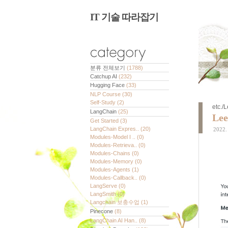
IT 기술 따라잡기
분류 전체보기
(1788)
Catchup AI
(232)
Hugging Face
(33)
NLP Course
(30)
Self-Study
(2)
etc./
LangChain
(25)
Lee
Get Started
(3)
LangChain Expres..
(20)
2022. 
Modules-Model I ..
(0)
Modules-Retrieva..
(0)
Modules-Chains
(0)
Modules-Memory
(0)
Modules-Agents
(1)
Modules-Callback..
(0)
LangServe
(0)
LangSmith
(0)
Langchain 보충수업
(1)
Pinecone
(8)
LangChain AI Han..
(8)