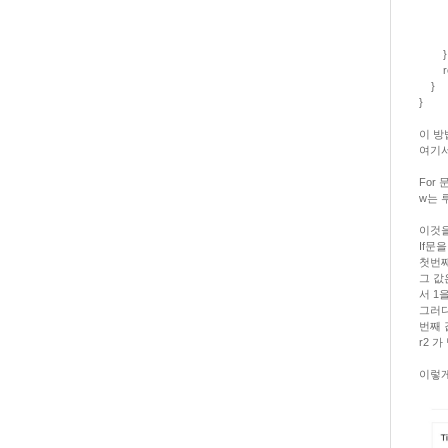
} e
num
}
ret
}
}
이 방
여기서
For
w는 
이것을
If문
첫번쨰
그 값
서 1
그러다
번째 
r2 
이렇게