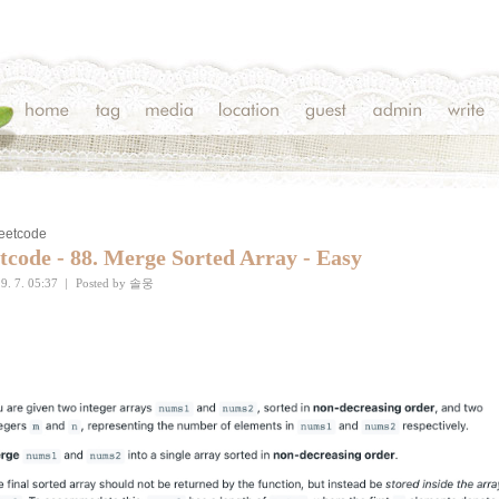
Leetcode
tcode - 88. Merge Sorted Array - Easy
9. 7. 05:37
|
Posted by
솔웅