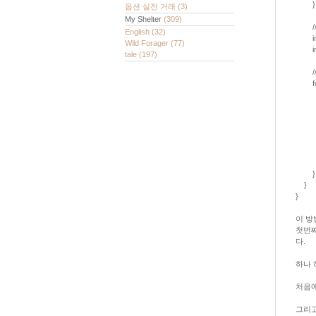
}
옵션 실전 거래
(3)
My Shelter
(309)
// Re
English
(32)
int 
Wild Forager
(77)
int 
tale
(197)
// Co
for (
// We
// of
if (p
num
} e
num
}
}
}
이 방
첫번째
다.
하나 
처음에
그리고