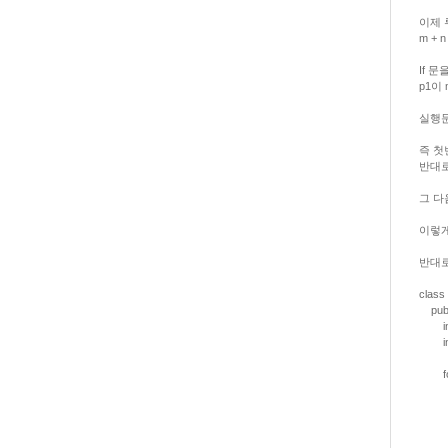
이제 
m +
If 
p1이 
실행문 
즉 첫
반대로
그 다
이렇게
반대로
class 
public
int 
int 
for(i
if(r
nums
} el
num