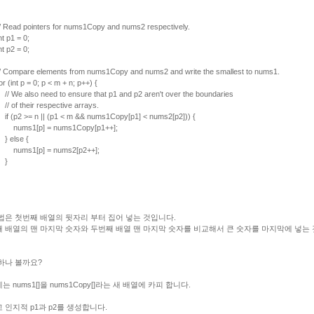
ad pointers for nums1Copy and nums2 respectively.
p1 = 0;
p2 = 0;
mpare elements from nums1Copy and nums2 and write the smallest to nums1.
int p = 0; p < m + n; p++) {
 also need to ensure that p1 and p2 aren't over the boundaries
 their respective arrays.
2 >= n || (p1 < m && nums1Copy[p1] < nums2[p2])) {
s1[p] = nums1Copy[p1++];
lse {
s1[p] = nums2[p2++];
}
법은 첫번째 배열의 뒷자리 부터 집어 넣는 것입니다.
 배열의 맨 마지막 숫자와 두번째 배열 맨 마지막 숫자를 비교해서 큰 숫자를 마지막에 넣는
하나 볼까요?
는 nums1[]을 nums1Copy[]라는 새 배열에 카피 합니다.
 인지적 p1과 p2를 생성합니다.