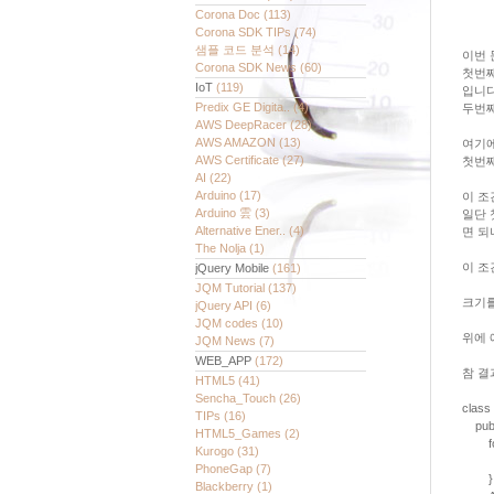
Corona Doc
(113)
Corona SDK TIPs
(74)
샘플 코드 분석
(14)
이번 
Corona SDK News
(60)
첫번째
IoT
(119)
입니다
Predix GE Digita..
(4)
두번째
AWS DeepRacer
(28)
AWS AMAZON
(13)
여기에
AWS Certificate
(27)
첫번째
AI
(22)
Arduino
(17)
이 조
Arduino 雲
(3)
일단 
Alternative Ener..
(4)
면 되
The Nolja
(1)
이 조
jQuery Mobile
(161)
JQM Tutorial
(137)
크기를 
jQuery API
(6)
JQM codes
(10)
위에 
JQM News
(7)
WEB_APP
(172)
참 결
HTML5
(41)
Sencha_Touch
(26)
class 
TIPs
(16)
public
HTML5_Games
(2)
for (i
Kurogo
(31)
nums
PhoneGap
(7)
}
Blackberry
(1)