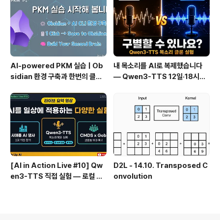
AI-powered PKM 실습 | Ob
내 목소리를 AI로 복제했습니다
sidian 환경 구축과 한번의 클릭
— Qwen3-TTS 12일·18시간
으로 웹 정보를 로컬에 저장하기
실전 기록
(Web Clipper)
[AI in Action Live #10] Qw
D2L - 14.10. Transposed C
en3-TTS 직접 실험 — 로컬 설
onvolution
치 실패 후 API로 전환한 이야기