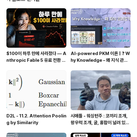
cation, Part 3 Part 1,2 에서는 Notes 앱 중에 Notes
List view 부분을 다뤘습니다. 오늘은 Note Editor vie
w를 다루겠습니다. 타이틀은 Edit Note 가 ..
$100이 하루 만에 사라졌다 — A
AI-powered PKM 이론 | ❓ W
nthropic Fable 5 유료 전환 사
hy Knowledge – 왜 지식 관리
용기
인가?, 🔄 지식 관리 사이클, 🔁 정
보에서 지식으로의 전환, 🛠️ 지식
관리 실패 패턴과 극복
D2L - 11.2. Attention Poolin
시애틀 - 워싱턴주 : 코끼리 조개,
g by Similarity
왕우럭 조개, 굴, 홍합이 널려 있는
집 근처 해변.