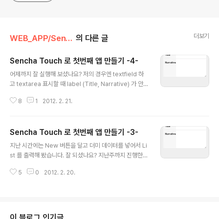
더보기
WEB_APP/Sencha_Touch
의 다른 글
Sencha Touch 로 첫번째 앱 만들기 -4-
글 내용
어제까지 잘 실행해 보셨나요? 저의 경우엔 textfield 하
고 textarea 표시할 때 label (Title, Narrative) 가 안나
오더라구요. 그리고 상단 툴바에 home 버튼만 나오고 sa
8
1
2012. 2. 21.
ve 버튼은 안나오구요. 그리고 하단 버튼에 trash 버튼도
안 나오고...... 원래는 이렇게 나와야 되는데 아래처럼 나오
네요. 저 왼쪽 스크롤을 내리면은 아래 툴바가 나오긴 하는
Sencha Touch 로 첫번째 앱 만들기 -3-
데 trash 버튼은 안 나옵니다. 브라우저 버전일까 싶어서
글 내용
크롬 최신버전으로 깔아도 똑 같은 문제네요. 이 소스가 원
지난 시간에는 New 버튼을 달고 더미 데이터를 넣어서 Li
래 Sencha Touch 1.1.1 버전을 기반으로 한 거라서 따로
st 를 출력해 봤습니다. 잘 되셨나요? 지난주까지 진행한
인터넷 검색해서 1.1.1 버전의 css 하고 js 파일을 다운 받
소스코드 아래에 있습니다. 필요하신 분은 받아서 보세요.
아 썼는데... 그 파일 버전이 잘못 된건지...... 여러분은 어떻
5
0
2012. 2. 20.
오늘은 Note Editor 부분을 하겠습니다. Notes List 에
게 ..
서 Note Editor 화면으로 전환하고 새 데이터를 넣고 저
장하고 이것을 List 로 새로 출력하는 기능을 할 겁니다. 이
과정에서 validation도 체크하는 기능도 다룰거구요. 아래
오늘의 내용을 보시죠. Writing a Sencha Touch Appli
이 블로그 인기글