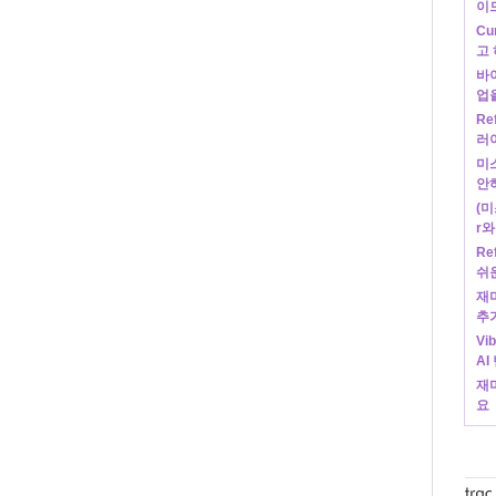
이
Cu
고 
바이
업
Re
러
미
안하
(미
r와
Re
쉬
재미
추
Vi
AI
재미
요