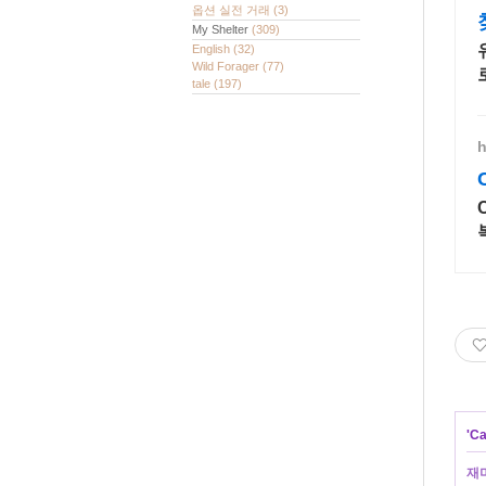
옵션 실전 거래
(3)
My Shelter
(309)
English
(32)
Wild Forager
(77)
tale
(197)
'
Ca
재미