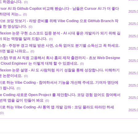
드 하겠습니다.
(0)
rsor AI 와 Github Copilot 비교해 봤습니다 - 남들은 Cursor AI 가 더 좋다
2025.
하던데 저는...
(0)
브 코딩 맛보기 - 라방 준비를 위해 Vibe Coding 으로 GitHub Branch 작
2025.
을 한 영상입니다.
(0)
flexion 논문 구현 소스코드 집중 분석 - AI 시대 좋은 개발자가 되기 위해 길
2025.
야 되는 역량을 알려 드립니다.
(0)
스창 - 주정부 경고 메일 받은 사연, 소득 없어도 분기별 소득신고 꼭 하세요.
2025.
면 벌금 나와요...
(0)
스창) 무료 AI 직원 고용해서 회사 홈피 제작 출판까지 - 초보 Web Designe
2025.
 Cloud Engineer 는 이렇게 대체 할 수 있겠네요.
(0)
flexion 논문 설명 - AI 도 사람처럼 자기 성찰을 통해 성장합니다. 이해하기
2025.
운 논문이네요.
(0)
로 하는 Vibe Coding - 참여하셔서 기능을 개선해 주세요. 기여자 명단에
2025.
가 됩니다.
(0)
be Coding 새로운 Open Project 를 제안합니다. 코딩 경험 없어도 참여해서
2025.
 번역 앱을 같이 만들어 봐요
(0)
로 하는 Vibe Coding -AI 통역 앱 개발 강좌 : 코딩 몰라도 따라만 하세
2025.
(0)