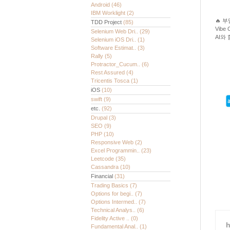
Android
(46)
IBM Worklight
(2)
🔥 
TDD Project
(85)
Vibe
Selenium Web Dri..
(29)
AI와
Selenium iOS Dri..
(1)
Software Estimat..
(3)
Rally
(5)
Protractor_Cucum..
(6)
Rest Assured
(4)
Tricentis Tosca
(1)
iOS
(10)
swift
(9)
etc.
(92)
Drupal
(3)
SEO
(9)
PHP
(10)
Responsive Web
(2)
Excel Programmin..
(23)
Leetcode
(35)
Cassandra
(10)
Financial
(31)
Trading Basics
(7)
Options for begi..
(7)
Options Intermed..
(7)
Technical Analys..
(6)
Fidelity Active ..
(0)
h
Fundamental Anal..
(1)