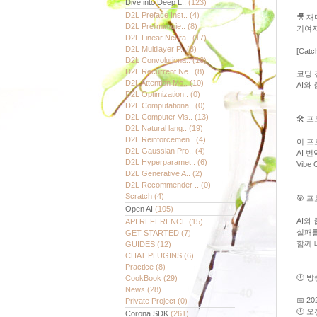
Dive into Deep L..
(123)
D2L Preface Inst..
(4)
🎥 
D2L Preliminarie..
(8)
기여자
D2L Linear Neura..
(17)
D2L Multilayer P..
(8)
[Cat
D2L Convolutiona..
(16)
D2L Recurrent Ne..
(8)
코딩 
D2L Attention Me..
(10)
AI와
D2L Optimization..
(0)
D2L Computationa..
(0)
D2L Computer Vis..
(13)
🛠️
D2L Natural lang..
(19)
D2L Reinforcemen..
(4)
이 프
D2L Gaussian Pro..
(4)
AI 
D2L Hyperparamet..
(6)
Vib
D2L Generative A..
(2)
D2L Recommender ..
(0)
Scratch
(4)
🎯 
Open AI
(105)
AI와
API REFERENCE
(15)
실패를
GET STARTED
(7)
함께 
GUIDES
(12)
CHAT PLUGINS
(6)
Practice
(8)
🕔 
CookBook
(29)
News
(28)
📅 2
Private Project
(0)
🕔 오
Corona SDK
(261)