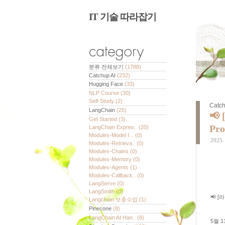
IT 기술 따라잡기
분류 전체보기
(1788)
Catchup AI
(232)
Hugging Face
(33)
NLP Course
(30)
Self-Study
(2)
Catch
LangChain
(25)
📢
Get Started
(3)
Pro
LangChain Expres..
(20)
Modules-Model I ..
(0)
2025. 
Modules-Retrieva..
(0)
Modules-Chains
(0)
Modules-Memory
(0)
Modules-Agents
(1)
Modules-Callback..
(0)
LangServe
(0)
LangSmith
(0)
📢 
Langchain 보충수업
(1)
Pinecone
(8)
LangChain AI Han..
(8)
5월 