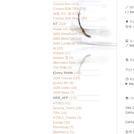
Corona Doc
(113)
🔗 
Corona SDK TIPs
(74)
👉
ht
샘플 코드 분석
(14)
Corona SDK News
(60)
🔔 지
IoT
(119)
방송 
Predix GE Digita..
(4)
AWS DeepRacer
(28)
AWS AMAZON
(13)
💻 소
AWS Certificate
(27)
🔗
ht
AI
(22)
Arduino
(17)
Arduino 雲
(3)
🔄 
Alternative Ener..
(4)
The Nolja
(1)
지난 
jQuery Mobile
(161)
JQM Tutorial
(137)
📺 
jQuery API
(6)
▶️
ht
JQM codes
(10)
JQM News
(7)
WEB_APP
(172)
📚 
HTML5
(41)
Vibe
Sencha_Touch
(26)
GitH
TIPs
(16)
HTML5_Games
(2)
GitH
Kurogo
(31)
PhoneGap
(7)
함께 
Blackberry
(1)