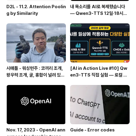
D2L - 11.2. Attention Poolin
내 목소리를 AI로 복제했습니다
g by Similarity
— Qwen3-TTS 12일·18시간
실전 기록
시애틀 - 워싱턴주 : 코끼리 조개,
[AI in Action Live #10] Qw
왕우럭 조개, 굴, 홍합이 널려 있는
en3-TTS 직접 실험 — 로컬 설
집 근처 해변.
치 실패 후 API로 전환한 이야기
Nov. 17, 2023 - OpenAI ann
Guide - Error codes