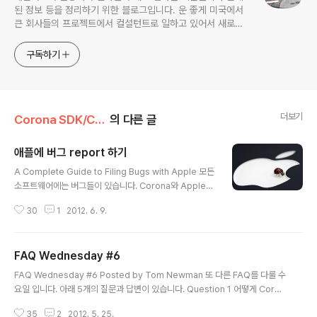
된 정보 등을 정리하기 위한 블로그입니다. 운 좋게 미국에서
큰 회사들의 프로젝트에서 컬설턴트로 일하고 있어서 새로운
기술들을 접할 기회가 많이 있습니다. 미국의 IT 프로젝트에서
사용되는 툴들에 대해 많은 분들과 정보를 공유하고 싶습니다.
구독하기
더보기
Corona SDK/Corona SDK TIPs
의 다른 글
애플에 버그 report 하기
글 내용
A Complete Guide to Filing Bugs with Apple 모든
소프트웨어에는 버그들이 있습니다. Corona와 Apple도
예외는 아닙니다. Corona 팀 멤버와 빼어난 프로그래머 E
30
1
2012. 6. 9.
ric Wing은 bug reporting 의 프로입니다. 그는 애플의
500개의 버그를 찾아냈습니다. (그리고 많은 부분이 개선
됐습니다.) 이전에 Eric이 올린 reporting bugs와 특징
FAQ Wednesday #6
에 관한 글들을 읽어 보세요. 여러분도 발견한 버그가 있으
글 내용
시면 Apple Radar에 올려보세요. Report your Apple
FAQ Wednesday #6 Posted by Tom Newman 또 다른 FAQ를 다룰 수
Bugs and Features 앱 스토어에 iOS 앱을 올리시나요?
요일 입니다. 아래 5개의 질문과 답변이 있습니다. Question 1 어떻게 Coron
애플에 1년에 99불을 지불하시나요? 개발하실 때 Xcode
a window를 데스크탑으로 다시 가지고 올 수 있죠? Answer 윈도우 시스템
를 사용하시나요? 어떤것에든 yes를 대답하셨다면 ..
35
2
2012. 5. 25.