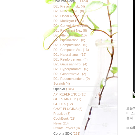
Dive into Deep L..
(123)
D2L Preface Inst..
(4)
D2L Preliminarie..
(8)
D2L Linear Neura..
(17)
D2L Multilayer P..
(8)
D2L Convolutiona..
(16)
D2L Recurrent Ne..
(8)
D2L Attention Me..
(10)
D2L Optimization..
(0)
D2L Computationa..
(0)
D2L Computer Vis..
(13)
D2L Natural lang..
(19)
D2L Reinforcemen..
(4)
D2L Gaussian Pro..
(4)
D2L Hyperparamet..
(6)
D2L Generative A..
(2)
D2L Recommender ..
(0)
Scratch
(4)
Open AI
(105)
API REFERENCE
(15)
GET STARTED
(7)
GUIDES
(12)
오늘의
CHAT PLUGINS
(6)
이 소
Practice
(8)
갤러그
CookBook
(29)
News
(28)
소스를
Private Project
(0)
Corona SDK
(261)