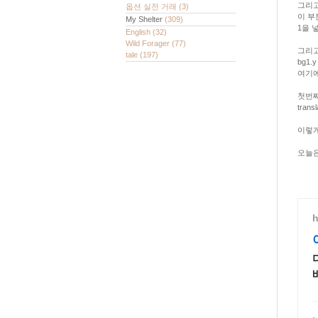
그리고
옵션 실전 거래
(3)
이 부
My Shelter
(309)
1을 
English
(32)
Wild Forager
(77)
그리고
tale
(197)
bg1.
여기에
첫번째
tran
이렇게
오늘은
h