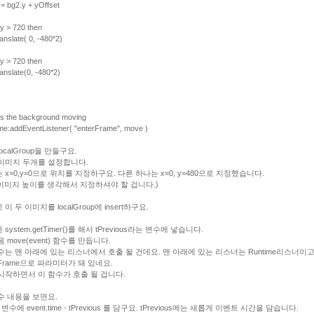
 = bg2.y + yOffset
.y > 720 then
anslate( 0, -480*2)
.y > 720 then
anslate(0, -480*2)
ts the background moving
me:addEventListener( "enterFrame", move )
ocalGroup을 만들구요.
이미지 두개를 설정합니다.
 x=0,y=0으로 위치를 지정하구요. 다른 하나는 x=0, y=480으로 지정했습니다.
 이미지 높이를 생각해서 지정하셔야 할 겁니다.)
이 두 이미지를 localGroup에 insert하구요.
system.getTimer()를 해서 tPrevious라는 변수에 넣습니다.
 move(event) 함수를 만듭니다.
수는 맨 아래에 있는 리스너에서 호출 될 건데요. 맨 아래에 있는 리스너는 Runtime리스너이
erFrame으로 파라미터가 돼 있네요.
시작하면서 이 함수가 호출 될 겁니다.
수 내용을 보면요.
ta 변수에 event.time - tPrevious 를 담구요. tPrevious에는 새롭게 이벤트 시간을 담습니다.