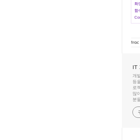
화면
함수
Co
I
개발
등을
로젝
많이
분들