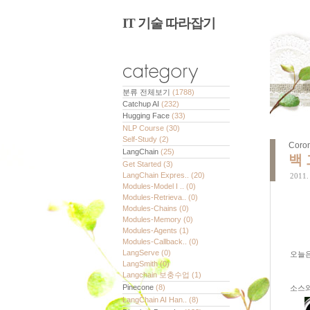
IT 기술 따라잡기
분류 전체보기
(1788)
Catchup AI
(232)
Hugging Face
(33)
NLP Course
(30)
Self-Study
(2)
Coro
LangChain
(25)
백 
Get Started
(3)
LangChain Expres..
(20)
2011.
Modules-Model I ..
(0)
Modules-Retrieva..
(0)
Modules-Chains
(0)
Modules-Memory
(0)
Modules-Agents
(1)
Modules-Callback..
(0)
LangServe
(0)
오늘은
LangSmith
(0)
Langchain 보충수업
(1)
Pinecone
(8)
소스와
LangChain AI Han..
(8)