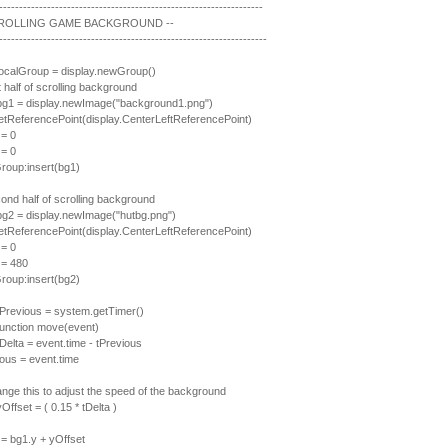
------------------------------------------------------------------
CROLLING GAME BACKGROUND --
-------------------------------------------------------------------
 localGroup = display.newGroup()
t half of scrolling background
 bg1 = display.newImage("background1.png")
etReferencePoint(display.CenterLeftReferencePoint)
 = 0
 = 0
Group:insert(bg1)
cond half of scrolling background
 bg2 = display.newImage("hutbg.png")
etReferencePoint(display.CenterLeftReferencePoint)
 = 0
 = 480
Group:insert(bg2)
 tPrevious = system.getTimer()
 function move(event)
tDelta = event.time - tPrevious
ious = event.time
ange this to adjust the speed of the background
yOffset = ( 0.15 * tDelta )
 = bg1.y + yOffset