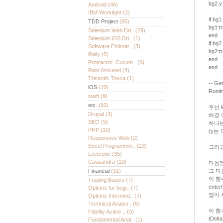
bg2.y
Android
(46)
IBM Worklight
(2)
if bg1
TDD Project
(85)
bg1:tr
Selenium Web Dri..
(29)
end
Selenium iOS Dri..
(1)
if bg2
Software Estimat..
(3)
bg2:tr
Rally
(5)
end
Protractor_Cucum..
(6)
end
Rest Assured
(4)
Tricentis Tosca
(1)
-- Ge
iOS
(10)
Runti
swift
(9)
etc.
(92)
우선 l
Drupal
(3)
배경 
SEO
(9)
하나는
PHP
(10)
(y는
Responsive Web
(2)
Excel Programmin..
(23)
그리고 
Leetcode
(35)
Cassandra
(10)
다음엔 
그 다음
Financial
(31)
이 함
Trading Basics
(7)
ent
Options for begi..
(7)
앱이 
Options Intermed..
(7)
Technical Analys..
(6)
이 함
Fidelity Active ..
(0)
tDel
Fundamental Anal..
(1)