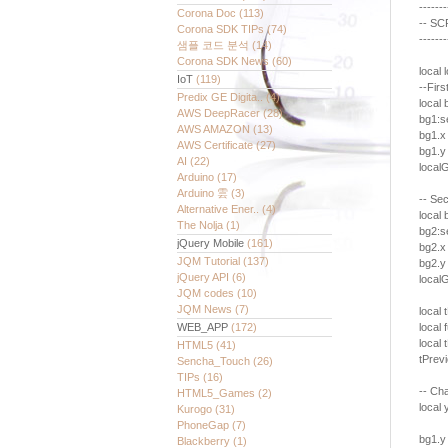
-------
Corona Doc
(113)
-- S
Corona SDK TIPs
(74)
-------
샘플 코드 분석
(14)
Corona SDK News
(60)
local
IoT
(119)
--Firs
Predix GE Digita..
(4)
local
AWS DeepRacer
(28)
bg1:s
AWS AMAZON
(13)
bg1.x
AWS Certificate
(27)
bg1.y
AI
(22)
local
Arduino
(17)
Arduino 雲
(3)
-- Se
Alternative Ener..
(4)
local
The Nolja
(1)
bg2:s
jQuery Mobile
(161)
bg2.x
JQM Tutorial
(137)
bg2.y
jQuery API
(6)
local
JQM codes
(10)
JQM News
(7)
local
local
WEB_APP
(172)
local 
HTML5
(41)
tPrev
Sencha_Touch
(26)
TIPs
(16)
-- Ch
HTML5_Games
(2)
local 
Kurogo
(31)
PhoneGap
(7)
bg1.y
Blackberry
(1)