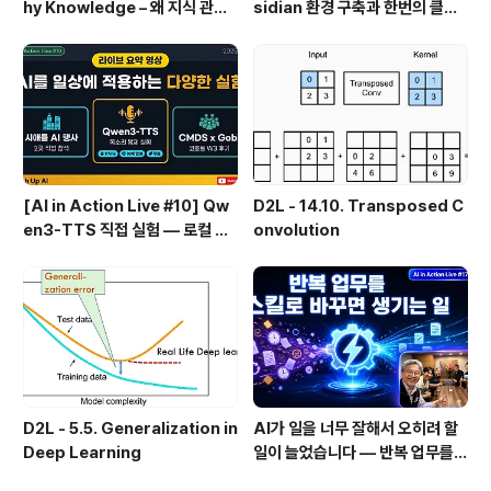
hy Knowledge – 왜 지식 관리
sidian 환경 구축과 한번의 클릭
인가?, 🔄 지식 관리 사이클, 🔁 정
으로 웹 정보를 로컬에 저장하기
보에서 지식으로의 전환, 🛠️ 지식
(Web Clipper)
관리 실패 패턴과 극복
[AI in Action Live #10] Qw
D2L - 14.10. Transposed C
en3-TTS 직접 실험 — 로컬 설
onvolution
치 실패 후 API로 전환한 이야기
D2L - 5.5. Generalization in
AI가 일을 너무 잘해서 오히려 할
Deep Learning
일이 늘었습니다 — 반복 업무를
스킬로 자동화한 이야기