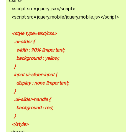
css />
<script src=jquery.js></script>
<script src=jquery.mobile/jquery.mobile.js></script>
<style type=text/css>
.ui-slider {
width : 90% !important;
background : yellow;
}
input.ui-slider-input {
display : none !important;
}
.ui-slider-handle {
background : red;
}
</style>