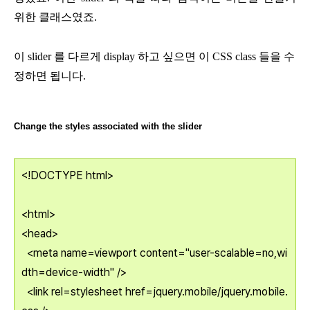
위한 클래스였죠.
이 slider 를 다르게 display 하고 싶으면 이 CSS class 들을 수
정하면 됩니다.
Change the styles associated with the slider
<!DOCTYPE html>
<html>
<head>
<meta name=viewport content="user-scalable=no,wi
dth=device-width" />
<link rel=stylesheet href=jquery.mobile/jquery.mobile.