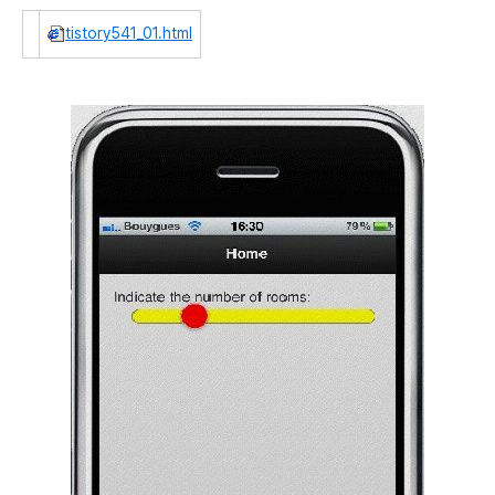
tistory541_01.html