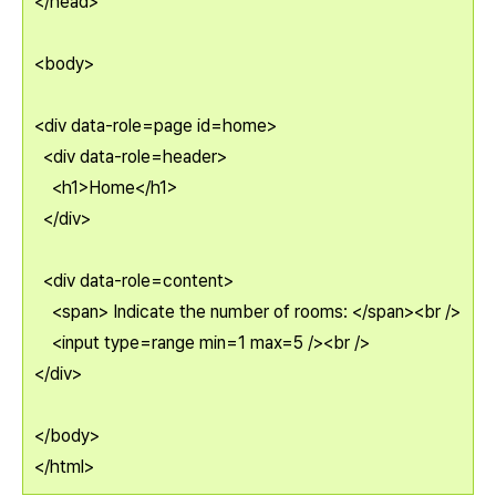
</head>
<body>
<div data-role=page id=home>
<div data-role=header>
<h1>Home</h1>
</div>
<div data-role=content>
<span> Indicate the number of rooms: </span><br />
<input type=range min=1 max=5 /><br />
</div>
</body>
</html>