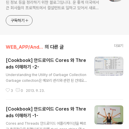
된 정보 등을 정리하기 위한 블로그입니다. 운 좋게 미국에서
큰 회사들의 프로젝트에서 컬설턴트로 일하고 있어서 새로운
기술들을 접할 기회가 많이 있습니다. 미국의 IT 프로젝트에서
사용되는 툴들에 대해 많은 분들과 정보를 공유하고 싶습니다.
구독하기
더보기
WEB_APP/Android
의 다른 글
[Cookbook] 안드로이드 Cores 와 Thre
ads 이해하기 -2-
글 내용
Understanding the Utility of Garbage Collection
Garbage collection은 메모리 관리와 관련 된 건데요.
dynamic 하게 할당하고 자동으로 recycle 하도록 하는
3
0
2013. 9. 23.
겁니다. 만약 프로그램에 의해 사용되어지는 메모리가 더
이상 사용되어 지지 않게 됐다면 시스템 적에서 자동적으
로 recover 되는 겁니다. Garbage collection은 gar
[Cookbook] 안드로이드 Cores 와 Thre
bage collector 에 의해 수행 됩니다. 메모리 할당과 re
cycle을 위해 잘 보고 있다가 할당하고 있던 프로그램이
ads 이해하기 -1-
글 내용
더 이상 사용하지 않게 되면 다른 어플리케이션에 그것을
Cores and Threads 안드로이드 어플리케이션을 빠르
할당하는 거죠. Garbage collector는 메모리 할당이 특