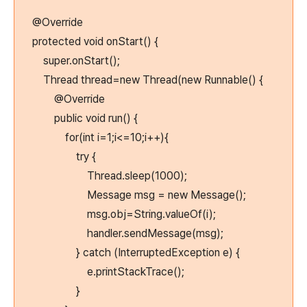
@Override
protected void onStart() {
super.onStart();
Thread thread=new Thread(new Runnable() {
@Override
public void run() {
for(int i=1;i<=10;i++){
try {
Thread.sleep(1000);
Message msg = new Message();
msg.obj=String.valueOf(i);
handler.sendMessage(msg);
} catch (InterruptedException e) {
e.printStackTrace();
}