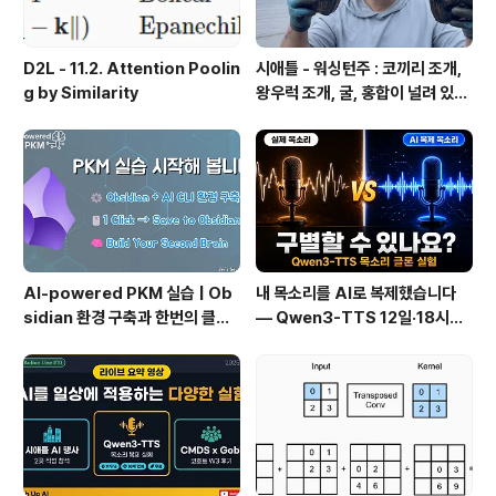
D2L - 11.2. Attention Poolin
시애틀 - 워싱턴주 : 코끼리 조개,
g by Similarity
왕우럭 조개, 굴, 홍합이 널려 있는
집 근처 해변.
AI-powered PKM 실습 | Ob
내 목소리를 AI로 복제했습니다
sidian 환경 구축과 한번의 클릭
— Qwen3-TTS 12일·18시간
으로 웹 정보를 로컬에 저장하기
실전 기록
(Web Clipper)