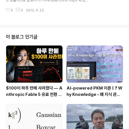
고 효율적으로 실행시키기 위해 dual-core chips 와 qu
정 한계점에 도달하면 자동으로 invoke 됩니다. 그래서 이
ad-core processor 들이 개발 되었고 안드로이드 디바
..
5
0
2013. 9. 23.
이스에 적용되었습니다. 이런 multicore architecture
들의 장점을 활용하기 위해 thread scheduler 같은 안
드로이드 모듈에 관련된 기술이 만들어 졌습니다. 이 thre
ad scheduler가 하는 일은 서로 다른 core들 사이에서
어플리케이션이 분할 되서 할당되어 그 성능을 최대치로
이 블로그 인기글
활용하는 겁니다. 어플리케이션을 효과적으로 운영하기 위
해서는 메모리 관리도 중요한데요. garbage collectgor
를 가동하는 것은 메모리 recycling 의 아주 핵심적인 부
분 입니다. 그리고 한가지..
$100이 하루 만에 사라졌다 — A
AI-powered PKM 이론 | ❓ W
nthropic Fable 5 유료 전환 사
hy Knowledge – 왜 지식 관리
용기
인가?, 🔄 지식 관리 사이클, 🔁 정
보에서 지식으로의 전환, 🛠️ 지식
관리 실패 패턴과 극복