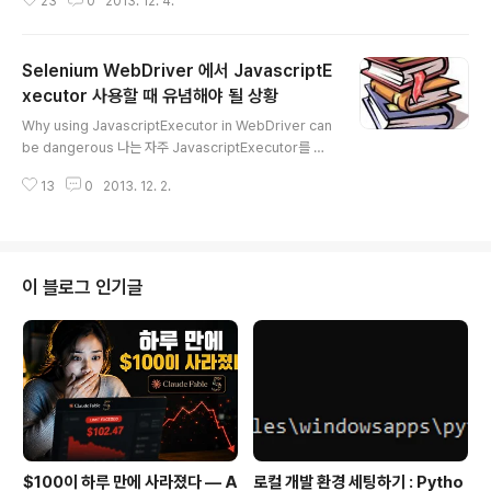
23
0
2013. 12. 4.
를 들어 이중에서 세번째 것을 클릭해야 하는데 ... 이걸 어
떻게 클릭해야 할지.... 여러번 헤매다가 찾아낸 방법이다.
List solution = WebDriverAction.getElemtnts(By.
Selenium WebDriver 에서 JavascriptE
cssSelector("input[type='button'][value='tes
t'"));for(WebElement aaa : solution){if(aaa.getAtt
xecutor 사용할 때 유념해야 될 상황
글 내용
ribute("onClick").contains("CCCC")) {aaa.click();
Why using JavascriptExecutor in WebDriver can
} } 일단 cssSelector를 사용해서 type과 val..
be dangerous 나는 자주 JavascriptExecutor를 사
용해서 자바스크립트를 running 하라는 권고를 듣는다.
13
0
2013. 12. 2.
예를 들어 개발자 컴퓨터에서는 pass를 하는데 function
al test machine에서는 fail을 하는 테스트를 어느 프로
젝트에서 본 적이 있다. 그 코드는 아래와 같았다. driver.fi
ndElement(By.cssSelector(".save")).click(); 그래
서 개발자는 아래와 같이 이 코드를 고쳤다. ((Javascript
이 블로그 인기글
Executor)driver).executeScript("$('.save').click
();"); 이 코드는 제대로 작동 했다. 추측컨대 웹 드라이버는
..
$100이 하루 만에 사라졌다 — A
로컬 개발 환경 세팅하기 : Pytho