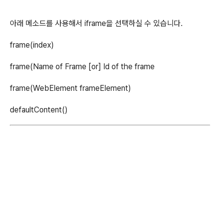
아래 메소드를 사용해서 iframe을 선택하실 수 있습니다.
frame(index)
frame(Name of Frame [or] Id of the frame
frame(WebElement frameElement)
defaultContent()