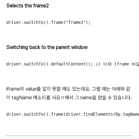
Selects the frame2
driver
.
switchTo
().
frame
(
"frame2"
);
Switching back to the parent window
driver
.
switchTo
().
defaultContent
();
// 이제 iframe
iframe의 value를 알지 못할 때도 있는데요. 그럴 때는 아래와 같
이 tagName 메소드를 사요ㅇ해서 그 name을 얻을 수 있습니다.
driver
.
switchTo
().
frame
(
driver
.
findElements
(
By
.
tagNam