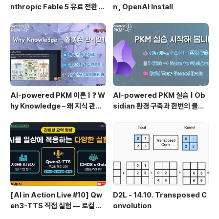
nthropic Fable 5 유료 전환 사
n , OpenAI Install
용기
AI-powered PKM 이론 | ❓ W
AI-powered PKM 실습 | Ob
hy Knowledge – 왜 지식 관리
sidian 환경 구축과 한번의 클릭
인가?, 🔄 지식 관리 사이클, 🔁 정
으로 웹 정보를 로컬에 저장하기
보에서 지식으로의 전환, 🛠️ 지식
(Web Clipper)
관리 실패 패턴과 극복
[AI in Action Live #10] Qw
D2L - 14.10. Transposed C
en3-TTS 직접 실험 — 로컬 설
onvolution
치 실패 후 API로 전환한 이야기