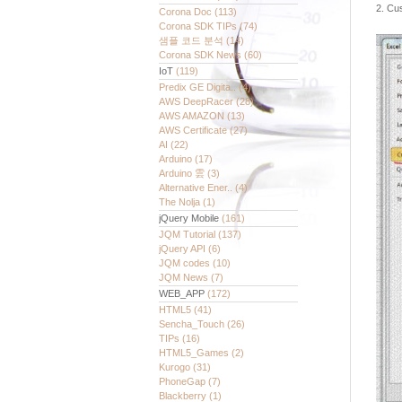
2. C
Corona Doc
(113)
Corona SDK TIPs
(74)
샘플 코드 분석
(14)
Corona SDK News
(60)
IoT
(119)
Predix GE Digita..
(4)
AWS DeepRacer
(28)
AWS AMAZON
(13)
AWS Certificate
(27)
AI
(22)
Arduino
(17)
Arduino 雲
(3)
Alternative Ener..
(4)
The Nolja
(1)
jQuery Mobile
(161)
JQM Tutorial
(137)
jQuery API
(6)
JQM codes
(10)
JQM News
(7)
WEB_APP
(172)
HTML5
(41)
Sencha_Touch
(26)
TIPs
(16)
HTML5_Games
(2)
Kurogo
(31)
PhoneGap
(7)
Blackberry
(1)