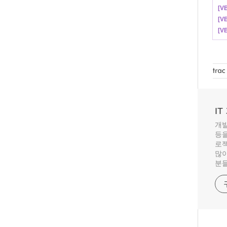
[V
[V
[
I
개발
등을
로젝
많이
분들