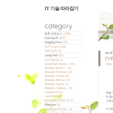
IT 기술 따라잡기
분류 전체보기
(1788)
Catchup AI
(232)
Hugging Face
(33)
NLP Course
(30)
Self-Study
(2)
etc./
LangChain
(25)
[V
Get Started
(3)
LangChain Expres..
(20)
2014. 
Modules-Model I ..
(0)
Modules-Retrieva..
(0)
Modules-Chains
(0)
Modules-Memory
(0)
Modules-Agents
(1)
Modules-Callback..
(0)
LangServe
(0)
엑셀 
LangSmith
(0)
야 합
Langchain 보충수업
(1)
그런데
Pinecone
(8)
이 D
LangChain AI Han..
(8)