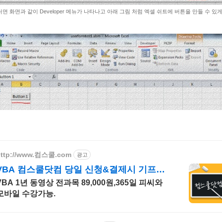
그러면 화면과 같이 Developer 메뉴가 나타나고 아래 그림 처럼 엑셀 쉬트에 버튼을 만들 수 있
http://www.컴스쿨.com
광고
VBA 컴스쿨닷컴 당일 신청&결제시 기프티
콘!
VBA 1년 동영상 전과목 89,000원,365일 피씨와
모바일 수강가능.