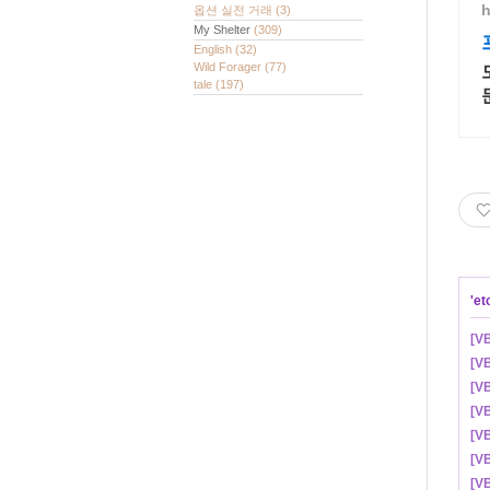
h
옵션 실전 거래
(3)
My Shelter
(309)
English
(32)
Wild Forager
(77)
tale
(197)
'
et
[V
[V
[V
[
[V
[V
[V