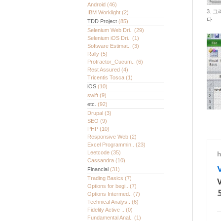
Android
(46)
3. 
IBM Worklight
(2)
다.
TDD Project
(85)
Selenium Web Dri..
(29)
Selenium iOS Dri..
(1)
Software Estimat..
(3)
Rally
(5)
Protractor_Cucum..
(6)
Rest Assured
(4)
Tricentis Tosca
(1)
iOS
(10)
swift
(9)
etc.
(92)
Drupal
(3)
SEO
(9)
PHP
(10)
Responsive Web
(2)
Excel Programmin..
(23)
Leetcode
(35)
Cassandra
(10)
Financial
(31)
Trading Basics
(7)
Options for begi..
(7)
Options Intermed..
(7)
Technical Analys..
(6)
Fidelity Active ..
(0)
Fundamental Anal..
(1)