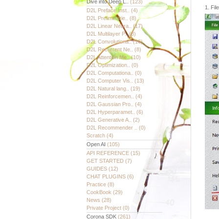
Dive into Deep L..
(123)
1. F
D2L Preface Inst..
(4)
D2L Preliminarie..
(8)
D2L Linear Neura..
(17)
D2L Multilayer P..
(8)
D2L Convolutiona..
(16)
D2L Recurrent Ne..
(8)
D2L Attention Me..
(10)
D2L Optimization..
(0)
D2L Computationa..
(0)
D2L Computer Vis..
(13)
D2L Natural lang..
(19)
D2L Reinforcemen..
(4)
D2L Gaussian Pro..
(4)
D2L Hyperparamet..
(6)
D2L Generative A..
(2)
D2L Recommender ..
(0)
Scratch
(4)
Open AI
(105)
API REFERENCE
(15)
GET STARTED
(7)
GUIDES
(12)
CHAT PLUGINS
(6)
Practice
(8)
CookBook
(29)
News
(28)
Private Project
(0)
Corona SDK
(261)