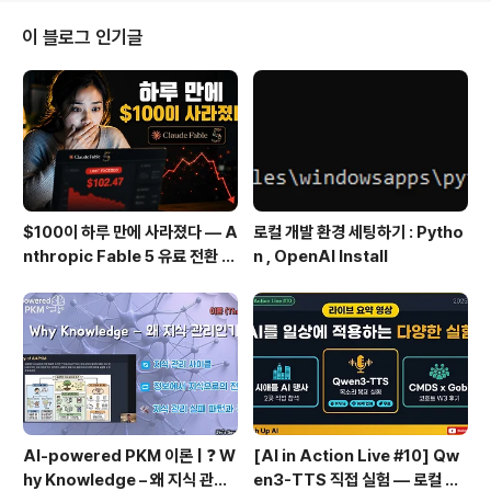
이션은 아니지만 담당자가 어떻게 처리하나 유심히 봤거든
요. 담당자는 singleton을 이용하더라구요. 해당 값들을
이 블로그 인기글
갖고 있는 custom 객체가 Singleton 패턴으로 선언 됐
더라구요. 저는 custom 객체 선언 부분은 안 보고 로직 있
는 부분에서만 찾으려고 하다가 헤맸는데 인도에 있는 담
당자는 깔끔하게 처리했더라구요. 오늘 한가지 배웠습니
다. ^^cu..
$100이 하루 만에 사라졌다 — A
로컬 개발 환경 세팅하기 : Pytho
nthropic Fable 5 유료 전환 사
n , OpenAI Install
용기
AI-powered PKM 이론 | ❓ W
[AI in Action Live #10] Qw
hy Knowledge – 왜 지식 관리
en3-TTS 직접 실험 — 로컬 설