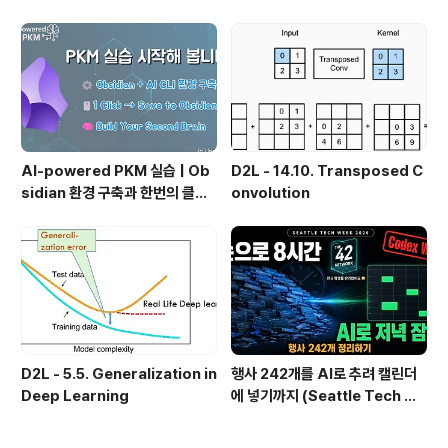
인가?, 🔄 지식 관리 사이클, 🔁 정
치 실패 후 API로 전환한 이야기
보에서 지식으로의 전환, 🛠️ 지식
관리 실패 패턴과 극복
AI-powered PKM 실습 | Ob
D2L - 14.10. Transposed C
sidian 환경 구축과 한번의 클릭
onvolution
으로 웹 정보를 로컬에 저장하기
(Web Clipper)
D2L - 5.5. Generalization in
행사 242개를 AI로 추려 캘린더
Deep Learning
에 넣기까지 (Seattle Tech We
ek 2026)