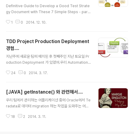
글 내용
Definitive Guide to Develop a Good Test Strate
gy Document with These 7 Simple Steps - part
2 - Process to develop a good test strategy do
1
0
2014. 12. 10.
cument: 여러분의 프로젝트에 어떤 것이 가장 잘 맞을지
에 대해 고민해 보지 않고 무조건 template을 따르는 것
은 자제하자. 고객들은 그들만의 요구 조건들이 있고 여러
TDD Project Production Deployment
분은 그런 고객들의 특성을 잘 파악해서 이 문서가 여러분
의 일에 제대로 적용될 수 있도록 만들어야 한다. 그냥 무조
경험....
글 내용
건 다른 문서를 복사해서 붙여넣기 하지 말자. 여러분이 만
지난주에 새로운 팀에 배치된 후 첫째주인 지난 토요일 Pr
든 문서가 여러분의 프로젝트에 진정 도움이 되어야 하고
oduction Deployment 가 있었어.우리 Automation
여러 프로세스를 만드는데 좋은 기초가 되어야 한다. 아래
Tester 들은 토요일 새벽 5시부터 대응해서 낮 12시까지
는 str..
24
0
2014. 3. 17.
일했거든... 조금 전에 회사 이메일 보니까 그 이후에도 작
업이 계속 되고 마지막으로 담당자가 Complete 됐다는
메일이 조금 전에 오고 (일요일 8:00PM) 대빵이 Great
[JAVA] getInstance() 와 관련해서....
Deployment weekend everyone!! 이라는 단체메일
글 내용
을 보낸 걸로 봐서 바로 조금 전에 모든 일이 완료 됐나봐...
우리 팀에서 관리하는 어플리케이션 중에 Oracle에서 Te
나는 당연히 이 팀에 온지 1주일도 안 됐으니 대응은 인도
radata로 데이터 migration 하는 작업을 도와주는 어플
에 있는 offshore partner 가 했어..걔 담주에 1주일간
리케이션이 있습니다. 데이터를 옮기는 건 아니고 옮긴 후
휴가인데 휴가 들어가는 토요일 사무실에 출근해서 밤 늦
18
2
2014. 3. 11.
두 데이터를 비교해 주는 어플리케이션 인데요. 사용자들
게까지 일했어..불쌍한 V..
이 두 데이터를 비교할 때 데이터를 trim 한 후에 비교해 달
라고 하는 요청이 들어왔습니다. 제가 관리하는 어플리케