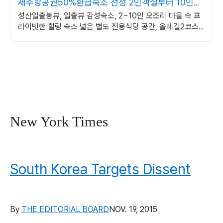
제주항공권50%환급숙소 선정 2인객실부터 10인객
실 구성
성산일출봉뷰, 일출뷰 감성숙소, 2~10인 오조리 마을 속 프
라이빗한 힐링 숙소 넓은 별도 전용식당 공간, 올레길2코스
바로 옆, 트레킹후 힐링에 좋은 숙소
New York Times
South Korea Targets Dissent
By
THE EDITORIAL BOARD
NOV. 19, 2015