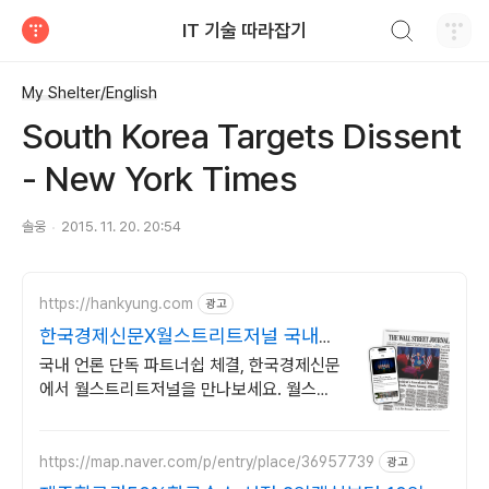
검색하기
IT 기술 따라잡기
티스토리
My Shelter/English
South Korea Targets Dissent
- New York Times
솔웅
2015. 11. 20. 20:54
https://hankyung.com
광고
한국경제신문X월스트리트저널 국내외
경제소식을 한눈에
국내 언론 단독 파트너쉽 체결, 한국경제신문
에서 월스트리트저널을 만나보세요. 월스트
리트저널이 제공하는 전세계 뉴스로 더 넓은
세상을 바라보세요!
https://map.naver.com/p/entry/place/36957739
광고