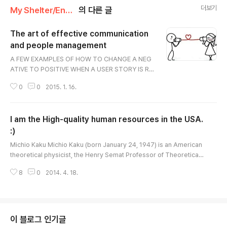
더보기
My Shelter/English
의 다른 글
The art of effective communication
and people management
글 내용
A FEW EXAMPLES OF HOW TO CHANGE A NEG
ATIVE TO POSITIVE WHEN A USER STORY IS RE
JECTED, say, “I had to restart the story because
0
0
2015. 1. 16.
....” instead of, “I rejected the story because....”
WHEN MORE THAN TWO USER STORIES ARE R
EJECTED say, “I accepted most of the stories e
I am the High-quality human resources in the USA.
xcept ..... because ......” IF A USER STORY IS NOT
CLEAR, ask, “Can you provide test steps for this
:)
글 내용
story?” instead of “I don’t know ho..
Michio Kaku Michio Kaku (born January 24, 1947) is an American
theoretical physicist, the Henry Semat Professor of Theoretical
Physics at the City College of New York, a futurist, and a commun
8
0
2014. 4. 18.
icator and popularizer of science. He has written several books
about physics and related topics, has made frequent appearanc
es on radio, television, and film, and writes extensive online blog
s and articles..
이 블로그 인기글