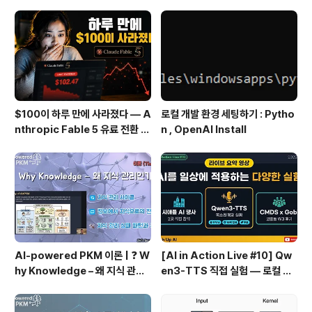
$100이 하루 만에 사라졌다 — A
로컬 개발 환경 세팅하기 : Pytho
nthropic Fable 5 유료 전환 사
n , OpenAI Install
용기
AI-powered PKM 이론 | ❓ W
[AI in Action Live #10] Qw
hy Knowledge – 왜 지식 관리
en3-TTS 직접 실험 — 로컬 설
인가?, 🔄 지식 관리 사이클, 🔁 정
치 실패 후 API로 전환한 이야기
보에서 지식으로의 전환, 🛠️ 지식