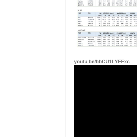
youtu.be/bbCU1LYFFxc