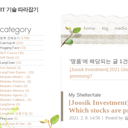
IT 기술 따라잡기
분류 전체보기
(1788)
Catchup AI
(232)
Hugging Face
(33)
NLP Course
(30)
Self-Study
(2)
'
명품
'에 해당되는 글
1
건
LangChain
(25)
Get Started
(3)
[Joosik Investment] 2021 Glo
LangChain Expres..
(20)
promising?
Modules-Model I ..
(0)
Modules-Retrieva..
(0)
Modules-Chains
(0)
Modules-Memory
(0)
My Shelter/tale
Modules-Agents
(1)
Modules-Callback..
(0)
[Joosik Investment]
LangServe
(0)
Which stocks are 
LangSmith
(0)
Langchain 보충수업
(1)
2021. 2. 8. 14:56
|
Posted by
Pinecone
(8)
LangChain AI Han..
(8)