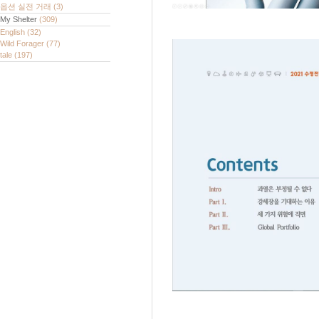
옵션 실전 거래
(3)
My Shelter
(309)
English
(32)
Wild Forager
(77)
tale
(197)