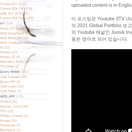
Corona Doc
(113)
uploaded content is in Englis
Corona SDK TIPs
(74)
샘플 코드 분석
(14)
Corona SDK News
(60)
이 포스팅은 Youtube 3TV
IoT
(119)
의 2021 Global Portfo
Predix GE Digita..
(4)
의 Youtube 채널인 Joosik
AWS DeepRacer
(28)
AWS AMAZON
(13)
용은 영어로 되어 있습니다.
AWS Certificate
(27)
AI
(22)
Arduino
(17)
Arduino 雲
(3)
Alternative Ener..
(4)
The Nolja
(1)
jQuery Mobile
(161)
JQM Tutorial
(137)
jQuery API
(6)
JQM codes
(10)
JQM News
(7)
WEB_APP
(172)
HTML5
(41)
Sencha_Touch
(26)
TIPs
(16)
HTML5_Games
(2)
Kurogo
(31)
PhoneGap
(7)
Blackberry
(1)