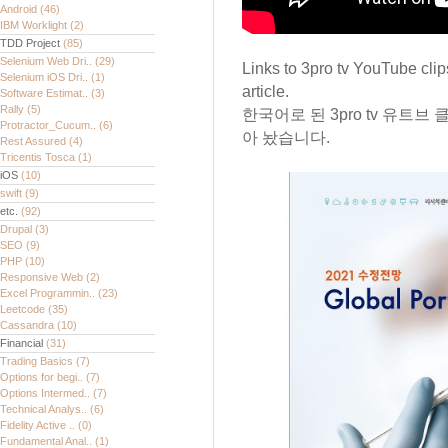
Android
(46)
IBM Worklight
(2)
TDD Project
(85)
Selenium Web Dri..
(29)
Links to 3pro tv YouTube clip
Selenium iOS Dri..
(1)
article.
Software Estimat..
(3)
Rally
(5)
한국어로 된 3pro tv 유트브
Protractor_Cucum..
(6)
아 놨습니다.
Rest Assured
(4)
Tricentis Tosca
(1)
iOS
(10)
swift
(9)
etc.
(92)
Drupal
(3)
SEO
(9)
PHP
(10)
Responsive Web
(2)
Excel Programmin..
(23)
Leetcode
(35)
Cassandra
(10)
Financial
(31)
Trading Basics
(7)
Options for begi..
(7)
Options Intermed..
(7)
Technical Analys..
(6)
Fidelity Active ..
(0)
Fundamental Anal..
(1)