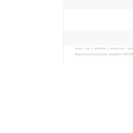
home
tag
media log
location log
gue
Blog is powered by
DAUM
/ designed by
TISTO