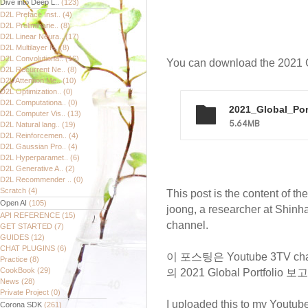
Dive into Deep L..
(123)
D2L Preface Inst..
(4)
D2L Preliminarie..
(8)
D2L Linear Neura..
(17)
D2L Multilayer P..
(8)
D2L Convolutiona..
(16)
You can download the 2021 Gl
D2L Recurrent Ne..
(8)
D2L Attention Me..
(10)
D2L Optimization..
(0)
D2L Computationa..
(0)
2021_Global_Port
D2L Computer Vis..
(13)
5.64MB
D2L Natural lang..
(19)
D2L Reinforcemen..
(4)
D2L Gaussian Pro..
(4)
D2L Hyperparamet..
(6)
D2L Generative A..
(2)
D2L Recommender ..
(0)
Scratch
(4)
This post is the content of t
Open AI
(105)
joong, a researcher at Shin
API REFERENCE
(15)
channel.
GET STARTED
(7)
GUIDES
(12)
CHAT PLUGINS
(6)
이 포스팅은 Youtube 3TV
Practice
(8)
CookBook
(29)
의 2021 Global Portfoli
News
(28)
Private Project
(0)
I uploaded this to my Youtub
Corona SDK
(261)