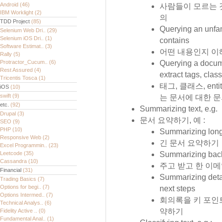
Android
(46)
사람들이 모르는 
IBM Worklight
(2)
의
TDD Project
(85)
Querying an unfam
Selenium Web Dri..
(29)
Selenium iOS Dri..
(1)
contains
Software Estimat..
(3)
어떤 내용인지 이
Rally
(5)
Protractor_Cucum..
(6)
Querying a docume
Rest Assured
(4)
extract tags, class
Tricentis Tosca
(1)
태그, 클래스, e
iOS
(10)
swift
(9)
는 문서에 대한 
etc.
(92)
Summarizing text, e.g.
Drupal
(3)
문서 요약하기, 예 :
SEO
(9)
PHP
(10)
Summarizing lon
Responsive Web
(2)
긴 문서 요약하기
Excel Programmin..
(23)
Leetcode
(35)
Summarizing back
Cassandra
(10)
주고 받고 한 이
Financial
(31)
Summarizing detai
Trading Basics
(7)
Options for begi..
(7)
next steps
Options Intermed..
(7)
회의록을 키 포인
Technical Analys..
(6)
약하기
Fidelity Active ..
(0)
Fundamental Anal..
(1)