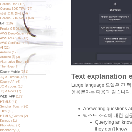
Corona Doc
(113)
Corona SDK TIPs
(74)
샘플 코드 분석
(14)
Corona SDK News
(60)
IoT
(119)
Predix GE Digita..
(4)
AWS DeepRacer
(28)
AWS AMAZON
(13)
AWS Certificate
(27)
AI
(22)
Arduino
(17)
Arduino 雲
(3)
Alternative Ener..
(4)
The Nolja
(1)
jQuery Mobile
(161)
Text explanation
JQM Tutorial
(137)
jQuery API
(6)
Large language 모델은
JQM codes
(10)
JQM News
(7)
응용분야는 다음과 같습니다.
WEB_APP
(172)
HTML5
(41)
Sencha_Touch
(26)
Answering questions abo
TIPs
(16)
텍스트 조각에 대한 질문
HTML5_Games
(2)
Kurogo
(31)
Querying an know
PhoneGap
(7)
they don't know
Blackberry
(1)