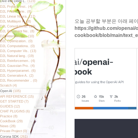
Dive into Deep L..
(123)
D2L Preface Inst..
(4)
D2L Preliminarie..
(8)
D2L Linear Neura..
(17)
오늘 공부할 부분은 아래 페이
D2L Multilayer P..
(8)
D2L Convolutiona..
(16)
https://github.com/openai/
D2L Recurrent Ne..
(8)
cookbook/blob/main/text_
D2L Attention Me..
(10)
D2L Optimization..
(0)
D2L Computationa..
(0)
D2L Computer Vis..
(13)
D2L Natural lang..
(19)
D2L Reinforcemen..
(4)
D2L Gaussian Pro..
(4)
D2L Hyperparamet..
(6)
D2L Generative A..
(2)
D2L Recommender ..
(0)
Scratch
(4)
Open AI
(105)
API REFERENCE
(15)
GET STARTED
(7)
GUIDES
(12)
CHAT PLUGINS
(6)
Practice
(8)
CookBook
(29)
News
(28)
Private Project
(0)
Corona SDK
(261)