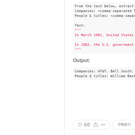
From the text below, extract
Companies: <comma-separated l
People & titles: <comma-sepa
""
"

In March 1981, United States
In 1982, the U.S. government
"
""
Output
:
Companies: AT&T, Bell South,
People & titles: William Bax
공감
구독하기