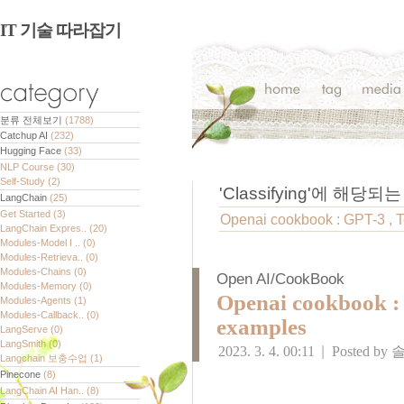
IT 기술 따라잡기
분류 전체보기
(1788)
Catchup AI
(232)
Hugging Face
(33)
NLP Course
(30)
Self-Study
(2)
'
Classifying
'에 해당되는
LangChain
(25)
Get Started
(3)
Openai cookbook : GPT-3 , T
LangChain Expres..
(20)
Modules-Model I ..
(0)
Modules-Retrieva..
(0)
Modules-Chains
(0)
Open AI/CookBook
Modules-Memory
(0)
Openai cookbook : 
Modules-Agents
(1)
Modules-Callback..
(0)
examples
LangServe
(0)
LangSmith
(0)
2023. 3. 4. 00:11
|
Posted by
Langchain 보충수업
(1)
Pinecone
(8)
LangChain AI Han..
(8)