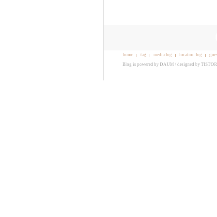
home
tag
media log
location log
gue
Blog is powered by
DAUM
/ designed by
TISTO