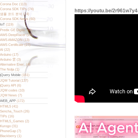
Corona Doc
(113)
Corona SDK TIPs
(74)
https://youtu.be/2r961w7y4
샘플 코드 분석
(14)
Corona SDK News
(60)
IoT
(119)
Predix GE Digita..
(4)
AWS DeepRacer
(28)
AWS AMAZON
(13)
AWS Certificate
(27)
AI
(22)
Arduino
(17)
Arduino 雲
(3)
Alternative Ener..
(4)
The Nolja
(1)
jQuery Mobile
(161)
JQM Tutorial
(137)
jQuery API
(6)
JQM codes
(10)
JQM News
(7)
WEB_APP
(172)
HTML5
(41)
Sencha_Touch
(26)
TIPs
(16)
HTML5_Games
(2)
Kurogo
(31)
PhoneGap
(7)
Blackberry
(1)