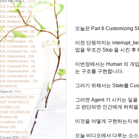
Dive into Deep L..
(123)
D2L Preface Inst..
(4)
D2L Preliminarie..
(8)
D2L Linear Neura..
(17)
D2L Multilayer P..
(8)
D2L Convolutiona..
(16)
오늘은 Part 6 Customizing
D2L Recurrent Ne..
(8)
D2L Attention Me..
(10)
D2L Optimization..
(0)
이전 단원까지는 interrupt_b
D2L Computationa..
(0)
업을 무조건 Stop 을 시킨 후
D2L Computer Vis..
(13)
D2L Natural lang..
(19)
D2L Reinforcemen..
(4)
이번장에서는 Human 의 개입
D2L Gaussian Pro..
(4)
는 구조를 구현합니다.
D2L Hyperparamet..
(6)
D2L Generative A..
(2)
D2L Recommender ..
(0)
그러기 위해서는 State를 Cust
Scratch
(4)
Open AI
(105)
API REFERENCE
(15)
그러면 Agent 가 시키는 일
GET STARTED
(7)
고 판단되면 인간에게 허락을 
GUIDES
(12)
CHAT PLUGINS
(6)
Practice
(8)
이것을 어떻게 구현하는지 배
CookBook
(29)
News
(28)
Private Project
(0)
오늘 비디오에서 다루는 소스코
Corona SDK
(261)