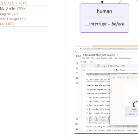
옵션 실전 거래
(3)
My Shelter
(309)
English
(32)
Wild Forager
(77)
tale
(197)