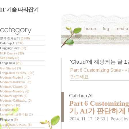
IT 기술 따라잡기
분류 전체보기
(1788)
Catchup AI
(232)
Hugging Face
(33)
NLP Course
(30)
Self-Study
(2)
'
Claud
'에 해당되는 글
1
LangChain
(25)
Get Started
(3)
Part 6 Customizing St
LangChain Expres..
(20)
만드세요
Modules-Model I ..
(0)
Modules-Retrieva..
(0)
Modules-Chains
(0)
Modules-Memory
(0)
Catchup AI
Modules-Agents
(1)
Modules-Callback..
(0)
Part 6 Customiz
LangServe
(0)
기, AI가 판단하게
LangSmith
(0)
Langchain 보충수업
(1)
2024. 11. 17. 18:39
|
Posted b
Pinecone
(8)
LangChain AI Han..
(8)