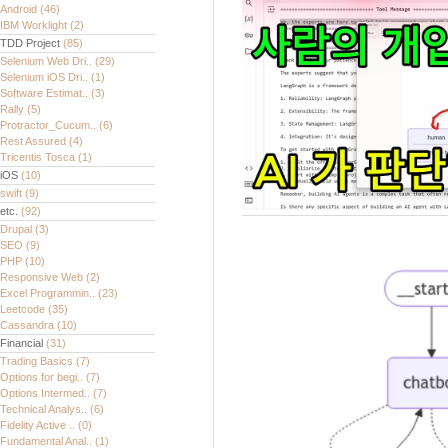
Android
(46)
IBM Worklight
(2)
TDD Project
(85)
Selenium Web Dri..
(29)
Selenium iOS Dri..
(1)
Software Estimat..
(3)
Rally
(5)
Protractor_Cucum..
(6)
Rest Assured
(4)
Tricentis Tosca
(1)
iOS
(10)
swift
(9)
etc.
(92)
Drupal
(3)
SEO
(9)
PHP
(10)
Responsive Web
(2)
Excel Programmin..
(23)
Leetcode
(35)
Cassandra
(10)
Financial
(31)
Trading Basics
(7)
Options for begi..
(7)
Options Intermed..
(7)
Technical Analys..
(6)
Fidelity Active ..
(0)
Fundamental Anal..
(1)