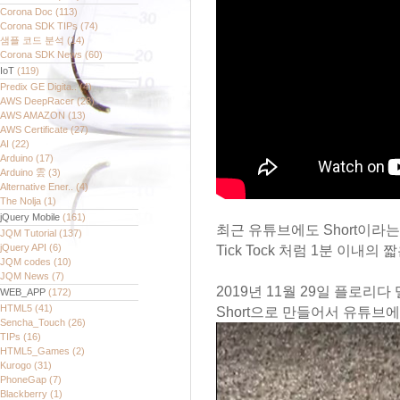
Corona Doc
(113)
Corona SDK TIPs
(74)
샘플 코드 분석
(14)
Corona SDK News
(60)
IoT
(119)
Predix GE Digita..
(4)
AWS DeepRacer
(28)
AWS AMAZON
(13)
AWS Certificate
(27)
AI
(22)
Arduino
(17)
Arduino 雲
(3)
Alternative Ener..
(4)
The Nolja
(1)
jQuery Mobile
(161)
최근 유튜브에도 Short이라
JQM Tutorial
(137)
jQuery API
(6)
Tick Tock 처럼 1분 이내
JQM codes
(10)
JQM News
(7)
2019년 11월 29일 플로리다
WEB_APP
(172)
HTML5
(41)
Short으로 만들어서 유튜브
Sencha_Touch
(26)
TIPs
(16)
HTML5_Games
(2)
Kurogo
(31)
PhoneGap
(7)
Blackberry
(1)