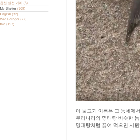
옵션 실전 거래
(3)
My Shelter
(309)
English
(32)
Wild Forager
(77)
tale
(197)
이 물고기 이름은 그 동네에서는 
우리나라의 명태랑 비슷한 놈
명태탕처럼 끓여 먹으면 시원