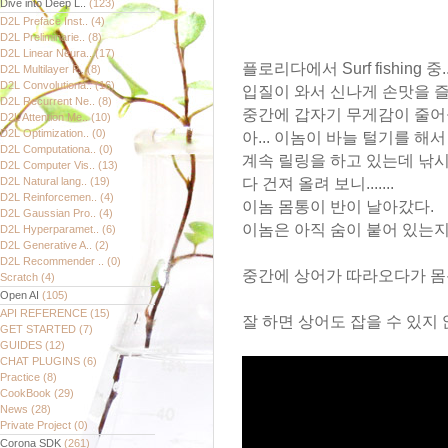
Dive into Deep L..
(123)
D2L Preface Inst..
(4)
D2L Preliminarie..
(8)
D2L Linear Neura..
(17)
플로리다에서 Surf fishing 중...
D2L Multilayer P..
(8)
D2L Convolutiona..
(16)
입질이 와서 신나게 손맛을 즐
D2L Recurrent Ne..
(8)
중간에 갑자기 무게감이 줄어
D2L Attention Me..
(10)
D2L Optimization..
(0)
아... 이놈이 바늘 털기를 
D2L Computationa..
(0)
계속 릴링을 하고 있는데 낚시
D2L Computer Vis..
(13)
D2L Natural lang..
(19)
다 건져 올려 보니.......
D2L Reinforcemen..
(4)
이놈 몸통이 반이 날아갔다.
D2L Gaussian Pro..
(4)
이놈은 아직 숨이 붙어 있는지
D2L Hyperparamet..
(6)
D2L Generative A..
(2)
D2L Recommender ..
(0)
중간에 상어가 따라오다가 몸통
Scratch
(4)
Open AI
(105)
API REFERENCE
(15)
잘 하면 상어도 잡을 수 있지
GET STARTED
(7)
GUIDES
(12)
CHAT PLUGINS
(6)
Practice
(8)
CookBook
(29)
News
(28)
Private Project
(0)
Corona SDK
(261)