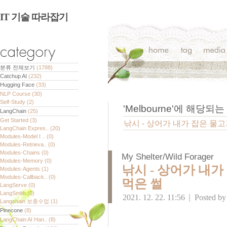
IT 기술 따라잡기
분류 전체보기
(1788)
Catchup AI
(232)
Hugging Face
(33)
NLP Course
(30)
Self-Study
(2)
'
Melbourne
'에 해당되는
LangChain
(25)
Get Started
(3)
낚시 - 상어가 내가 잡은 물고
LangChain Expres..
(20)
Modules-Model I ..
(0)
Modules-Retrieva..
(0)
Modules-Chains
(0)
My Shelter/Wild Forager
Modules-Memory
(0)
낚시 - 상어가 내가
Modules-Agents
(1)
Modules-Callback..
(0)
먹은 썰
LangServe
(0)
LangSmith
(0)
2021. 12. 22. 11:56
|
Posted b
Langchain 보충수업
(1)
Pinecone
(8)
LangChain AI Han..
(8)