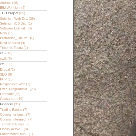
Android
(46)
IBM Worklight
(2)
TDD Project
(85)
Selenium Web Dri..
(29)
Selenium iOS Dri..
(1)
Software Estimat..
(3)
Rally
(5)
Protractor_Cucum..
(6)
Rest Assured
(4)
Tricentis Tosca
(1)
iOS
(10)
swift
(9)
etc.
(92)
Drupal
(3)
SEO
(9)
PHP
(10)
Responsive Web
(2)
Excel Programmin..
(23)
Leetcode
(35)
Cassandra
(10)
Financial
(31)
Trading Basics
(7)
Options for begi..
(7)
Options Intermed..
(7)
Technical Analys..
(6)
Fidelity Active ..
(0)
Fundamental Anal..
(1)