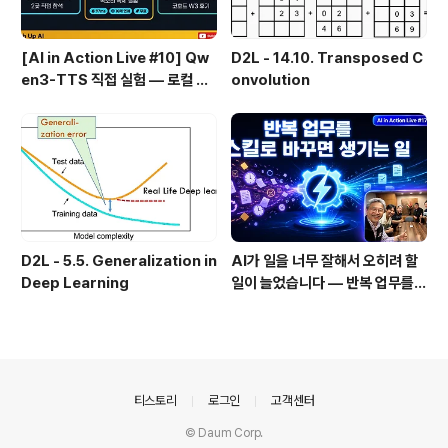
[AI in Action Live #10] Qw
D2L - 14.10. Transposed C
en3-TTS 직접 실험 — 로컬 설
onvolution
치 실패 후 API로 전환한 이야기
D2L - 5.5. Generalization in
AI가 일을 너무 잘해서 오히려 할
Deep Learning
일이 늘었습니다 — 반복 업무를
스킬로 자동화한 이야기
의안내
티스토리
로그인
고객센터
© Daum Corp.