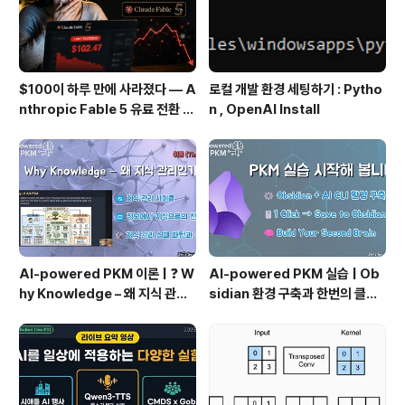
$100이 하루 만에 사라졌다 — A
로컬 개발 환경 세팅하기 : Pytho
nthropic Fable 5 유료 전환 사
n , OpenAI Install
용기
AI-powered PKM 이론 | ❓ W
AI-powered PKM 실습 | Ob
hy Knowledge – 왜 지식 관리
sidian 환경 구축과 한번의 클릭
인가?, 🔄 지식 관리 사이클, 🔁 정
으로 웹 정보를 로컬에 저장하기
보에서 지식으로의 전환, 🛠️ 지식
(Web Clipper)
관리 실패 패턴과 극복