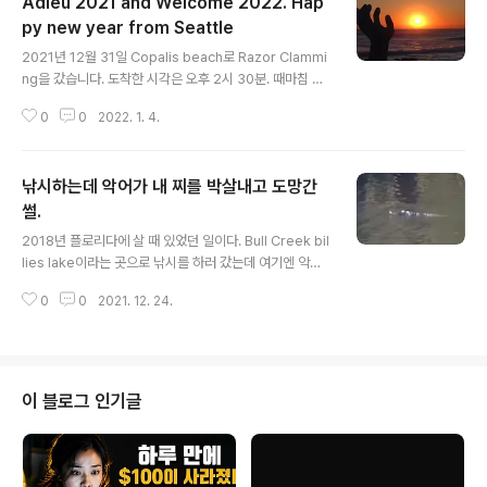
Adieu 2021 and Welcome 2022. Hap
py new year from Seattle
글 내용
2021년 12월 31일 Copalis beach로 Razor Clammi
ng을 갔습니다. 도착한 시각은 오후 2시 30분. 때마침 한
국에서는 2022년 새 해가 떠오르는 시각이라 해돋이를 보
0
0
2022. 1. 4.
았습니다. 이날은 Razor Clam hole들을 쉽게 찾을 수 있
어서 40분 만에 30개를 캤습니다. (1인당 15개가 리밋)
돌아오는 길에 미서부에서의 2021년 마지막 석양을 바라
낚시하는데 악어가 내 찌를 박살내고 도망간
보았습니다. 이미 2022년도의 해돋이를 보고 난 후 보는
2021년도의 마지막 석양은 좀 아이러니 했습니다. 어쨌든
썰.
글 내용
Adieu 2021 and Welcome 2022. Happy new ye
2018년 플로리다에 살 때 있었던 일이다. Bull Creek bil
ar. Went to Razor Clamming to Copalis beach on
lies lake이라는 곳으로 낚시를 하러 갔는데 여기엔 악어
December 31, 2021. Arrival time wa..
들이 많이 있었다. 여기서 살다보면 야생 악어들은 그렇게
0
0
2021. 12. 24.
무섭지 않다. 적어도 내가 육지에 있는 한. 물에서 악어들이
오락가락 하길래 그쪽으로 캐스팅을 했더니... 한놈이 신경
질이 났는지 내 찌 쪽으로 다가와서 아그작 아그작.. 그 찌
를 박살내 놓고 도망갔다. 저 찌는 기념으로 가지고 있다가
시애틀로 이사오면서 버리고 온 것 같다. 플로리다에서는
이 블로그 인기글
공원에서 피크닉 할 때 가끔 악어들이 근처로 온다... 그러
면 먹던거 던져주면 그 놈이 받아 먹곤 했다.. 믿거나 말거
나... :)