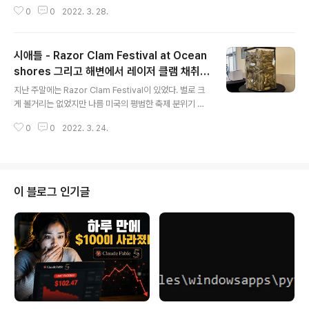
습니다. 지난 주말에 올해 첫번째 무지개 송어를 한마리 잡
0
0
2022. 3. 28.
았습니다. 힘도 좋고 점프도 몇번 해 줘서 손 맛을 제대로
느꼈어요.
시애틀 - Razor Clam Festival at Ocean
shores 그리고 해변에서 레이저 클램 채취하
글 내용
기
지난 주말에는 Razor Clam Festival이 있었다. 별로 크
게 볼거리는 없었지만 나름 미국의 평범한 축제 분위기 정
도는 있었다. 축제는 대충 보고 레이저 클램을 잡으러 코팔
0
0
2022. 3. 24.
리스 해변으로 고고….. 파도가 해변 깊숙이 까지 몰려 와서
중간 중간 쉬어야 했지만 결국 리밋은 다 채웠다. 1인당 15
마리가 리밋이다. https://youtu.be/RAb203joqig
이 블로그 인기글