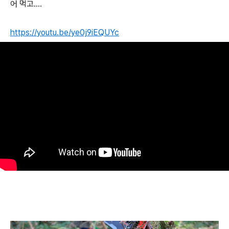
어 먹고….
https://youtu.be/ye0j9iEQUYc