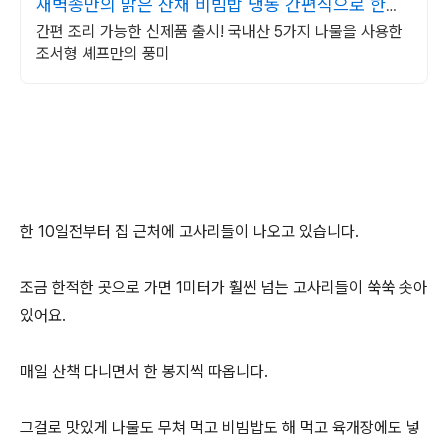
새벽종만의 맑은 산채 비빔밥 냉동 간편식으로 한끼
해결
간편 조리 가능한 신제품 출시! 국내산 5가지 나물을 사용한
조서형 셰프만의 풍미
한 10일전부터 집 근처에 고사리들이 나오고 있습니다.
조금 한적한 곳으로 가면 1미터가 훨씬 넘는 고사리들이 쑥쑥 솟아
있어요.
매일 산책 다니면서 한 봉지씩 따옵니다.
그걸로 맛있게 나물도 무쳐 먹고 비빔밥도 해 먹고 육개장에도 넣