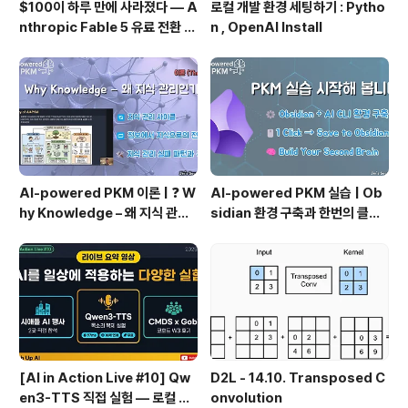
$100이 하루 만에 사라졌다 — A
로컬 개발 환경 세팅하기 : Pytho
nthropic Fable 5 유료 전환 사
n , OpenAI Install
용기
AI-powered PKM 이론 | ❓ W
AI-powered PKM 실습 | Ob
hy Knowledge – 왜 지식 관리
sidian 환경 구축과 한번의 클릭
인가?, 🔄 지식 관리 사이클, 🔁 정
으로 웹 정보를 로컬에 저장하기
보에서 지식으로의 전환, 🛠️ 지식
(Web Clipper)
관리 실패 패턴과 극복
[AI in Action Live #10] Qw
D2L - 14.10. Transposed C
en3-TTS 직접 실험 — 로컬 설
onvolution