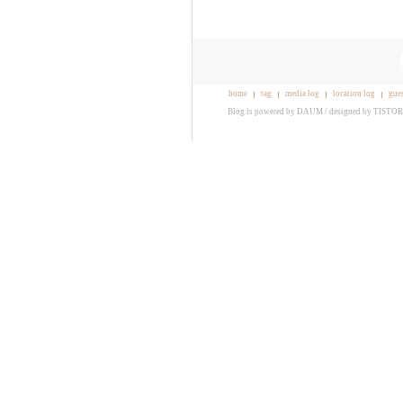
home
tag
media log
location log
gue
Blog is powered by
DAUM
/ designed by
TISTO