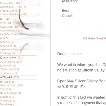
Corona Doc
(113)
Corona SDK TIPs
(74)
샘플 코드 분석
(14)
Corona SDK News
(60)
IoT
(119)
Predix GE Digita..
(4)
AWS DeepRacer
(28)
AWS AMAZON
(13)
AWS Certificate
(27)
AI
(22)
Arduino
(17)
Arduino 雲
(3)
Alternative Ener..
(4)
The Nolja
(1)
Dear customer,
jQuery Mobile
(161)
JQM Tutorial
(137)
We want to inform you that O
jQuery API
(6)
JQM codes
(10)
ng situation at Silicon Valle
JQM News
(7)
WEB_APP
(172)
OpenAI는 Silicon Vall
HTML5
(41)
Sencha_Touch
(26)
을 알려드립니다.
TIPs
(16)
HTML5_Games
(2)
Kurogo
(31)
In light of this fact we wante
PhoneGap
(7)
y requests for payment that 
Blackberry
(1)