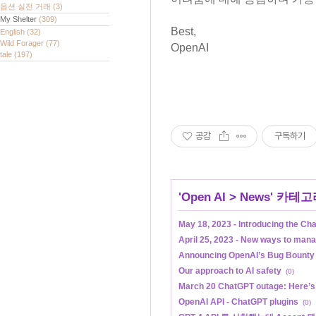
옵션 실전 거래
(3)
My Shelter
(309)
Best,
English
(32)
Wild Forager
(77)
OpenAI
tale
(197)
공감
구독하기
'
Open AI
>
News
' 카테고
May 18, 2023 - Introducing the Ch
April 25, 2023 - New ways to man
Announcing OpenAI’s Bug Bounty
Our approach to AI safety
(0)
March 20 ChatGPT outage: Here’s
OpenAI API - ChatGPT plugins
(0)