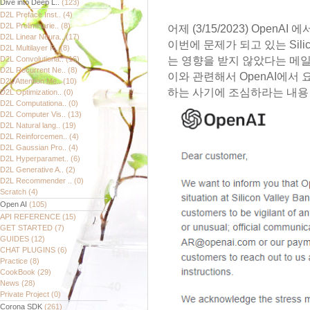
Dive into Deep L..
(123)
D2L Preface Inst..
(4)
D2L Preliminarie..
(8)
어제 (3/15/2023) OpenA
D2L Linear Neura..
(17)
이번에 문제가 되고 있는 Silicon
D2L Multilayer P..
(8)
D2L Convolutiona..
(16)
는 영향을 받지 않았다는 메일
D2L Recurrent Ne..
(8)
이와 관련해서 OpenAI에서
D2L Attention Me..
(10)
하는 사기에 조심하라는 내용
D2L Optimization..
(0)
D2L Computationa..
(0)
D2L Computer Vis..
(13)
D2L Natural lang..
(19)
D2L Reinforcemen..
(4)
D2L Gaussian Pro..
(4)
D2L Hyperparamet..
(6)
D2L Generative A..
(2)
D2L Recommender ..
(0)
Scratch
(4)
Open AI
(105)
API REFERENCE
(15)
GET STARTED
(7)
GUIDES
(12)
CHAT PLUGINS
(6)
Practice
(8)
CookBook
(29)
News
(28)
Private Project
(0)
Corona SDK
(261)