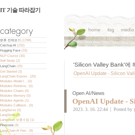
IT 기술 따라잡기
분류 전체보기
(1788)
Catchup AI
(232)
Hugging Face
(33)
NLP Course
(30)
Self-Study
(2)
'
Silicon Valley Bank
'에
LangChain
(25)
Get Started
(3)
OpenAI Update - Silicon Val
LangChain Expres..
(20)
Modules-Model I ..
(0)
Modules-Retrieva..
(0)
Modules-Chains
(0)
Open AI/News
Modules-Memory
(0)
OpenAI Update - Si
Modules-Agents
(1)
Modules-Callback..
(0)
2023. 3. 16. 22:44
|
Posted by
LangServe
(0)
LangSmith
(0)
Langchain 보충수업
(1)
Pinecone
(8)
LangChain AI Han..
(8)