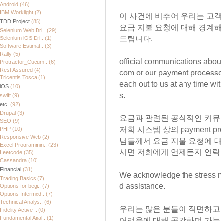
Android
(46)
IBM Worklight
(2)
이 사건에 비추어 우리는 고
TDD Project
(85)
요금 지불 요청에 대해 경계
Selenium Web Dri..
(29)
드립니다.
Selenium iOS Dri..
(1)
Software Estimat..
(3)
Rally
(5)
official communications abo
Protractor_Cucum..
(6)
Rest Assured
(4)
com or our payment processor
Tricentis Tosca
(1)
each out to us at any time wit
iOS
(10)
s.
swift
(9)
etc.
(92)
Drupal
(3)
요금과 관련된 공식적인 커뮤니
SEO
(9)
저희 시스템 상의 payment pr
PHP
(10)
Responsive Web
(2)
님들께서 요금 지불 요청에 
Excel Programmin..
(23)
시면 저희에게 언제든지 연락 
Leetcode
(35)
Cassandra
(10)
Financial
(31)
We acknowledge the stress m
Trading Basics
(7)
d assistance.
Options for begi..
(7)
Options Intermed..
(7)
Technical Analys..
(6)
우리는 많은 분들이 직면하고
Fidelity Active ..
(0)
Fundamental Anal..
(1)
어려움에 대해 공감하며 가능한