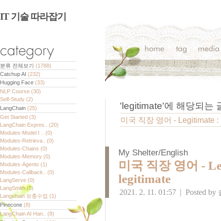
IT 기술 따라잡기
분류 전체보기
(1788)
Catchup AI
(232)
Hugging Face
(33)
NLP Course
(30)
Self-Study
(2)
'
legitimate
'에 해당되는 
LangChain
(25)
Get Started
(3)
미국 직장 영어 - Legitimate : bo
LangChain Expres..
(20)
Modules-Model I ..
(0)
Modules-Retrieva..
(0)
Modules-Chains
(0)
My Shelter/English
Modules-Memory
(0)
미국 직장 영어 - Legiti
Modules-Agents
(1)
Modules-Callback..
(0)
legitimate
LangServe
(0)
LangSmith
(0)
2021. 2. 11. 01:57
|
Posted by
Langchain 보충수업
(1)
Pinecone
(8)
LangChain AI Han..
(8)