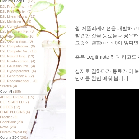
Dive into Deep L..
(123)
D2L Preface Inst..
(4)
D2L Preliminarie..
(8)
D2L Linear Neura..
(17)
D2L Multilayer P..
(8)
D2L Convolutiona..
(16)
웹 어플리케이션을 개발하고 
D2L Recurrent Ne..
(8)
발견한 것을 동료들과 공유하
D2L Attention Me..
(10)
D2L Optimization..
(0)
그것이 결함(defect)이 맞다면 
D2L Computationa..
(0)
D2L Computer Vis..
(13)
D2L Natural lang..
(19)
혹은 Legitimate 하다 라고도
D2L Reinforcemen..
(4)
D2L Gaussian Pro..
(4)
실제로 일하다가 동료가 이 le
D2L Hyperparamet..
(6)
D2L Generative A..
(2)
단어를 한번 배워 봅니다.
D2L Recommender ..
(0)
Scratch
(4)
Open AI
(105)
API REFERENCE
(15)
GET STARTED
(7)
GUIDES
(12)
CHAT PLUGINS
(6)
Practice
(8)
CookBook
(29)
News
(28)
Private Project
(0)
Corona SDK
(261)