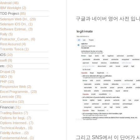
Android
(46)
IBM Worklight
(2)
TDD Project
(85)
구글과 네이버 영어 사전 입니
Selenium Web Dri..
(29)
Selenium iOS Dri..
(1)
Software Estimat..
(3)
Rally
(5)
Protractor_Cucum..
(6)
Rest Assured
(4)
Tricentis Tosca
(1)
iOS
(10)
swift
(9)
etc.
(92)
Drupal
(3)
SEO
(9)
PHP
(10)
Responsive Web
(2)
Excel Programmin..
(23)
Leetcode
(35)
Cassandra
(10)
Financial
(31)
Trading Basics
(7)
Options for begi..
(7)
Options Intermed..
(7)
Technical Analys..
(6)
Fidelity Active ..
(0)
그리고 SNS에서 이 단어가 
Fundamental Anal..
(1)