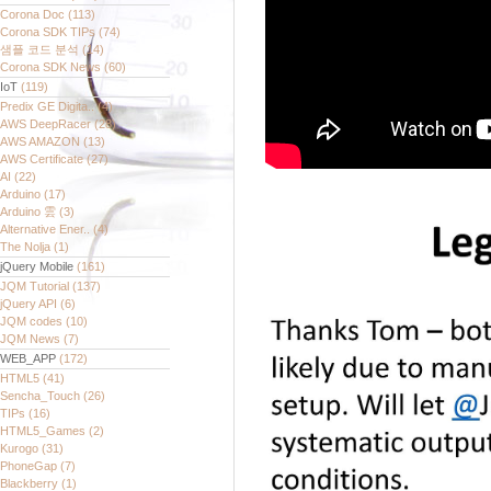
Corona Doc
(113)
Corona SDK TIPs
(74)
샘플 코드 분석
(14)
Corona SDK News
(60)
IoT
(119)
Predix GE Digita..
(4)
AWS DeepRacer
(28)
AWS AMAZON
(13)
AWS Certificate
(27)
AI
(22)
Arduino
(17)
Arduino 雲
(3)
Alternative Ener..
(4)
The Nolja
(1)
jQuery Mobile
(161)
JQM Tutorial
(137)
jQuery API
(6)
JQM codes
(10)
JQM News
(7)
WEB_APP
(172)
HTML5
(41)
Sencha_Touch
(26)
TIPs
(16)
HTML5_Games
(2)
Kurogo
(31)
PhoneGap
(7)
Blackberry
(1)