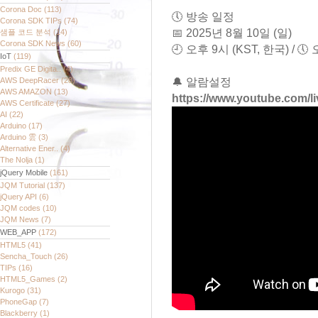
Corona Doc
(113)
🕔 방송 일정
Corona SDK TIPs
(74)
📅 2025년 8월 10일 (일)
샘플 코드 분석
(14)
Corona SDK News
(60)
🕘 오후 9시 (KST, 한국) / 🕔
IoT
(119)
Predix GE Digita..
(4)
AWS DeepRacer
(28)
🔔 알람설정
AWS AMAZON
(13)
https://www.youtube.com/
AWS Certificate
(27)
AI
(22)
Arduino
(17)
Arduino 雲
(3)
Alternative Ener..
(4)
The Nolja
(1)
jQuery Mobile
(161)
JQM Tutorial
(137)
jQuery API
(6)
JQM codes
(10)
JQM News
(7)
WEB_APP
(172)
HTML5
(41)
Sencha_Touch
(26)
TIPs
(16)
HTML5_Games
(2)
Kurogo
(31)
PhoneGap
(7)
Blackberry
(1)