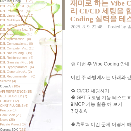
Dive into Deep L..
(123)
재미로 하는 Vibe 
D2L Preface Inst..
(4)
리 CI/CD 세팅을 합
D2L Preliminarie..
(8)
D2L Linear Neura..
(17)
Coding 실력을 테
D2L Multilayer P..
(8)
D2L Convolutiona..
(16)
2025. 8. 9. 22:48
|
Posted by
D2L Recurrent Ne..
(8)
D2L Attention Me..
(10)
D2L Optimization..
(0)
D2L Computationa..
(0)
D2L Computer Vis..
(13)
D2L Natural lang..
(19)
D2L Reinforcemen..
(4)
D2L Gaussian Pro..
(4)
🚀 이번 주 Vibe Coding 안내
D2L Hyperparamet..
(6)
D2L Generative A..
(2)
D2L Recommender ..
(0)
이번 주 라방에서는 아래와 
Scratch
(4)
Open AI
(105)
🔁 CI/CD 세팅하기
API REFERENCE
(15)
GET STARTED
(7)
🧠 GPT-5 코딩 기능 테스트 
GUIDES
(12)
🧪 MCP 기능 활용 해 보기
CHAT PLUGINS
(6)
Practice
(8)
❓ Q & A
CookBook
(29)
News
(28)
🧠🤔💬🤝 이런 문제 어떻게
Private Project
(0)
Corona SDK
(261)