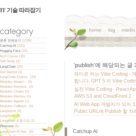
IT 기술 따라잡기
분류 전체보기
(1788)
Catchup AI
(232)
Hugging Face
(33)
NLP Course
(30)
Self-Study
(2)
'
publish
'에 해당되는 글
LangChain
(25)
Get Started
(3)
재미로 하는 Vibe Coding 
LangChain Expres..
(20)
합니다. GPT 5 의 Vibe Co
Modules-Model I ..
(0)
Modules-Retrieva..
(0)
실전 Vibe Coding - React A
Modules-Chains
(0)
AWS S3 and CloudFront
2
Modules-Memory
(0)
Modules-Agents
(1)
AI Web App 개발자가 되자 3
Modules-Callback..
(0)
Public URL에 Publish 할 
LangServe
(0)
LangSmith
(0)
Langchain 보충수업
(1)
Pinecone
(8)
Catchup AI
LangChain AI Han..
(8)