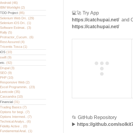
Android
(46)
IBM Worklight
(2)
💻🚀 Try App
TDD Project
(85)
Selenium Web Dri..
(29)
https://catchupai.net/
and Cl
Selenium iOS Dri..
(1)
https://catchupai.net/
Software Estimat..
(3)
Rally
(5)
Protractor_Cucum..
(6)
Rest Assured
(4)
Tricentis Tosca
(1)
iOS
(10)
swift
(9)
etc.
(92)
Drupal
(3)
SEO
(9)
PHP
(10)
Responsive Web
(2)
Excel Programmin..
(23)
Leetcode
(35)
Cassandra
(10)
Financial
(31)
Trading Basics
(7)
Options for begi..
(7)
Options Intermed..
(7)
📂 GitHub Repository
Technical Analys..
(6)
▶️
https://github.com/solk
Fidelity Active ..
(0)
Fundamental Anal..
(1)