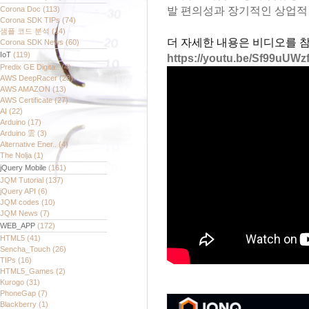
Corona Doc
(113)
발 편의성과 장기적인 상업적
Corona SDK TIPs
(74)
샘플 코드 분석
(14)
더 자세한 내용은 비디오를 
Corona SDK News
(60)
IoT
(119)
https://youtu.be/Sf99uUW
Predix GE Digita..
(4)
AWS DeepRacer
(28)
AWS AMAZON
(13)
AWS Certificate
(27)
AI
(22)
Arduino
(17)
Arduino 雲
(3)
Alternative Ener..
(4)
The Nolja
(1)
jQuery Mobile
(161)
JQM Tutorial
(137)
jQuery API
(6)
JQM codes
(10)
JQM News
(7)
WEB_APP
(172)
HTML5
(41)
Sencha_Touch
(26)
TIPs
(16)
HTML5_Games
(2)
Kurogo
(31)
PhoneGap
(7)
Blackberry
(1)