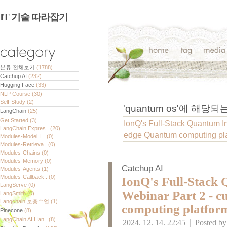
IT 기술 따라잡기
분류 전체보기
(1788)
Catchup AI
(232)
Hugging Face
(33)
NLP Course
(30)
Self-Study
(2)
'
quantum os
'에 해당되
LangChain
(25)
Get Started
(3)
IonQ's Full-Stack Quantum In
LangChain Expres..
(20)
edge Quantum computing pl
Modules-Model I ..
(0)
Modules-Retrieva..
(0)
Modules-Chains
(0)
Modules-Memory
(0)
Catchup AI
Modules-Agents
(1)
Modules-Callback..
(0)
IonQ's Full-Stack
LangServe
(0)
Webinar Part 2 - c
LangSmith
(0)
Langchain 보충수업
(1)
computing platfor
Pinecone
(8)
LangChain AI Han..
(8)
2024. 12. 14. 22:45
|
Posted b