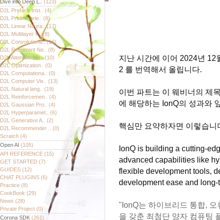
Dive into Deep L..
(123)
D2L Preface Inst..
(4)
D2L Preliminarie..
(8)
D2L Linear Neura..
(17)
D2L Multilayer P..
(8)
D2L Convolutiona..
(16)
D2L Recurrent Ne..
(8)
지난 시간에 이어 2024년 12월 
D2L Attention Me..
(10)
D2L Optimization..
(0)
2 를 번역해서 올립니다.
D2L Computationa..
(0)
D2L Computer Vis..
(13)
D2L Natural lang..
(19)
이번 파트는 이 웨비너의 제목인 IonQ
D2L Reinforcemen..
(4)
에 해당하는 IonQ의 성과와
D2L Gaussian Pro..
(4)
D2L Hyperparamet..
(6)
D2L Generative A..
(2)
핵심만 요약하자면 이렇습니
D2L Recommender ..
(0)
Scratch
(4)
Open AI
(105)
IonQ is building a cutting-e
API REFERENCE
(15)
advanced capabilities like hyb
GET STARTED
(7)
GUIDES
(12)
flexible development tools, 
CHAT PLUGINS
(6)
development ease and long-
Practice
(8)
CookBook
(29)
News
(28)
"IonQ는 하이브리드 통합, 
Private Project
(0)
을 갖춘 최첨단 양자 컴퓨팅 
Corona SDK
(261)