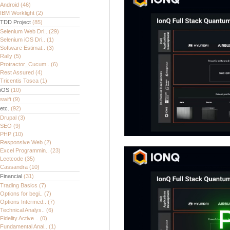
Android
(46)
IBM Worklight
(2)
TDD Project
(85)
Selenium Web Dri..
(29)
Selenium iOS Dri..
(1)
Software Estimat..
(3)
Rally
(5)
Protractor_Cucum..
(6)
Rest Assured
(4)
Tricentis Tosca
(1)
iOS
(10)
swift
(9)
etc.
(92)
Drupal
(3)
SEO
(9)
PHP
(10)
Responsive Web
(2)
Excel Programmin..
(23)
Leetcode
(35)
Cassandra
(10)
Financial
(31)
Trading Basics
(7)
Options for begi..
(7)
Options Intermed..
(7)
Technical Analys..
(6)
Fidelity Active ..
(0)
Fundamental Anal..
(1)