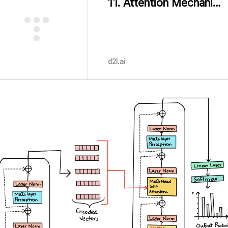
11. Attention Mechanisms and Transformers — Dive into Deep Learning 1.0.0-beta0 documentation
d2l.ai