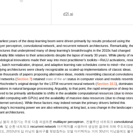
d2l.ai
arliest years of the deep learning boom were driven primarily by results produced using the
layer perceptron, convolutional network, and recurrent network architectures. Remarkably, th
tectures that underpinned many of deep learning’s breakthroughs in the 2010s had changed
ably little relative to their antecedents despite the lapse of nearly 30 years. While plenty of 
dological innovations made their way into most practitioner’s toolkits—ReLU activations, resi
s, batch normalization, dropout, and adaptive learning rate schedules come to mind—the core
lying architectures were clearly recognizable as scaled-up implementations of classic ideas.
te thousands of papers proposing alternative ideas, models resembling classical convolutiona
l networks (
Section 7
) retained
state of the art
status in computer vision and models resembl
Hochreiter’s original design for the LSTM recurrent neural network (
Section 10.1
), dominate
ations in natural language processing. Arguably, to that point, the rapid emergence of deep le
ed to be primarily attributable to shifts in the available computational resources (due to inno
rallel computing with GPUs) and the availability of massive data resources (due to cheap stor
nternet services). While these factors may indeed remain the primary drivers behind this
ology’s increasing power we are also witnessing, at long last, a sea change in the landscape 
ant architectures.
닝 붐의 초창기는 주로 다층 퍼셉트론
multilayer perceptron
, 컨볼루션 네트워크
convolutional
ork
및 순환 네트워크
recurrent network
아키텍처를 사용하여 생성된 결과에 의해 주도되었습
도, 2010년대 딥 러닝의 돌파구를 뒷받침하는 모델 아키텍처는 거의 30년이 지났음에도 불