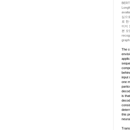
BERT(
Longf
avai
심으로
로 한 
미지 인
본 모델
recog
grap
The c
envis
applic
seque
compre
behind
input
one mi
parti
decod
is tha
decod
consis
deter
this p
neura
Tran