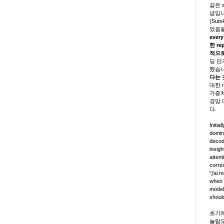
같은
념입니다
(Su
었음을
every
한
re
적으로
딩 단
했습
다는 
대한
가중
경망 
다.
Initi
domin
decod
insigh
atten
corre
“j’ai 
when 
models
shoul
초기에
놀랍도