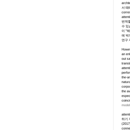
archi
서 때
corre
attent
번역할
수 있
이 "
에 박
연구 
Howev
an en
out sa
transl
atten
perfo
the-a
natur
corpo
the a
espec
coinc
mode
atten
하기 위
(201
conn