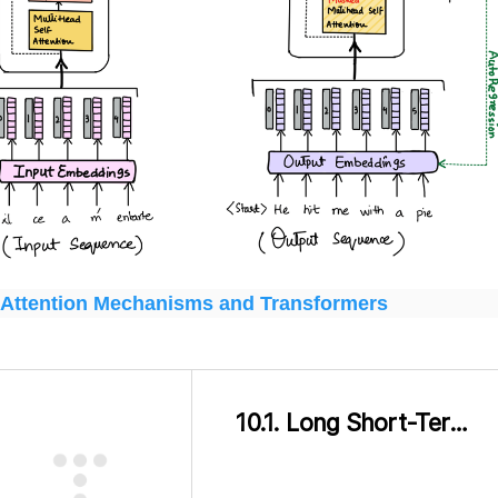
Attention Mechanisms and Transformers
10.1. Long Short-Term Memory (LSTM) — Dive into Deep Learning 1.0.0-beta0 documentation