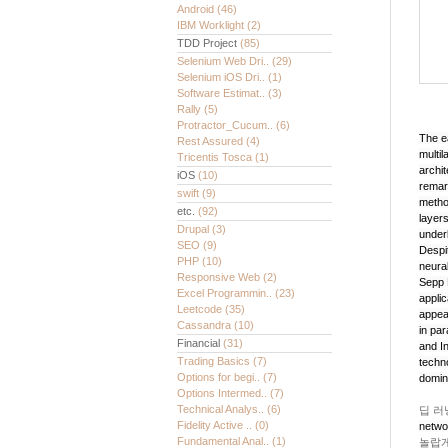
Android
(46)
IBM Worklight
(2)
TDD Project
(85)
Selenium Web Dri..
(29)
Selenium iOS Dri..
(1)
Software Estimat..
(3)
Rally
(5)
Protractor_Cucum..
(6)
The e
Rest Assured
(4)
multi
Tricentis Tosca
(1)
archi
iOS
(10)
remark
swift
(9)
metho
etc.
(92)
layer
Drupal
(3)
under
SEO
(9)
Despi
PHP
(10)
neura
Responsive Web
(2)
Sepp 
Excel Programmin..
(23)
applic
Leetcode
(35)
appear
Cassandra
(10)
in pa
Financial
(31)
and I
Trading Basics
(7)
techn
Options for begi..
(7)
domin
Options Intermed..
(7)
Technical Analys..
(6)
딥 러
Fidelity Active ..
(0)
netw
Fundamental Anal..
(1)
놀랍게