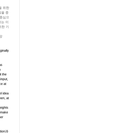
을 위한
모델을 중
을 중심으
포머는 이
 위한 기
경망
ginally
as
n
t the
input,
ce at
el idea
hen, at
eights
o make
her
tion
과