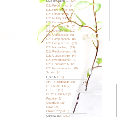
Dive into Deep L..
(123)
D2L Preface Inst..
(4)
D2L Preliminarie..
(8)
D2L Linear Neura..
(17)
D2L Multilayer P..
(8)
D2L Convolutiona..
(16)
D2L Recurrent Ne..
(8)
D2L Attention Me..
(10)
D2L Optimization..
(0)
D2L Computationa..
(0)
D2L Computer Vis..
(13)
D2L Natural lang..
(19)
D2L Reinforcemen..
(4)
D2L Gaussian Pro..
(4)
D2L Hyperparamet..
(6)
D2L Generative A..
(2)
D2L Recommender ..
(0)
Scratch
(4)
Open AI
(105)
API REFERENCE
(15)
GET STARTED
(7)
GUIDES
(12)
CHAT PLUGINS
(6)
Practice
(8)
CookBook
(29)
News
(28)
Private Project
(0)
Corona SDK
(261)