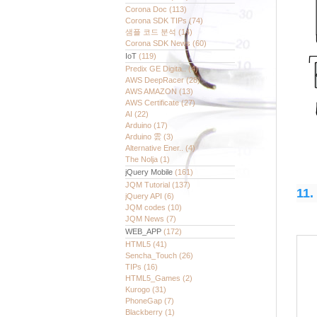
Corona Doc
(113)
Corona SDK TIPs
(74)
샘플 코드 분석
(14)
Corona SDK News
(60)
IoT
(119)
Predix GE Digita..
(4)
AWS DeepRacer
(28)
AWS AMAZON
(13)
AWS Certificate
(27)
AI
(22)
Arduino
(17)
Arduino 雲
(3)
Alternative Ener..
(4)
The Nolja
(1)
jQuery Mobile
(161)
JQM Tutorial
(137)
11.
jQuery API
(6)
JQM codes
(10)
JQM News
(7)
WEB_APP
(172)
HTML5
(41)
Sencha_Touch
(26)
TIPs
(16)
HTML5_Games
(2)
Kurogo
(31)
PhoneGap
(7)
Blackberry
(1)