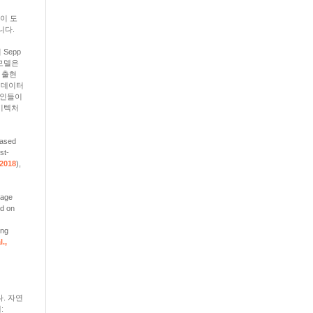
이 도
니다.
Sepp
 모델은
 출현
 데이터
요인들이
키텍처
based
st-
, 2018
)
,
rage
ed on
ing
l.,
다. 자연
: