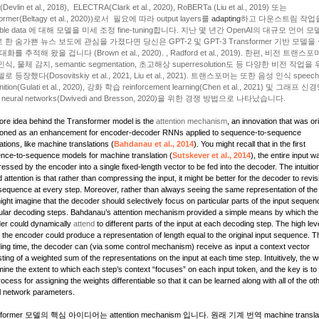
Devlin et al., 2018), ELECTRA(Clark et al., 2020), RoBERTa (Liu et al., 2019) 또는
ormer(Beltagy et al., 2020))로서 필요에 따라 output layers를
adapting
하고 다운스트림 작업
lable data 에 대해 모델을 미세 조정 fine-tuning합니다. 지난 몇 년간 OpenAI의 대규모 언어 
 한 숨가쁜 뉴스 보도에 관심을 가졌다면 당신은 GPT-2 및 GPT-3 Transformer 기반 모델
대화를 추적해 왔을 겁니다 (Brown et al., 2020). , Radford et al., 2019). 한편, 비전 트랜스
식, 물체 감지, semantic segmentation, 초고해상 superresolution도 등 다양한 비전 작업을
로 등장했다(Dosovitskiy et al., 2021, Liu et al., 2021). 트랜스포머는 또한 음성 인식 speech
nition(Gulati et al., 2020), 강화 학습 reinforcement learning(Chen et al., 2021) 및 그래프 신
h neural networks(Dwivedi and Bresson, 2020)을 위한 경쟁 방법으로 나타났습니다.
ore idea behind the Transformer model is the
attention mechanism
, an innovation that was ori
ioned as an enhancement for encoder-decoder RNNs applied to sequence-to-sequence
ations, like machine translations
(
Bahdanau
et al., 2014
)
. You might recall that in the first
nce-to-sequence models for machine translation
(
Sutskever
et al., 2014
)
, the entire input w
ssed by the encoder into a single fixed-length vector to be fed into the decoder. The intuitio
 attention is that rather than compressing the input, it might be better for the decoder to revisi
 sequence at every step. Moreover, rather than always seeing the same representation of the 
ght imagine that the decoder should selectively focus on particular parts of the input sequen
cular decoding steps. Bahdanau’s attention mechanism provided a simple means by which the
er could dynamically
attend
to different parts of the input at each decoding step. The high lev
t the encoder could produce a representation of length equal to the original input sequence. T
ing time, the decoder can (via some control mechanism) receive as input a context vector
ting of a weighted sum of the representations on the input at each time step. Intuitively, the w
mine the extent to which each step’s context “focuses” on each input token, and the key is t
rocess for assigning the weights differentiable so that it can be learned along with all of the ot
l network parameters.
sformer 모델의 핵심 아이디어는 attention mechanism 입니다. 원래 기계 번역
machine transla