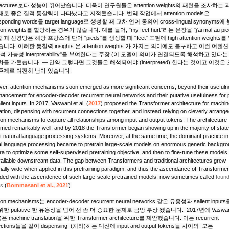
tectures
보다 성능이 뛰어났습니다. 더욱이 연구원들은
attention weights
의 패턴을 조사하는 
때로 좋은 질적 통찰력이 나타났다고 지적했습니다. 번역 작업에서
attention models
은
sponding words
를
target language로
생성할 때 교차 언어 동의어
cross-lingual synonyms
에 
ion weights
를 할당하는 경우가 많습니다. 예를 들어, "my feet hurt"라는 문장을 "j'ai mal au pi
 때 신경망은 해당 프랑스어 단어 "pieds"를 생성할 때 "feet" 표현에
high attention weights
를
습니다. 이러한 통찰력
insights
은
attention weights
가 가지는 의미에도 불구하고 이런 어텐션
해석 가능성
interpretability
"을 부여한다는 주장
(이 모델이 의미가 연결되도록 해석하고 있다는
차를 가했습니다. — 만약 그렇다면 그것들은 해석되어야 (interpreted) 한다는 것이고 이것은
주제로 여전히 남아 있습니다.
er, attention mechanisms soon emerged as more significant concerns, beyond their useful
hancement for encoder-decoder recurrent neural networks and their putative usefulness for 
lient inputs. In 2017,
Vaswani
et al.
(
2017
)
proposed the Transformer architecture for machin
ation, dispensing with recurrent connections together, and instead relying on cleverly arrang
tion mechanisms to capture all relationships among input and output tokens. The architecture
rmed remarkably well, and by 2018 the Transformer began showing up in the majority of state
rt natural language processing systems. Moreover, at the same time, the dominant practice in
al language processing became to pretrain large-scale models on enormous generic backgr
ra to optimize some self-supervised pretraining objective, and then to fine-tune these models
vailable downstream data. The gap between Transformers and traditional architectures grew
ially wide when applied in this pretraining paradigm, and thus the ascendance of Transforme
ided with the ascendence of such large-scale pretrained models, now sometimes called
found
ls
(
Bommasani
et al., 2021
)
.
tion mechanisms는 encoder-decoder recurrent neural networks 같은 유용성과 sailent inpu
한 putative 한 유용성을 넘어 선 좀 더 중요한 문제로 금방 부상 됐습니다. 2017년에 Vaswani e
7)은
machine translation
을 위한
Transformer architecture
를 제안했습니다. 이는 recurrent
ections들을 같이 dispensing (처리)하는 대신에
input and output tokens들 사이의
모든