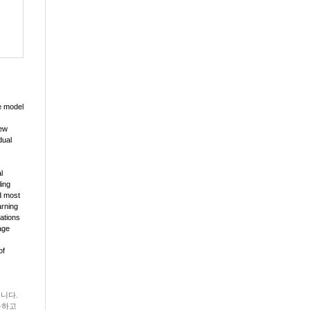
e model
new
dual
l
ing
d most
arning
vations
age
of
니다.
구하고