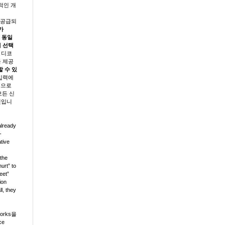
적인 개
에 공급되
가
의 동일
에 선택
 디코
을 제공
할 수 있
 입력에
적으로
모든 신
것입니
already
-
tive
 the
urt” to
eet”
ion
l, they
works
을
ce