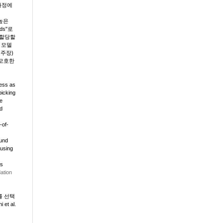
과정에
높은
eds"로
 할당할
 모델
 주장)
 모호한
ness as
picking
e
ed
-of-
ound
 using
rs
ation
ts를 선택
t al.