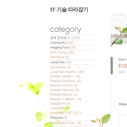
IT 기술 따라잡기
분류 전체보기
(1788)
Catchup AI
(232)
Hugging Face
(33)
NLP Course
(30)
Self-Study
(2)
Dive 
LangChain
(25)
D2L
Get Started
(3)
LangChain Expres..
(20)
2023. 
Modules-Model I ..
(0)
Modules-Retrieva..
(0)
Modules-Chains
(0)
Modules-Memory
(0)
Modules-Agents
(1)
Modules-Callback..
(0)
LangServe
(0)
https
LangSmith
(0)
Langchain 보충수업
(1)
Pinecone
(8)
LangChain AI Han..
(8)