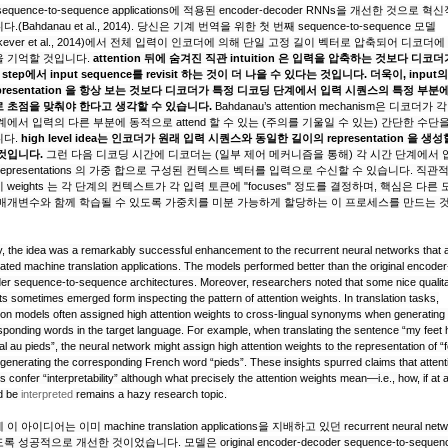
sequence-to-sequence applications
에 적용된
encoder-decoder RNNs
을 개선한 것으로 혁신
.(Bahdanau et al., 2014). 당신은 기계 번역을 위한 첫 번째
sequence-to-sequence
모델
tskever et al., 2014)에서 전체 입력이 인코더에 의해 단일 고정 길이 벡터로 압축되어 디코더
 기억할 것입니다.
attention
뒤에 숨겨진 직관
intuition
은 입력을 압축하는 것보다 디코더
 step
에서
input sequence
를
revisit
하는 것이 더 나을 수 있다는 것입니다.
더욱이, input
presentation
을 항상 보는 것보다 디코더가 특정 디코딩 단계에서 입력 시퀀스의 특정 부분
 초점을 맞춰야 한다고 생각할 수 있습니다.
Bahdanau’s attention mechanism
은 디코더가 각
계에서 입력의 다른 부분에 동적으로 attend 할 수 있는 (주의를 기울일 수 있는) 간단한 수단
니다.
high level idea
는 인코더가 원래 입력 시퀀스와 동일한 길이의
representation
을 생성
것입니다.
그런 다음 디코딩 시간에 디코더는 (일부 제어 메커니즘을 통해) 각 시간 단계에서
representations
의 가중 합으로 구성된 컨텍스트 벡터를 입력으로 수신할 수 있습니다. 직관
치
weights
는 각 단계의 컨텍스트가 각 입력 토큰에 "
focuses
" 정도를 결정하며, 핵심은 다른 
매개변수와 함께 학습될 수 있도록 가중치를 미분 가능하게 할당하는 이 프로세스를 만드는 
ally, the idea was a remarkably successful enhancement to the recurrent neural networks that 
ated machine translation applications. The models performed better than the original encoder
er sequence-to-sequence architectures. Moreover, researchers noted that some nice qualita
ts sometimes emerged form inspecting the pattern of attention weights. In translation tasks,
tion models often assigned high attention weights to cross-lingual synonyms when generating
sponding words in the target language. For example, when translating the sentence “my feet h
mal au pieds”, the neural network might assign high attention weights to the representation of “f
generating the corresponding French word “pieds”. These insights spurred claims that attent
 confer “interpretability” although what precisely the attention weights mean—i.e., how, if at al
d be
interpreted
remains a hazy research topic.
 이 아이디어는 이미
machine translation applications
을 지배하고 있던
recurrent neural net
록 성공적으로 개선한 것이었습니다. 모델은 original
encoder-decoder sequence-to-sequen