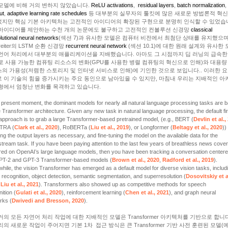
모델에 비해 거의 변하지 않았습니다.
ReLU activations
,
residual layers
,
batch normalization
,
ut
,
adaptive learning rate schedules
등 대부분의 실무자의 툴킷에 많은 새로운 방법론적 혁신
지만 핵심 기본 아키텍처는 고전적인 아이디어의 확장된 구현으로 분명히 인식할 수 있었습
아이디어를 제안하는 수천 개의 논문에도 불구하고 고전적인 컨볼루션 신경망
classical
lutional neural networks
(섹션 7)과 유사한 모델은 컴퓨터 비전에서 최첨단 상태를 유지했으며 
reiter의 LSTM 순환 신경망
recurrent neural network
(섹션 10.1)에 대한 원래 설계와 유사한
언어 처리에서 대부분의 애플리케이션을 지배했습니다. 아마도 그 시점까지 딥 러닝의 급속한
로 사용 가능한 컴퓨팅 리소스의 변화(GPU를 사용한 병렬 컴퓨팅의 혁신으로 인해)와 대용량
의 가용성(저렴한 스토리지 및 인터넷 서비스로 인해)에 기인한 것으로 보입니다.. 이러한 
 이 기술의 힘을 증가시키는 주요 동인으로 남아있을 수 있지만, 마침내 우리는 지배적인 아
형에서 엄청난 변화를 목격하고 있습니다.
e present moment, the dominant models for nearly all natural language processing tasks are 
 Transformer architecture. Given any new task in natural language processing, the default fir
approach is to grab a large Transformer-based pretrained model, (e.g., BERT
(
Devlin
et al.
TRA
(
Clark
et al., 2020
)
, RoBERTa
(
Liu
et al., 2019
)
, or Longformer
(
Beltagy
et al., 2020
)
)
ng the output layers as necessary, and fine-tuning the model on the available data for the
tream task. If you have been paying attention to the last few years of breathless news cove
red on OpenAI’s large language models, then you have been tracking a conversation center
PT-2 and GPT-3 Transformer-based models
(
Brown
et al., 2020
,
Radford
et al., 2019
)
.
hile, the vision Transformer has emerged as a default model for diverse vision tasks, includ
 recognition, object detection, semantic segmentation, and superresolution
(
Dosovitskiy
et a
Liu
et al., 2021
)
. Transformers also showed up as competitive methods for speech
ition
(
Gulati
et al., 2020
)
, reinforcement learning
(
Chen
et al., 2021
)
, and graph neural
rks
(
Dwivedi and Bresson, 2020
)
.
거의 모든 자연어 처리 작업에 대한 지배적인 모델은 Transformer 아키텍처를 기반으로 합니
리의 새로운 작업이 주어지면 기본 1차 접근 방식은 큰 Transformer 기반 사전 훈련된 모델(예