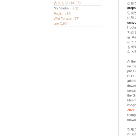
옵션 실전 거래
(3)
선행 
dropo
My Shelter
(309)
입되었
English
(32)
대체 
Wild Forager
(77)
convo
tale
(197)
Hoch
자연 
은 주
리소스
실제로
의 지
At th
on the
pass 
ELEC
adapti
downs
cente
the G
Meanw
image
2021
,
recogn
netwo
현재 
어 처