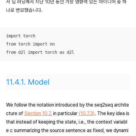
서 딥 러닝에서 지난 10년 동안 가장 영향력 있는 아이디어 중 하
나로 변모했습니다.
import torch

from torch import nn

from d2l import torch as d2l
11.4.1.
Model
We follow the notation introduced by the seq2seq archite
cture of
Section 10.7
, in particular
(10.7.3)
. The key idea is
that instead of keeping the state, i.e., the context variabl
e
c
summarizing the source sentence as fixed, we dynami