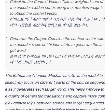
Calculate the Context Vector: Take a weighted sum of
the encoder hidden states using the attention weights
to obtain the context vector.
컨텍스트 벡터 계산: 어텐션 가중치를 사용하여 인코더 은닉 상
태의 가중합을 계산하여 컨텍스트 벡터를 얻습니다.
Generate the Output: Combine the context vector with
the decoder's current hidden state to generate the tar
get word.
출력 생성: 컨텍스트 벡터를 디코더의 현재 은닉 상태와 결합하
여 타겟 단어를 생성합니다.
The Bahdanau Attention Mechanism allows the model to
selectively focus on different parts of the source sequenc
e as it generates each target word. This helps improve th
e quality of generated translations and capture more com
plex relationships between source and target sequences.
It has been a fundamental building block in many state-of