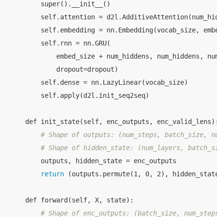
        super().__init__()

        self.attention = d2l.AdditiveAttention(num_hid
        self.embedding = nn.Embedding(vocab_size, embe
        self.rnn = nn.GRU(

            embed_size + num_hiddens, num_hiddens, num
            dropout=dropout)

        self.dense = nn.LazyLinear(vocab_size)

        self.apply(d2l.init_seq2seq)

    def init_state(self, enc_outputs, enc_valid_lens):
# Shape of outputs: (num_steps, batch_size, n
# Shape of hidden_state: (num_layers, batch_s
        outputs, hidden_state = enc_outputs

return
 (outputs.permute(1, 0, 2), hidden_state
    def forward(self, X, state):

# Shape of enc_outputs: (batch_size, num_step