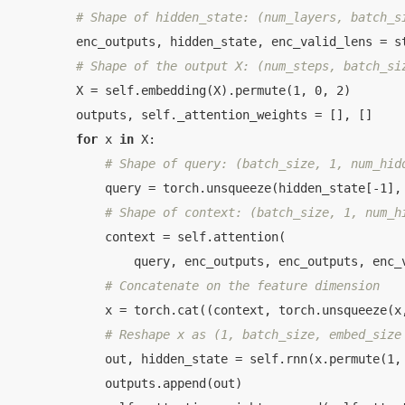
# Shape of hidden_state: (num_layers, batch_s
        enc_outputs, hidden_state, enc_valid_lens = st
# Shape of the output X: (num_steps, batch_si
        X = self.embedding(X).permute(1, 0, 2)

        outputs, self._attention_weights = [], []

for
 x 
in
 X:

# Shape of query: (batch_size, 1, num_hid
            query = torch.unsqueeze(hidden_state[-1], 
# Shape of context: (batch_size, 1, num_h
            context = self.attention(

                query, enc_outputs, enc_outputs, enc_v
# Concatenate on the feature dimension
            x = torch.cat((context, torch.unsqueeze(x,
# Reshape x as (1, batch_size, embed_size
            out, hidden_state = self.rnn(x.permute(1, 
            outputs.append(out)
