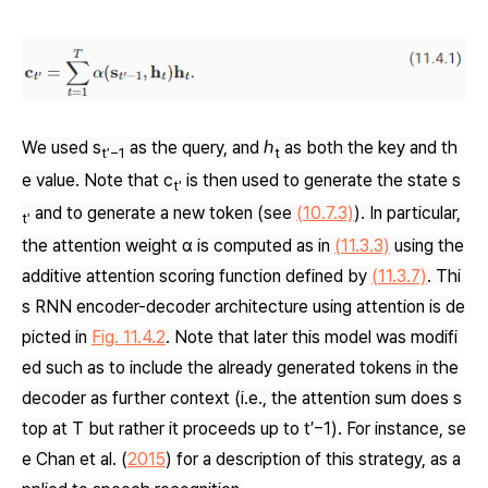
We used
s
as the query, and
ℎ
as both the key and th
t′−1
t
e value. Note that
c
is then used to generate the state
s
t′
and to generate a new token (see
(10.7.3)
). In particular,
t′
the attention weight
α
is computed as in
(11.3.3)
using the
additive attention scoring function defined by
(11.3.7)
. Thi
s RNN encoder-decoder architecture using attention is de
picted in
Fig. 11.4.2
. Note that later this model was modifi
ed such as to include the already generated tokens in the
decoder as further context (i.e., the attention sum does s
top at
T
but rather it proceeds up to
t′−1
). For instance, se
e
Chan
et al.
(
2015
)
for a description of this strategy, as a