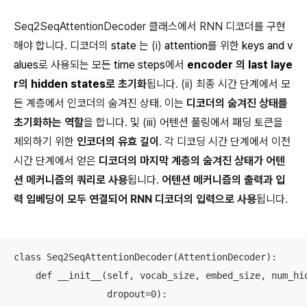
Seq2SeqAttentionDecoder 클래스에서 RNN 디코더를 구현
해야 합니다. 디코더의
state
는 (i)
attention
를 위한
keys and v
alues
로 사용되는 모든
time steps
에서
encoder
의
last laye
r
의
hidden states
로 초기화
됩니다. (ii) 최종 시간 단계에서 모
든 계층에서 인코더의 숨겨진 상태. 이는
디코더의 숨겨진 상태를
초기화하는 역할
을 합니다. 및 (iii) 어텐션 풀링에서 패딩 토큰을
제외하기 위한
인코더의 유효 길이
. 각 디코딩 시간 단계에서 이전
시간 단계에서 얻은
디코더의 마지막 계층의 숨겨진 상태가 어텐
션 메커니즘의 쿼리로 사용
됩니다.
어텐션 메커니즘의 출력과 입
력 임베딩이 모두 연결되어 RNN 디코더의 입력으로 사용
됩니다.
class Seq2SeqAttentionDecoder(AttentionDecoder):

    def __init__(self, vocab_size, embed_size, num_hid
                 dropout=0):
