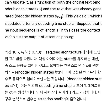
cally update it, as a function of both the original text (enc
oder hidden states
ℎ
) and the text that was already gene
t
rated (decoder hidden states
s
). This yields
c
, which i
t
′−1
t′
s updated after any decoding time step
c′
. Suppose that t
he input sequence is of length
T
. In this case the context
variable is the output of attention pooling:
섹션 10.7, 특히 (10.7.3)의
seq2seq architecture
에 의해 도입
된 표기법을 따릅니다. 핵심 아이디어는
state
를 유지하는 대신,
즉 소스 문장을 고정된 것으로 요약하는 컨텍스트 변수 c를 원본
텍스트(e
ncoder hidden states
ℎt)와 이미 생성된 텍스트의 함
수로 동적으로 업데이트한다는 것입니다. (
decoder hidden stat
es
st'-1). 이는 임의의
decoding time step
c' 후에 업데이트되
는 ct'를 생성합니다. 입력 시퀀스의 길이가 T라고 가정합니다. 이
경우 컨텍스트 변수는
attention pooling
의 출력입니다.