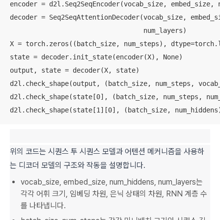
encoder = d2l.Seq2SeqEncoder(vocab_size, embed_size, n
decoder = Seq2SeqAttentionDecoder(vocab_size, embed_si
                                  num_layers)

X = torch.zeros((batch_size, num_steps), dtype=torch.l
state = decoder.init_state(encoder(X), None)

output, state = decoder(X, state)

d2l.check_shape(output, (batch_size, num_steps, vocab_
d2l.check_shape(state[0], (batch_size, num_steps, num_
d2l.check_shape(state[1][0], (batch_size, num_hiddens
위의 코드는 시퀀스 투 시퀀스 모델과 어텐션 메커니즘을 사용하
는 디코더 모델의 구조와 작동을 설명합니다.
vocab_size, embed_size, num_hiddens, num_layers는
각각 어휘 크기, 임베딩 차원, 은닉 상태의 차원, RNN 계층 수
를 나타냅니다.