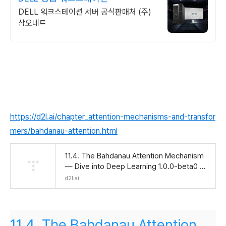
DELL 워크스테이션 서버 공식판매처 (주)
삼오네트
https://d2l.ai/chapter_attention-mechanisms-and-transfor
mers/bahdanau-attention.html
11.4. The Bahdanau Attention Mechanism
— Dive into Deep Learning 1.0.0-beta0 do
cumentation
d2l.ai
11.4.
The Bahdanau Attention