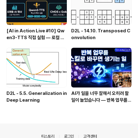
[AI in Action Live #10] Qw
D2L - 14.10. Transposed C
en3-TTS 직접 실험 — 로컬 설
onvolution
치 실패 후 API로 전환한 이야기
D2L - 5.5. Generalization in
AI가 일을 너무 잘해서 오히려 할
Deep Learning
일이 늘었습니다 — 반복 업무를
스킬로 자동화한 이야기
의안내
티스토리
로그인
고객센터