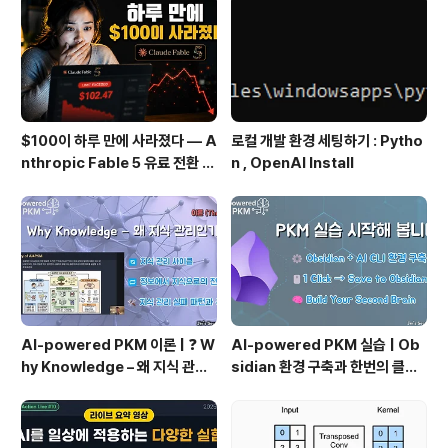
순위는 크게 달라졌다. 스웨덴이 15.3%로 1위를 차지했
고, 터키는 10.3%로 10위에 순..
$100이 하루 만에 사라졌다 — A
로컬 개발 환경 세팅하기 : Pytho
nthropic Fable 5 유료 전환 사
n , OpenAI Install
용기
AI-powered PKM 이론 | ❓ W
AI-powered PKM 실습 | Ob
hy Knowledge – 왜 지식 관리
sidian 환경 구축과 한번의 클릭
인가?, 🔄 지식 관리 사이클, 🔁 정
으로 웹 정보를 로컬에 저장하기
보에서 지식으로의 전환, 🛠️ 지식
(Web Clipper)
관리 실패 패턴과 극복