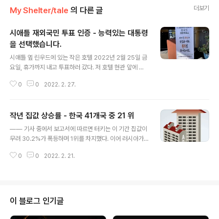
더보기
My Shelter/tale
의 다른 글
시애틀 재외국민 투표 인증 - 능력있는 대통령
을 선택했습니다.
글 내용
시애틀 옆 린우드에 있는 작은 호텔 2022년 2월 25일 금
요일, 휴가까지 내고 투표하러 갔다. 저 호텔 현관 앞에 있
는 안내판을 읽고 있는데 오느 할머니가 다가 와서 무슨 얘
0
0
2022. 2. 27.
기를 했다.. “여러번 접었다가 펴서 반 접어서 넣어야 한
다……. 인터넷에 다 나와 있다……… 컴퓨터로 하기 때문에
오류가 많이 나서…… 여러번 접었다가 펴서 반 접어야 한
작년 집값 상승률 - 한국 41개국 중 21 위
다…..” 무슨 말인지 잘 못알아 들었다… 그냥 느낌으로는
글 내용
이재명 찍을것 같은 사람 잡고 무효표 만들려고 하시는 것
—— 기사 중에서 보고서에 따르면 터키는 이 기간 집값이
같은….. 그냥 그런 느낌이 들었다…. 그래도 겉으로는 “예?
무려 30.2%가 폭등하며 1위를 차지했다. 이어 러시아가
그래요? 잘 알겠습니다…” 라고 좋게 말하고 들어갔다. 발
21.1%로 뒤를 이었고, 미국(17,7%) 스웨덴(17.2%) 호주
열체크하고 투표소로 들어가서 잘 기표하고… 절반을 접지
0
0
2022. 2. 21.
(16.8%), 에스토니아(16.1%) 덴마크(15.7%) 등이 모두
않고 반대편에 겹치지 않고 1번 이재명 이름이 보일 정도로
15% 이상 급등했다. 이밖에 캐나다(13.8%) 독일(10.9%)
아래로 접고…..
영국(10.7%) 등도 두 자릿수 상승률을 기록했다. 한국은
이 기간 8.6%의 상승률을 보이며 21위에 랭크됐다. 주요
선진국 가운데에선 프랑스(6.2%) 일본(5.6%) 스페인(3.
이 블로그 인기글
3%) 등이 상대적으로 낮았고, 중국도 4.5%로 비교적 선
방했다. 물가상승률 등을 반영한 실질가격상승률을 보면