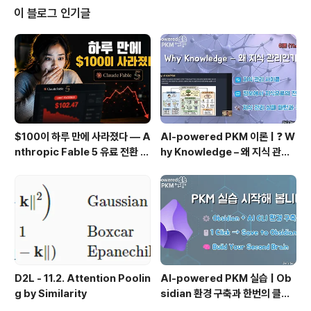
ovie를 열고 그 때 찍었던 비디오들을 선택한 다음에 매직
이 블로그 인기글
무비 를 선택했다. 최근 순서대로 정렬 하는 바람에 일일이
매뉴얼로 다시 역순으로 배치했다. 그건 다음 나온 결과
는.... 개인적으로 보기에 만족했다. 이거 편집 하려면 최소
한 하루 온 종일 작업해야 하는데 그냥 순..
$100이 하루 만에 사라졌다 — A
AI-powered PKM 이론 | ❓ W
nthropic Fable 5 유료 전환 사
hy Knowledge – 왜 지식 관리
용기
인가?, 🔄 지식 관리 사이클, 🔁 정
보에서 지식으로의 전환, 🛠️ 지식
관리 실패 패턴과 극복
D2L - 11.2. Attention Poolin
AI-powered PKM 실습 | Ob
g by Similarity
sidian 환경 구축과 한번의 클릭
으로 웹 정보를 로컬에 저장하기