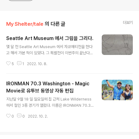
더보기
My Shelter/tale
의 다른 글
Seattle Art Museum 에서 그림을 그리다.
글 내용
몇 달 전 Seattle Art Museum 에서 자코메티전을 한다
고 해서 가본 적이 있었다. 그 특별전이 이번주의 끝난다고
해서 마지막으로 한번 더 가서 감상했다. 다 보고 나오는데
5
1
2022. 10. 8.
이젤과 그림 그리는 도구들을 놓 고 방문객들이 자유롭게
그림을 그릴 수 있는 기회를 주는 이벤트가 열렸다. 나도 앉
아서 한번 그려 봤다. 집에서 그림 연습 하던 것과는 또 다
IRONMAN 70.3 Washington - Magic
른 재미가 있었다. 이런 이벤트가 있으면 빠지지 않고 해 봐
야지... :) https://youtu.be/h9oyHnX6t68
Movie로 유투브 동영상 자동 편집
글 내용
지난달 9월 18 일 일요일에 집 근처 Lake Wilderness
에서 철인 3종 경기가 열렸다. 이름은 IRONMAN 70.3
Washington이다. 구경하면서 찍은 비디오 클럽들이 있
0
0
2022. 10. 2.
는데 딱히 유투브 영상 만드느라고 시간 들이기 아깝고 귀
찮아서 방치해 두고 있었는데... 얼마 전 봤던 iMovie의 M
agic Movie기능이 생각 났다. 일찍 잠에서 깨서 (나이 들
수록 아침 잠이 없어진다.) 뒤척거리다가 iPad를 켰다. IM