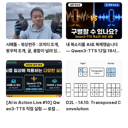
(Web Clipper)
시애틀 - 워싱턴주 : 코끼리 조개,
내 목소리를 AI로 복제했습니다
왕우럭 조개, 굴, 홍합이 널려 있는
— Qwen3-TTS 12일·18시간
집 근처 해변.
실전 기록
[AI in Action Live #10] Qw
D2L - 14.10. Transposed C
en3-TTS 직접 실험 — 로컬 설
onvolution
치 실패 후 API로 전환한 이야기