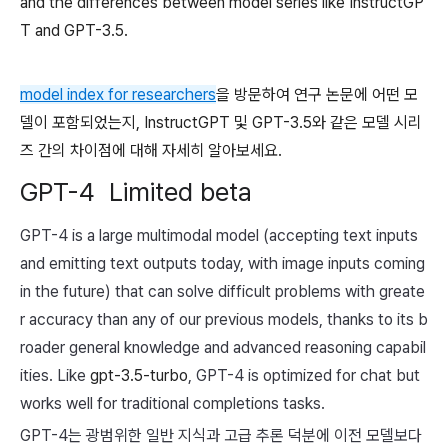
and the differences between model series like InstructGP
T and GPT-3.5.
model index for researchers
을 방문하여 연구 논문에 어떤 모
델이 포함되었는지, InstructGPT 및 GPT-3.5와 같은 모델 시리
즈 간의 차이점에 대해 자세히 알아보세요.
GPT-4
Limited beta
GPT-4 is a large multimodal model (accepting text inputs
and emitting text outputs today, with image inputs coming
in the future) that can solve difficult problems with greate
r accuracy than any of our previous models, thanks to its b
roader general knowledge and advanced reasoning capabil
ities. Like
gpt-3.5-turbo
, GPT-4 is optimized for chat but
works well for traditional completions tasks.
GPT-4는 광범위한 일반 지식과 고급 추론 덕분에 이전 모델보다