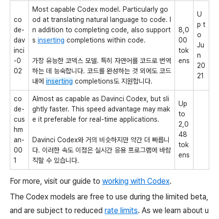
Most capable Codex model. Particularly go
U
co
od at translating natural language to code. I
p t
de-
n addition to completing code, also support
8,0
o
dav
s
inserting
completions within code.
00
Ju
inci
tok
n
-0
가장 유능한 코덱스 모델. 특히 자연어를 코드로 번역
ens
20
02
하는 데 능숙합니다. 코드를 완성하는 것 외에도 코드
21
내에
inserting
completions도 지원합니다.
co
Almost as capable as Davinci Codex, but sli
Up
de-
ghtly faster. This speed advantage may mak
to
cus
e it preferable for real-time applications.
2,0
hm
48
an-
Davinci Codex와 거의 비슷하지만 약간 더 빠릅니
tok
00
다. 이러한 속도 이점은 실시간 응용 프로그램에 바람
ens
1
직할 수 있습니다.
For more, visit our guide to
working with Codex
.
The Codex models are free to use during the limited beta,
and are subject to reduced
rate limits
. As we learn about u