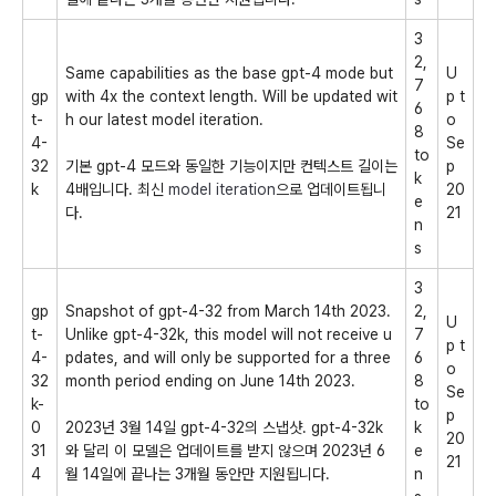
3
2,
Same capabilities as the base
gpt-4
mode but
U
7
gp
with 4x the context length. Will be updated wit
p t
6
t-
h our latest model iteration.
o
8
4-
Se
to
32
기본 gpt-4 모드와 동일한 기능이지만 컨텍스트 길이는
p
k
k
4배입니다. 최신
model iteration
으로 업데이트됩니
20
e
다.
21
n
s
3
gp
Snapshot of
gpt-4-32
from March 14th 2023.
2,
U
t-
Unlike
gpt-4-32k, this model will not receive u
7
p t
4-
pdates, and will only be supported for a three
6
o
32
month period ending on June 14th 2023.
8
Se
k-
to
p
0
2023년 3월 14일 gpt-4-32의 스냅샷. gpt-4-32k
k
20
31
와 달리 이 모델은 업데이트를 받지 않으며 2023년 6
e
21
4
월 14일에 끝나는 3개월 동안만 지원됩니다.
n