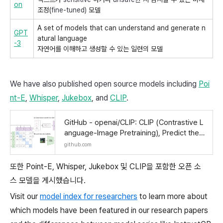
on
조정(
fine-tuned)
모델
A set of models that can understand and generate n
GPT
atural language
-3
자연어를 이해하고 생성할 수 있는 일련의 모델
We have also published open source models including
Poi
nt-E
,
Whisper
,
Jukebox
, and
CLIP
.
GitHub - openai/CLIP: CLIP (Contrastive L
anguage-Image Pretraining), Predict the
most relevant text snippet given an imag
github.com
e
또한 Point-E, Whisper, Jukebox 및 CLIP을 포함한 오픈 소
스 모델을 게시했습니다.
Visit our
model index for researchers
to learn more about
which models have been featured in our research papers