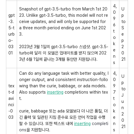
4,
Snapshot of
gpt-3.5-turbo
from March 1st 20
U
0
gpt
23. Unlike
gpt-3.5-turbo, this model will not re
p
9
-3.
ceive updates, and will only be supported for
to
6
5-t
a three month period ending on June 1st 202
S
t
urb
3.
e
o
o-
p
k
03
2023년 3월 1일의 gpt-3.5-turbo 스냅샷. gpt-3.5-
2
e
01
turbo와 달리 이 모델은 업데이트를 받지 않으며 202
0
n
3년 6월 1일에 끝나는 3개월 동안만 지원됩니다.
21
s
Can do any language task with better quality, l
4,
U
onger output, and consistent instruction-follo
0
p
tex
wing than the curie, babbage, or ada models.
9
to
t-d
Also supports
inserting
completions within tex
7
J
avi
t.
t
u
nci
o
n
-0
curie, babbage 또는 ada 모델보다 더 나은 품질, 더
k
2
03
긴 출력 및 일관된 지침 준수로 모든 언어 작업을 수행
e
0
할 수 있습니다. 또한 텍스트 내에
inserting
completi
n
21
ons
을 지원합니다.
s