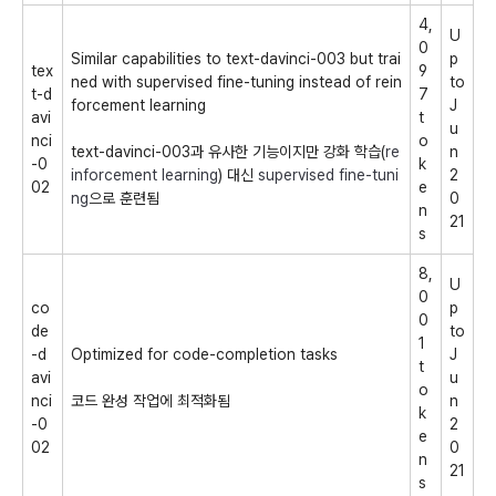
4,
U
0
Similar capabilities to
text-davinci-003
but trai
p
tex
9
ned with supervised fine-tuning instead of rein
to
t-d
7
forcement learning
J
avi
t
u
nci
o
text-davinci-003과 유사한 기능이지만 강화 학습(
re
n
-0
k
inforcement learning
) 대신
supervised fine-tuni
2
02
e
ng
으로 훈련됨
0
n
21
s
8,
U
0
co
p
0
de
to
1
-d
Optimized for code-completion tasks
J
t
avi
u
o
nci
코드 완성 작업에 최적화됨
n
k
-0
2
e
02
0
n
21
s