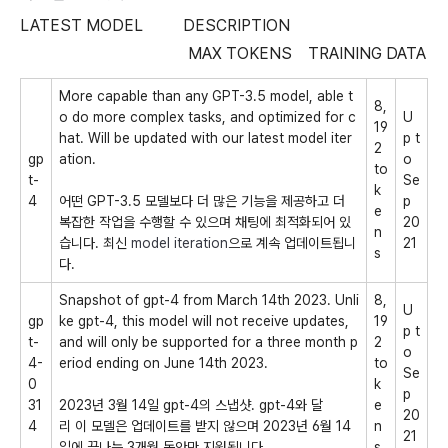
LATEST MODEL DESCRIPTION
MAX TOKENS TRAINING DATA
More capable than any GPT-3.5 model, able t
8,
o do more complex tasks, and optimized for c
U
19
hat. Will be updated with our latest model iter
p t
2
gp
ation.
o
to
t-
Se
k
4
어떤 GPT-3.5 모델보다 더 많은 기능을 제공하고 더
p
e
복잡한 작업을 수행할 수 있으며 채팅에 최적화되어 있
20
n
습니다. 최신
model iteration
으로 계속 업데이트됩니
21
s
다.
Snapshot of
gpt-4
from March 14th 2023. Unli
8,
U
gp
ke
gpt-4, this model will not receive updates,
19
p t
t-
and will only be supported for a three month p
2
o
4-
eriod ending on June 14th 2023.
to
Se
0
k
p
31
2023년 3월 14일 gpt-4의 스냅샷. gpt-4와 달
e
20
4
리 이 모델은 업데이트를 받지 않으며 2023년 6월 14
n
21
일에 끝나는 3개월 동안만 지원됩니다.
s