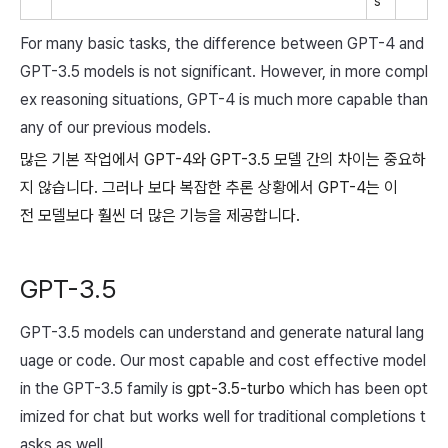
s
For many basic tasks, the difference between GPT-4 and
GPT-3.5 models is not significant. However, in more compl
ex reasoning situations, GPT-4 is much more capable than
any of our previous models.
많은 기본 작업에서 GPT-4와 GPT-3.5 모델 간의 차이는 중요하
지 않습니다. 그러나 보다 복잡한 추론 상황에서 GPT-4는 이
전 모델보다 훨씬 더 많은 기능을 제공합니다.
GPT-3.5
GPT-3.5 models can understand and generate natural lang
uage or code. Our most capable and cost effective model
in the GPT-3.5 family is
gpt-3.5-turbo
which has been opt
imized for chat but works well for traditional completions t
asks as well.