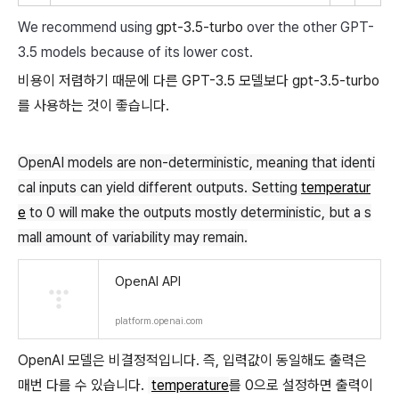
We recommend using
gpt-3.5-turbo
over the other GPT-
3.5 models because of its lower cost.
비용이 저렴하기 때문에 다른 GPT-3.5 모델보다 gpt-3.5-turbo
를 사용하는 것이 좋습니다.
OpenAI models are non-deterministic, meaning that identi
cal inputs can yield different outputs. Setting
temperatur
e
to 0 will make the outputs mostly deterministic, but a s
mall amount of variability may remain.
OpenAI API
platform.openai.com
OpenAI 모델은 비결정적입니다. 즉, 입력값이 동일해도 출력은
매번 다를 수 있습니다.
temperature
를 0으로 설정하면 출력이