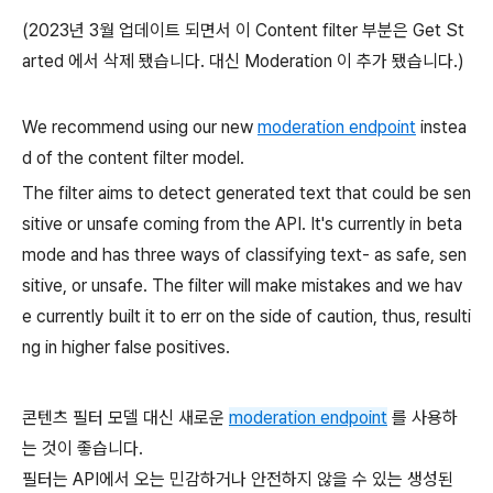
(2023년 3월 업데이트 되면서 이 Content filter 부분은 Get St
arted 에서 삭제 됐습니다. 대신 Moderation 이 추가 됐습니다.)
We recommend using our new
moderation endpoint
instea
d of the content filter model.
The filter aims to detect generated text that could be sen
sitive or unsafe coming from the API. It's currently in beta
mode and has three ways of classifying text- as
safe,
sen
sitive, or
unsafe. The filter will make mistakes and we hav
e currently built it to err on the side of caution, thus, resulti
ng in higher false positives.
콘텐츠 필터 모델 대신 새로운
moderation endpoint
를 사용하
는 것이 좋습니다.
필터는 API에서 오는 민감하거나 안전하지 않을 수 있는 생성된