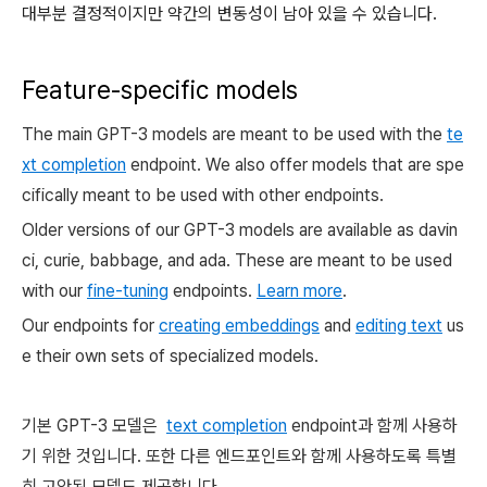
대부분 결정적이지만 약간의 변동성이 남아 있을 수 있습니다.
Feature-specific models
The main GPT-3 models are meant to be used with the
te
xt completion
endpoint. We also offer models that are spe
cifically meant to be used with other endpoints.
Older versions of our GPT-3 models are available as
davin
ci,
curie,
babbage, and
ada. These are meant to be used
with our
fine-tuning
endpoints.
Learn more
.
Our endpoints for
creating embeddings
and
editing text
us
e their own sets of specialized models.
기본 GPT-3 모델은
text completion
endpoint과 함께 사용하
기 위한 것입니다. 또한 다른 엔드포인트와 함께 사용하도록 특별
히 고안된 모델도 제공합니다.