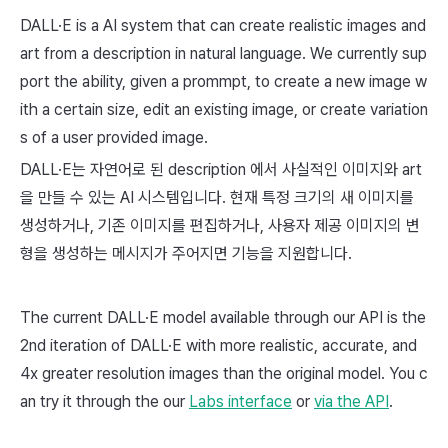
DALL·E is a AI system that can create realistic images and
art from a description in natural language. We currently sup
port the ability, given a prommpt, to create a new image w
ith a certain size, edit an existing image, or create variation
s of a user provided image.
DALL·E는 자연어로 된
description
에서 사실적인 이미지와
art
을 만들 수 있는 AI 시스템입니다. 현재 특정 크기의 새 이미지를
생성하거나, 기존 이미지를 편집하거나, 사용자 제공 이미지의 변
형을 생성하는 메시지가 주어지면 기능을 지원합니다.
The current DALL·E model available through our API is the
2nd iteration of DALL·E with more realistic, accurate, and
4x greater resolution images than the original model. You c
an try it through the our
Labs interface
or
via the API
.