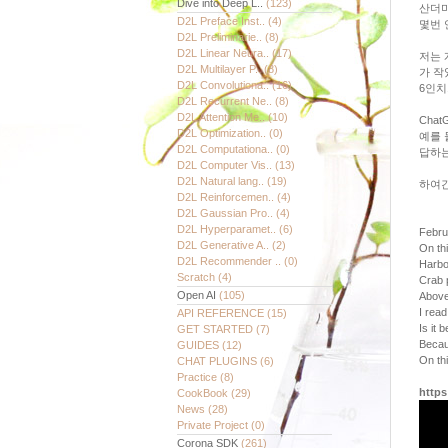
Dive into Deep L..
(123)
산더미
D2L Preface Inst..
(4)
몇번 
D2L Preliminarie..
(8)
D2L Linear Neura..
(17)
저는 
D2L Multilayer P..
(8)
가 작
D2L Convolutiona..
(16)
6인치
D2L Recurrent Ne..
(8)
D2L Attention Me..
(10)
Cha
D2L Optimization..
(0)
예를 
D2L Computationa..
(0)
답하는 
D2L Computer Vis..
(13)
D2L Natural lang..
(19)
하여간
D2L Reinforcemen..
(4)
D2L Gaussian Pro..
(4)
D2L Hyperparamet..
(6)
Febru
D2L Generative A..
(2)
On th
D2L Recommender ..
(0)
Harbo
Scratch
(4)
Crab 
Open AI
(105)
Above
I read
API REFERENCE
(15)
Is it 
GET STARTED
(7)
Becau
GUIDES
(12)
On thi
CHAT PLUGINS
(6)
Practice
(8)
http
CookBook
(29)
News
(28)
Private Project
(0)
Corona SDK
(261)