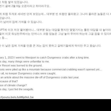
 처럼 쌓여 있었습니다.
연기 끝에 2월 6일 오픈이라고 하더라구요.
게 트랩 두개로 세네번 던져 보았는데... 대부분 빈 트랩만 올라왔고 그나마 올라온 놈들은 다
았습니다.
가 넘어야 집에 가져올 수 있습니다.
tGPT에 이것 저것 물어봤더니... 대부분 맞는 대답을 했지만 몇몇가지는 틀린 대답을 내 놓더라
들어 이곳 워싱턴주에서는 던저니스 크랩 암놈은 그냥 놓아 주어야 하는데 그걸 잡을 수 있다
등....
 이 날은 집에 가져올 만큼 큰 게는 잡지 못하고 갈매기들에게 먹이만 주고 왔습니다.
ary 1, 2023 I went to Westport to catch Dungeness crabs after a long time.
is day, many things were unfamiliar to me.
r Resort was burned to the ground.
pots were piled up like a mountain because commercial crabbing wasn't opened yet...
 all, no keeper Dungeness crabs were caught.
 an article about the massive die-off of Dungeness crabs last year.
because of that?
se of climate change?
s day, I just fed the seagulls.
s://youtu.be/oJuM6p0oL1w