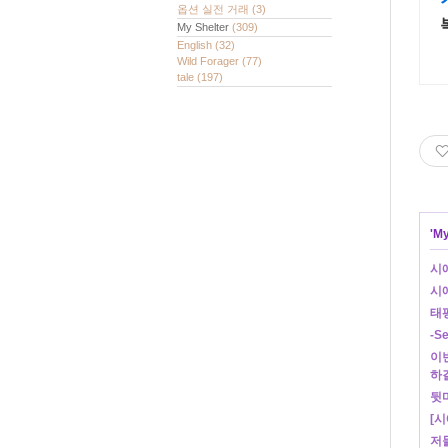
옵션 실전 거래
(3)
My Shelter
(309)
English
(32)
Wild Forager
(77)
tale
(197)
'
My
시
시
태
-S
이번
하
뒷
[시
저들