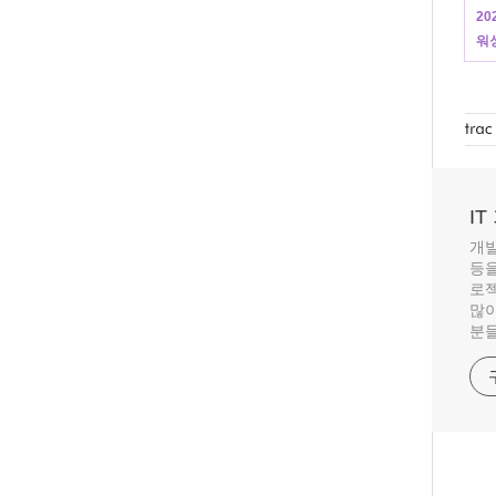
20
워싱
I
개발
등을
로젝
많이
분들