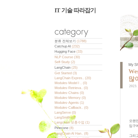
IT 기술 따라잡기
분류 전체보기
(1788)
Catchup AI
(232)
Hugging Face
(33)
NLP Course
(30)
Self-Study
(2)
My Sh
LangChain
(25)
We
Get Started
(3)
많
LangChain Expres..
(20)
Modules-Model I ..
(0)
2023. 
Modules-Retrieva..
(0)
Modules-Chains
(0)
Modules-Memory
(0)
Modules-Agents
(1)
Modules-Callback..
(0)
LangServe
(0)
LangSmith
(0)
오랜만
Langchain 보충수업
(1)
입구에
Pinecone
(8)
LangChain AI Han..
(8)
그리고