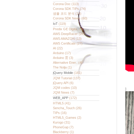
Corona Doc
(113)
Corona SDK TIPs
(74)
샘플 코드 분석
(14)
Corona SDK News
(60)
IoT
(119)
Predix GE Digita..
(4)
AWS DeepRacer
(28)
AWS AMAZON
(13)
AWS Certificate
(27)
AI
(22)
Arduino
(17)
Arduino 雲
(3)
Alternative Ener..
(4)
The Nolja
(1)
jQuery Mobile
(161)
JQM Tutorial
(137)
jQuery API
(6)
JQM codes
(10)
]
JQM News
(7)
WEB_APP
(172)
HTML5
(41)
Sencha_Touch
(26)
TIPs
(16)
HTML5_Games
(2)
Kurogo
(31)
PhoneGap
(7)
Blackberry
(1)