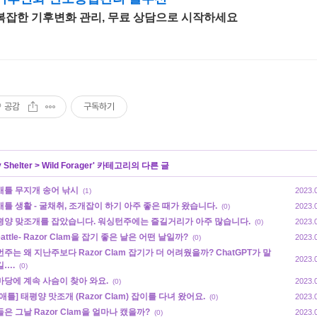
복잡한 기후변화 관리, 무료 상담으로 시작하세요
공감
구독하기
 Shelter
>
Wild Forager
' 카테고리의 다른 글
애틀 무지개 송어 낚시
2023.
(1)
애틀 생활 - 굴채취, 조개잡이 하기 아주 좋은 때가 왔습니다.
2023.
(0)
평양 맞조개를 잡았습니다. 워싱턴주에는 즐길거리가 아주 많습니다.
2023.
(0)
eattle- Razor Clam을 잡기 좋은 날은 어떤 날일까?
2023.
(0)
주는 왜 지난주보다 Razor Clam 잡기가 더 어려웠을까? ChatGPT가 말
2023.
길….
(0)
마당에 계속 사슴이 찾아 와요.
2023.
(0)
애틀] 태평양 맛조개 (Razor Clam) 잡이를 다녀 왔어요.
2023.
(0)
은 그날 Razor Clam을 얼마나 캤을까?
2023.
(0)