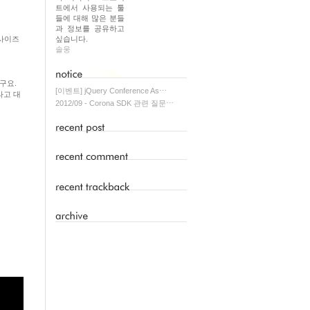
트에서 사용되는 툴
들에 대해 많은 분들
과 정보를 공유하고
 사이즈
싶습니다.
솔웅
구요.
[이벤트] jQuery Conference As⋯
라고 대
2012/09 - Corona SDK 관련 질문⋯