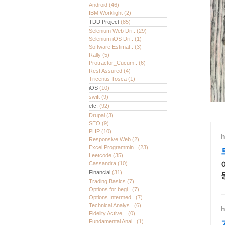
Android
(46)
IBM Worklight
(2)
TDD Project
(85)
Selenium Web Dri..
(29)
Selenium iOS Dri..
(1)
Software Estimat..
(3)
Rally
(5)
Protractor_Cucum..
(6)
Rest Assured
(4)
Tricentis Tosca
(1)
iOS
(10)
swift
(9)
etc.
(92)
Drupal
(3)
SEO
(9)
PHP
(10)
h
Responsive Web
(2)
Excel Programmin..
(23)
Leetcode
(35)
Cassandra
(10)
Financial
(31)
Trading Basics
(7)
Options for begi..
(7)
Options Intermed..
(7)
Technical Analys..
(6)
h
Fidelity Active ..
(0)
Fundamental Anal..
(1)