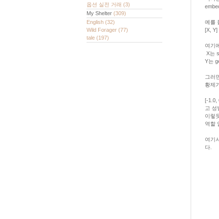
옵션 실전 거래
(3)
embed
My Shelter
(309)
English
(32)
예를 
Wild Forager
(77)
[X, Y]
tale
(197)
여기에
X는 s
Y는 g
그러면
황제가
[-1
고 성
이렇듯
역할 
여기서는
다.