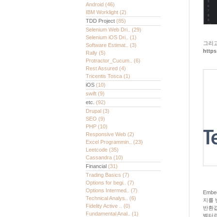
Android
(46)
IBM Worklight
(2)
TDD Project
(85)
Selenium Web Dri..
(29)
Selenium iOS Dri..
(1)
그리고
Software Estimat..
(3)
https
Rally
(5)
Protractor_Cucum..
(6)
Rest Assured
(4)
Tricentis Tosca
(1)
iOS
(10)
swift
(9)
etc.
(92)
Drupal
(3)
SEO
(9)
PHP
(10)
Responsive Web
(2)
Excel Programmin..
(23)
Leetcode
(35)
Cassandra
(10)
Financial
(31)
Trading Basics
(7)
Options for begi..
(7)
Options Intermed..
(7)
Emb
Technical Analys..
(6)
지를 
Fidelity Active ..
(0)
반환값
Fundamental Anal..
(1)
벡터란 