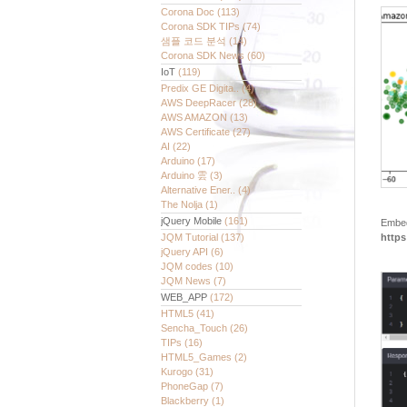
Corona Doc
(113)
Corona SDK TIPs
(74)
샘플 코드 분석
(14)
Corona SDK News
(60)
IoT
(119)
Predix GE Digita..
(4)
AWS DeepRacer
(28)
AWS AMAZON
(13)
AWS Certificate
(27)
AI
(22)
Arduino
(17)
Arduino 雲
(3)
Alternative Ener..
(4)
The Nolja
(1)
jQuery Mobile
(161)
Emb
JQM Tutorial
(137)
https
jQuery API
(6)
JQM codes
(10)
JQM News
(7)
WEB_APP
(172)
HTML5
(41)
Sencha_Touch
(26)
TIPs
(16)
HTML5_Games
(2)
Kurogo
(31)
PhoneGap
(7)
Blackberry
(1)