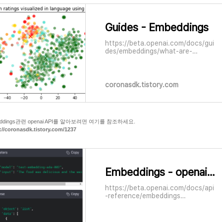
Guides - Embeddings
https://beta.openai.com/docs/gui
des/embeddings/what-are-
embeddings OpenAI API An API for
accessing new AI models
developed by OpenAI
beta.openai.com Embeddings
coronasdk.tistory.com
What are embeddings? OpenAI’s
text embeddings measure the
relatedness of text strings.
Embeddi
eddings관련 openai API를 알아보려면 여기를 참조하세요.
://coronasdk.tistory.com/1237
Embeddings - openai.Embedding.create()
https://beta.openai.com/docs/api
-reference/embeddings
Embeddings Get a vector
representation of a given input
that can be easily consumed by