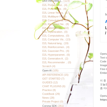
Dive into Deep L..
(123)
D2L Preface Inst..
(4)
D2L Preliminarie..
(8)
D2L Linear Neura..
(17)
h
D2L Multilayer P..
(8)
D2L Convolutiona..
(16)
D2L Recurrent Ne..
(8)
D2L Attention Me..
(10)
D2L Optimization..
(0)
D2L Computationa..
(0)
D2L Computer Vis..
(13)
D2L Natural lang..
(19)
D2L Reinforcemen..
(4)
D2L Gaussian Pro..
(4)
Ope
D2L Hyperparamet..
(6)
Text 
D2L Generative A..
(2)
Code 
D2L Recommender ..
(0)
Image
Scratch
(4)
Fine-
Open AI
(105)
Embe
API REFERENCE
(15)
GET STARTED
(7)
이 중
GUIDES
(12)
오늘은
CHAT PLUGINS
(6)
좀 어
Practice
(8)
CookBook
(29)
Ope
News
(28)
https
Private Project
(0)
Corona SDK
(261)