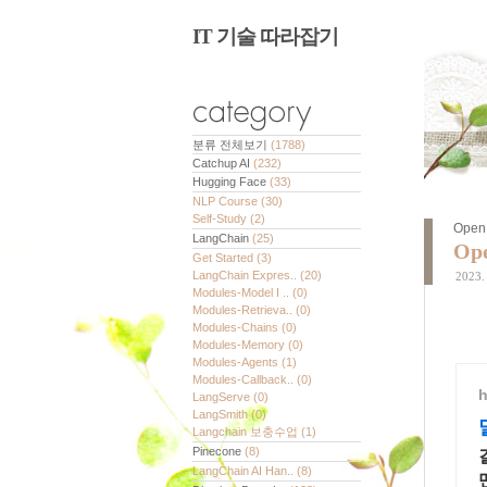
IT 기술 따라잡기
분류 전체보기
(1788)
Catchup AI
(232)
Hugging Face
(33)
NLP Course
(30)
Self-Study
(2)
Open 
LangChain
(25)
Ope
Get Started
(3)
LangChain Expres..
(20)
2023. 
Modules-Model I ..
(0)
Modules-Retrieva..
(0)
Modules-Chains
(0)
Modules-Memory
(0)
Modules-Agents
(1)
Modules-Callback..
(0)
h
LangServe
(0)
LangSmith
(0)
Langchain 보충수업
(1)
Pinecone
(8)
LangChain AI Han..
(8)