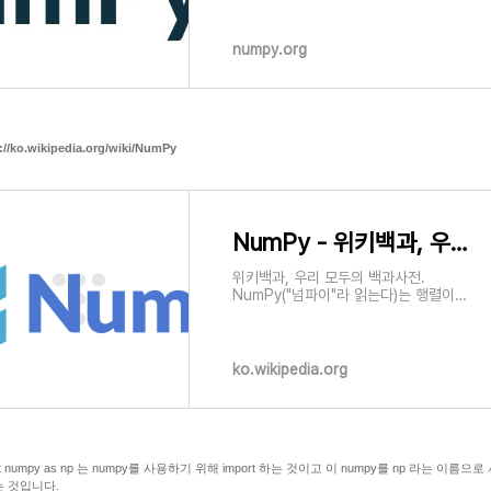
broadcasting concepts are the
de-facto standards of array
computing today. Numerical
numpy.org
computing tools NumPy offers
comprehensive mathematical
functions, random number g
://ko.wikipedia.org/wiki/NumPy
NumPy - 위키백과, 우리 모두의 백과사전
위키백과, 우리 모두의 백과사전.
NumPy("넘파이"라 읽는다)는 행렬이나
일반적으로 대규모 다차원 배열을 쉽게
처리할 수 있도록 지원하는 파이썬의 라
이브러리이다. NumPy는 데이터 구조 외
에도
ko.wikipedia.org
rt numpy as np 는 numpy를 사용하기 위해 import 하는 것이고 이 numpy를 np 라는 이름으
 것입니다.