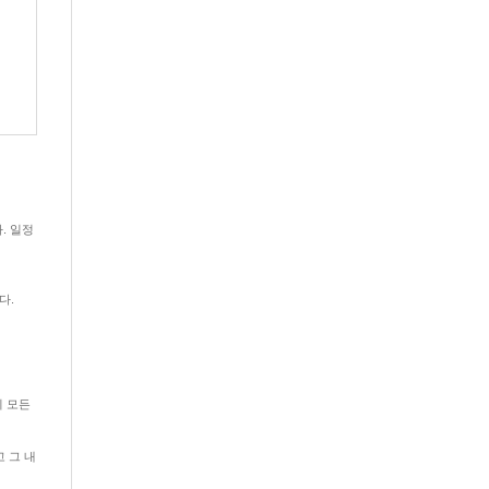
. 일정
다.
이 모든
 그 내