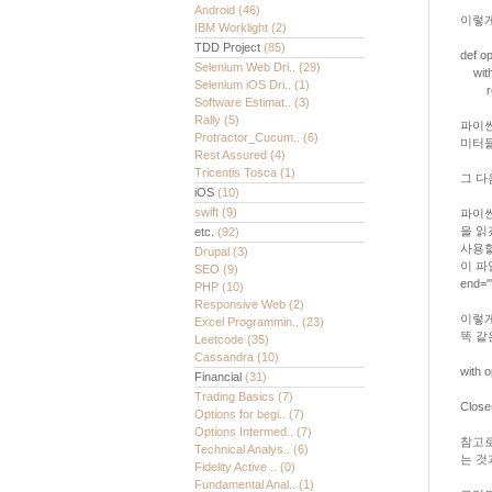
Android
(46)
이렇게
IBM Worklight
(2)
TDD Project
(85)
def op
Selenium Web Dri..
(29)
with o
Selenium iOS Dri..
(1)
retur
Software Estimat..
(3)
Rally
(5)
파이썬
Protractor_Cucum..
(6)
미터들
Rest Assured
(4)
Tricentis Tosca
(1)
그 다
iOS
(10)
swift
(9)
파이썬
을 읽
etc.
(92)
사용할
Drupal
(3)
이 파
SEO
(9)
end="
PHP
(10)
Responsive Web
(2)
이렇게
Excel Programmin..
(23)
똑 같
Leetcode
(35)
Cassandra
(10)
with o
Financial
(31)
Trading Basics
(7)
Clos
Options for begi..
(7)
Options Intermed..
(7)
참고로
Technical Analys..
(6)
는 것
Fidelity Active ..
(0)
Fundamental Anal..
(1)