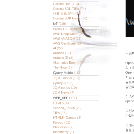
Corona Doc
(113)
Corona SDK TIPs
(74)
샘플 코드 분석
(14)
Corona SDK News
(60)
IoT
(119)
Predix GE Digita..
(4)
AWS DeepRacer
(28)
AWS AMAZON
(13)
AWS Certificate
(27)
AI
(22)
Arduino
(17)
두번째
Arduino 雲
(3)
Alternative Ener..
(4)
Ope
The Nolja
(1)
의 비
Open
jQuery Mobile
(161)
지난 
JQM Tutorial
(137)
유료이
jQuery API
(6)
당연히
JQM codes
(10)
JQM News
(7)
이 A
WEB_APP
(172)
opena
HTML5
(41)
Sencha_Touch
(26)
그런데
TIPs
(16)
파일에
HTML5_Games
(2)
Kurogo
(31)
그래서
PhoneGap
(7)
용을 
Blackberry
(1)