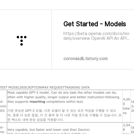
Get Started - Models
https://beta.openai.com/docs/mo
dels/overview OpenAI API An API
for accessing new AI models
developed by OpenAI
beta.openai.com Models
Overview The OpenAI API is
coronasdk.tistory.com
powered by a family of models
with different capabilities and
price points. You can also custom