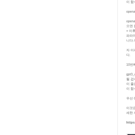
이 함
openai
ope
으면 
= 이
파라미
니다.
자 이
다.
10번
gpt
될 겁
이 줄
이 함수
우선 C
이것은 
세한 
https