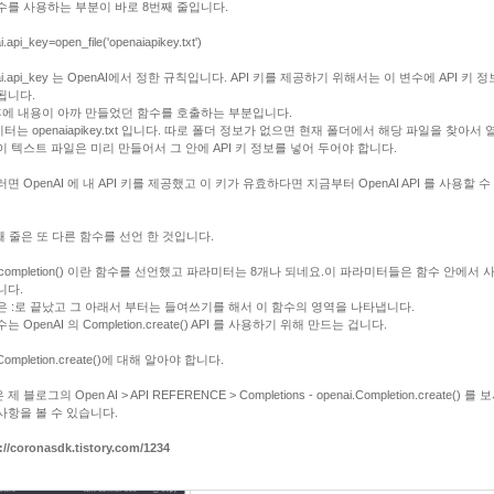
수를 사용하는 부분이 바로 8번째 줄입니다.
.api_key=open_file('openaiapikey.txt')
nai.api_key 는 OpenAI에서 정한 규칙입니다. API 키를 제공하기 위해서는 이 변수에 API 키 
됩니다.
후에 내용이 아까 만들었던 함수를 호출하는 부분입니다.
터는 openaiapikey.txt 입니다. 따로 폴더 정보가 없으면 현재 폴더에서 해당 파일을 찾아서 
이 텍스트 파일은 미리 만들어서 그 안에 API 키 정보를 넣어 두어야 합니다.
러면 OpenAI 에 내 API 키를 제공했고 이 키가 유효하다면 지금부터 OpenAI API 를 사용할 
째 줄은 또 다른 함수를 선언 한 것입니다.
3_completion() 이란 함수를 선언했고 파라미터는 8개나 되네요.
이 파라미터들은 함수 안에서 
니다.
은 :로 끝났고 그 아래서 부터는 들여쓰기를 해서 이 함수의 영역을 나타냅니다.
는 OpenAI 의 Completion.create() API 를 사용하기 위해 만드는 겁니다.
ompletion.create()에 대해 알아야 합니다.
제 블로그의 Open AI > API REFERENCE > Completions - openai.Completion.create() 를
사항을 볼 수 있습니다.
://coronasdk.tistory.com/1234