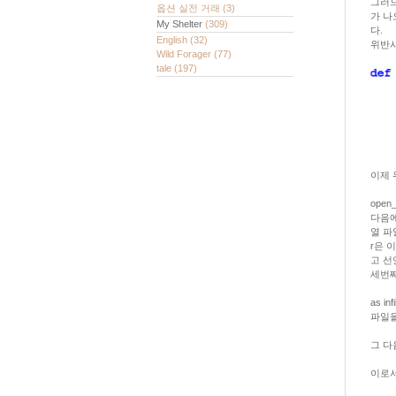
그러므
옵션 실전 거래
(3)
가 나
My Shelter
(309)
다.
English
(32)
위반시에
Wild Forager
(77)
tale
(197)
이제 
ope
다음에
열 파
r은 
고 선
세번째
as i
파일을
그 다음
이로서 