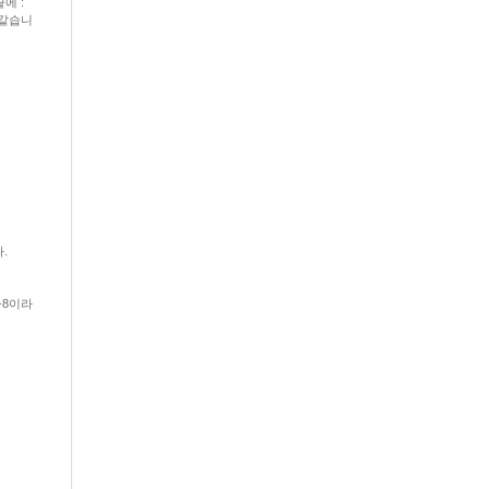
끝에 :
 같습니
.
-8이라