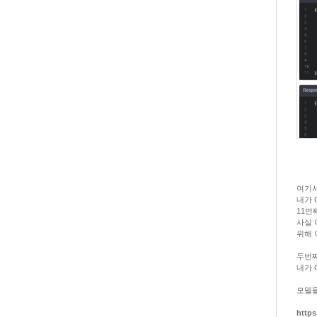
여기서
내가 
11번
사실 
위해 
두번째
내가 
모델들에
https