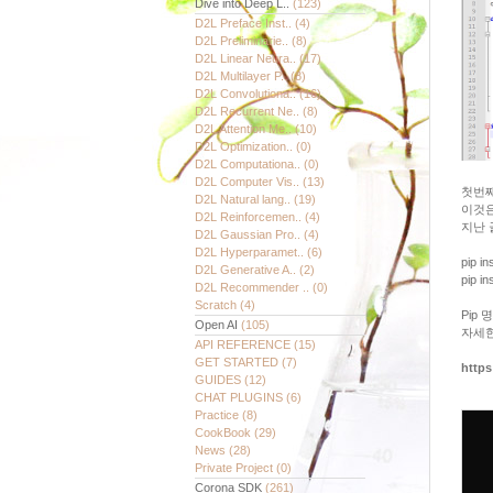
Dive into Deep L..
(123)
D2L Preface Inst..
(4)
D2L Preliminarie..
(8)
D2L Linear Neura..
(17)
D2L Multilayer P..
(8)
D2L Convolutiona..
(16)
D2L Recurrent Ne..
(8)
D2L Attention Me..
(10)
D2L Optimization..
(0)
D2L Computationa..
(0)
D2L Computer Vis..
(13)
첫번째 
D2L Natural lang..
(19)
이것은
D2L Reinforcemen..
(4)
지난 
D2L Gaussian Pro..
(4)
D2L Hyperparamet..
(6)
pip in
D2L Generative A..
(2)
pip in
D2L Recommender ..
(0)
Scratch
(4)
Pip
Open AI
(105)
자세한
API REFERENCE
(15)
GET STARTED
(7)
https
GUIDES
(12)
CHAT PLUGINS
(6)
Practice
(8)
CookBook
(29)
News
(28)
Private Project
(0)
Corona SDK
(261)