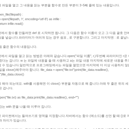
 파일을 열고 그 내용을 읽는 부분을 함수로 만든 부분이 3~5째 줄에 있는 내용입니다.
en_file(filepath) :
pen(filepath, 'r', encoding='utf-8') as infile :
n infile.read()
에서 함수를 만들려면 def 로 시작하면 됩니다. 그 다음은 함수 이름이 오고 그 다음 괄호 안
을 넣습니다.
파라미터가 여러개 있는 경우 쉼표 , 로 구분합니다. 그리고 마지막엔 : 로 끝납
음 줄은 함수의 내용입니다.
에서 파일을 열고 읽는 방법은 아래와 같습니다.
open("파일 이름", r,)
두번째 파라미터인 r은 
겠다는 겁니다. w 는 파일에 내용을 쓸 때 사용하고 a는 파일 내용 마지막에 새로운 내용을 추
 수 있습니다.
일반적으로 프로그래밍에서는 파일을 열었으면 마지막에 더 이상 사용하지 않
일을 close()해주어야 합니다.
file_data = open("file.txt")
print(file_data.readline(),
")
file_data.close()
 해야 되는데요. with를 사용해면 이 close() 부분을 자동으로 해 줍니다.
아래 두 줄은 위의 세
은 겁니다.
pen("file.txt) as file_data:
print(file_data.readline(), end="")
e()는 with 문을 나올 때 이루어 집니다.
 파이썬에서는 들여쓰기로 영역을 지정합니다.
자바에서는 함수 (메소드)를 선언 할 때 {}로
과 차이가 있습니다.