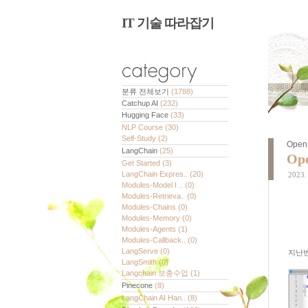
IT 기술 따라잡기
분류 전체보기
(1788)
Catchup AI
(232)
Hugging Face
(33)
NLP Course
(30)
Self-Study
(2)
Open 
LangChain
(25)
Op
Get Started
(3)
LangChain Expres..
(20)
2023. 
Modules-Model I ..
(0)
Modules-Retrieva..
(0)
Modules-Chains
(0)
Modules-Memory
(0)
Modules-Agents
(1)
Modules-Callback..
(0)
LangServe
(0)
지난번
LangSmith
(0)
Langchain 보충수업
(1)
Pinecone
(8)
LangChain AI Han..
(8)