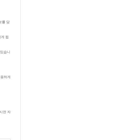
정보를 담
열게 됩
수 있습니
사용하게
 보시면 자