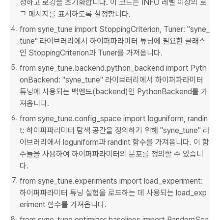
정하고 로깅을 초기화합니다. 이 코드는 INFO 레벨 이상의 로
그 메시지를 표시하도록 설정합니다.
from syne_tune import StoppingCriterion, Tuner: "syne_
tune" 라이브러리에서 하이퍼파라미터 튜닝에 필요한 클래스
인 StoppingCriterion과 Tuner를 가져옵니다.
from syne_tune.backend.python_backend import Pyth
onBackend: "syne_tune" 라이브러리에서 하이퍼파라미터
튜닝에 사용되는 백엔드(backend)인 PythonBackend를 가
져옵니다.
from syne_tune.config_space import loguniform, randin
t: 하이퍼파라미터 탐색 공간을 정의하기 위해 "syne_tune" 라
이브러리에서 loguniform과 randint 함수를 가져옵니다. 이 함
수들을 사용하여 하이퍼파라미터의 분포를 정의할 수 있습니
다.
from syne_tune.experiments import load_experiment:
하이퍼파라미터 튜닝 실험을 로드하는 데 사용되는 load_exp
eriment 함수를 가져옵니다.
from syne_tune.optimizer.baselines import RandomSea