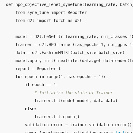
def hpo_objective_lenet_synetune(learning_rate, batch_
    from syne_tune import Reporter

    from d2l import torch as d2l

    model = d2l.LeNet(lr=learning_rate, num_classes=10
    trainer = d2l.HPOTrainer(max_epochs=1, num_gpus=1)
    data = d2l.FashionMNIST(batch_size=batch_size)

    model.apply_init([next(iter(data.get_dataloader(Tr
    report = Reporter()

for
 epoch 
in
 range(1, max_epochs + 1):

if
 epoch == 1:

# Initialize the state of Trainer
            trainer.fit(model=model, data=data)

else
:

            trainer.fit_epoch()

        validation_error = trainer.validation_error().
        report(epoch=epoch, validation_error=
float
(va