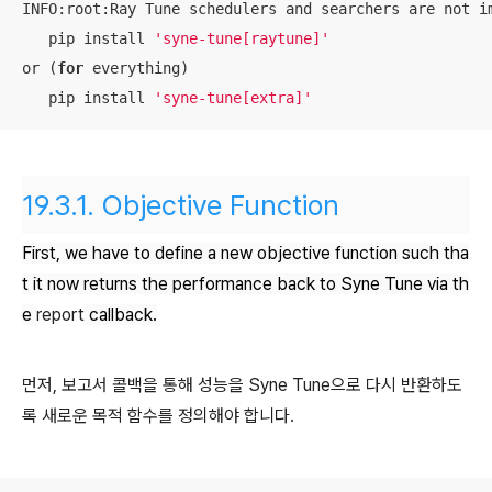
INFO:root:Ray Tune schedulers and searchers are not i
   pip install 
'syne-tune[raytune]'
or (
for
 everything)

   pip install 
'syne-tune[extra]'
19.3.1.
Objective Function
First, we have to define a new objective function such tha
t it now returns the performance back to Syne Tune via th
e
report
callback.
먼저, 보고서 콜백을 통해 성능을 Syne Tune으로 다시 반환하도
록 새로운 목적 함수를 정의해야 합니다.