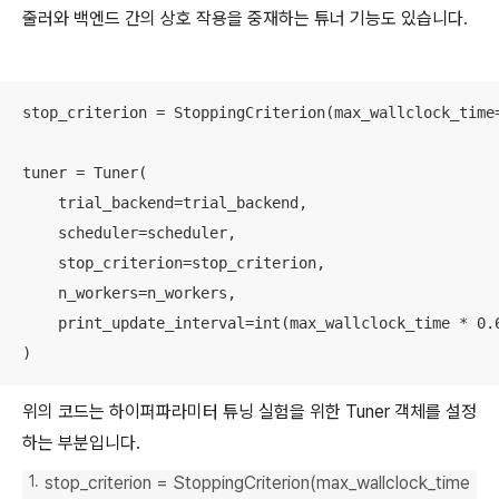
줄러와 백엔드 간의 상호 작용을 중재하는 튜너 기능도 있습니다.
stop_criterion = StoppingCriterion(max_wallclock_time=
tuner = Tuner(

    trial_backend=trial_backend,

    scheduler=scheduler,

    stop_criterion=stop_criterion,

    n_workers=n_workers,

    print_update_interval=int(max_wallclock_time * 0.6
)
위의 코드는 하이퍼파라미터 튜닝 실험을 위한 Tuner 객체를 설정
하는 부분입니다.
stop_criterion = StoppingCriterion(max_wallclock_time