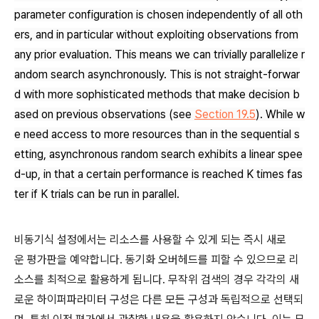
parameter configuration is chosen independently of all oth
ers, and in particular without exploiting observations from
any prior evaluation. This means we can trivially parallelize r
andom search asynchronously. This is not straight-forwar
d with more sophisticated methods that make decision b
ased on previous observations (see
Section 19.5
). While w
e need access to more resources than in the sequential s
etting, asynchronous random search exhibits a linear spee
d-up, in that a certain performance is reached
K
times fas
ter if
K
trials can be run in parallel.
비동기식 설정에서는 리소스를 사용할 수 있게 되는 즉시 새로
운 평가판을 예약합니다. 동기화 오버헤드를 피할 수 있으므로 리
소스를 최적으로 활용하게 됩니다. 무작위 검색의 경우 각각의 새
로운 하이퍼파라미터 구성은 다른 모든 구성과 독립적으로 선택되