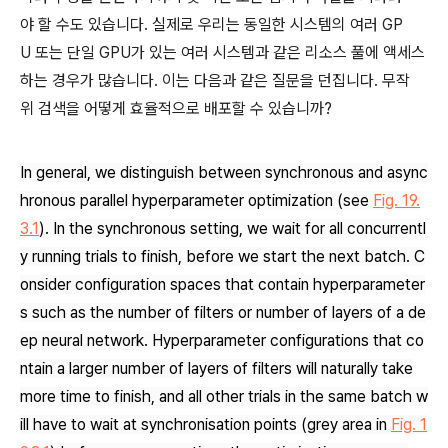
야 할 수도 있습니다. 실제로 우리는 동일한 시스템의 여러 GP
U 또는 단일 GPU가 있는 여러 시스템과 같은 리소스 풀에 액세스
하는 경우가 많습니다. 이는 다음과 같은 질문을 던집니다. 무작
위 검색을 어떻게 효율적으로 배포할 수 있습니까?
In general, we distinguish between synchronous and async
hronous parallel hyperparameter optimization (see
Fig. 19.
3.1
). In the synchronous setting, we wait for all concurrentl
y running trials to finish, before we start the next batch. C
onsider configuration spaces that contain hyperparameter
s such as the number of filters or number of layers of a de
ep neural network. Hyperparameter configurations that co
ntain a larger number of layers of filters will naturally take
more time to finish, and all other trials in the same batch w
ill have to wait at synchronisation points (grey area in
Fig. 1