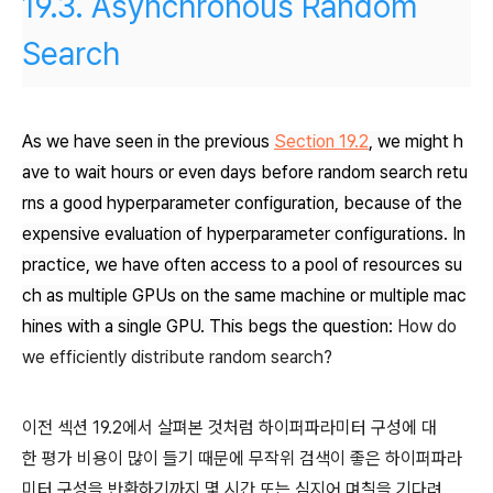
19.3.
Asynchronous Random
Search
As we have seen in the previous
Section 19.2
, we might h
ave to wait hours or even days before random search retu
rns a good hyperparameter configuration, because of the
expensive evaluation of hyperparameter configurations. In
practice, we have often access to a pool of resources su
ch as multiple GPUs on the same machine or multiple mac
hines with a single GPU. This begs the question:
How do
we efficiently distribute random search?
이전 섹션 19.2에서 살펴본 것처럼 하이퍼파라미터 구성에 대
한 평가 비용이 많이 들기 때문에 무작위 검색이 좋은 하이퍼파라
미터 구성을 반환하기까지 몇 시간 또는 심지어 며칠을 기다려