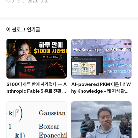
0
3
2023. 10. 8.
ere no legions of deep learning scientists devel
oping intelligent products and services at major
companies and startups. When we entered the f
ield, machine learning did not command headlin
es in daily newspapers. Our parents had no ide
이 블로그 인기글
a what machine learning ..
$100이 하루 만에 사라졌다 — A
AI-powered PKM 이론 | ❓ W
nthropic Fable 5 유료 전환 사
hy Knowledge – 왜 지식 관리
용기
인가?, 🔄 지식 관리 사이클, 🔁 정
보에서 지식으로의 전환, 🛠️ 지식
관리 실패 패턴과 극복