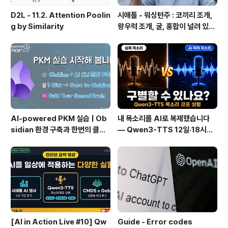
D2L - 11.2. Attention Poolin
시애틀 - 워싱턴주 : 코끼리 조개,
g by Similarity
왕우럭 조개, 굴, 홍합이 널려 있는
집 근처 해변.
AI-powered PKM 실습 | Ob
내 목소리를 AI로 복제했습니다
sidian 환경 구축과 한번의 클릭
— Qwen3-TTS 12일·18시간
으로 웹 정보를 로컬에 저장하기
실전 기록
(Web Clipper)
[AI in Action Live #10] Qw
Guide - Error codes