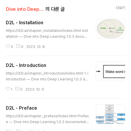
더보기
Dive into Deep Learning/D2L Preface Installation Notation Intro
의 다른 글
D2L - Installation
글 내용
https://d2l.ai/chapter_installation/index.html Inst
allation — Dive into Deep Learning 1.0.3 docum
entation d2l.ai Installation In order to get up and
0
0
2023. 10. 8.
running, we will need an environment for runnin
g Python, the Jupyter Notebook, the relevant lib
raries, and the code needed to run the book its
D2L - Introduction
elf. 시작하고 실행하려면 Python을 실행하기 위한 환경,
글 내용
Jupyter Notebook, 관련 라이브러리 및 책 자체를 실행
https://d2l.ai/chapter_introduction/index.html 1. I
하는 데 필요한 코드가 필요합니다. Installing Min..
ntroduction — Dive into Deep Learning 1.0.3 do
cumentation d2l.ai 1. Introduction Until recently,
1
0
2023. 10. 9.
nearly every computer program that you might
have interacted with during an ordinary day was
coded up as a rigid set of rules specifying preci
D2L - Preface
sely how it should behave. Say that we wanted t
글 내용
o write an application to manage an e-commerc
https://d2l.ai/chapter_preface/index.html Prefac
e platform. Afte..
e — Dive into Deep Learning 1.0.3 documentati
on d2l.ai Preface Just a few years ago, there w