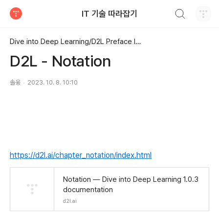
검색하기
IT 기술 따라잡기
티스토리
Dive into Deep Learning/D2L Preface Installation Notation Intro
D2L - Notation
솔웅
2023. 10. 8. 10:10
https://d2l.ai/chapter_notation/index.html
Notation — Dive into Deep Learning 1.0.3
documentation
d2l.ai