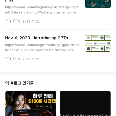
hips
글 내용
https://openai.com/blog/data-partnerships Ope
nAI Data Partnerships Working together to creat
e open-source and private datasets for AI traini
1
0
2023. 11. 22.
ng. openai.com OpenAI Data Partnerships Work
ing together to create open-source and private
datasets for AI training. Quick links Submit inter
Nov. 6, 2023 - Introducing GPTs
est November 9, 2023 We are introducing Ope
글 내용
nAI Data Partnerships, where we’ll work togeth
https://openai.com/blog/introducing-gpts Introd
er with organizations to pro..
ucing GPTs You can now create custom version
s of ChatGPT that combine instructions, extra k
1
0
2023. 11. 22.
nowledge, and any combination of skills. opena
i.com Introducing GPTs You can now create cus
tom versions of ChatGPT that combine instructi
ons, extra knowledge, and any combination of s
kills. November 6, 2023 We’re rolling out custo
이 블로그 인기글
m versions of ChatGPT that you..