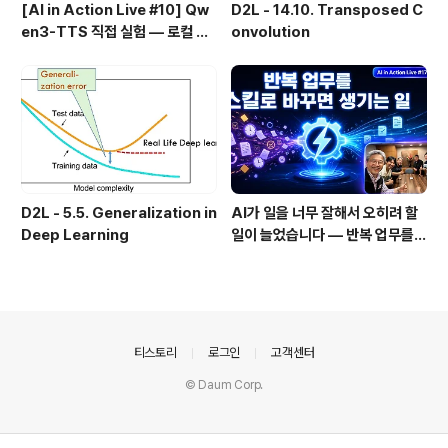
[AI in Action Live #10] Qw
D2L - 14.10. Transposed C
en3-TTS 직접 실험 — 로컬 설
onvolution
치 실패 후 API로 전환한 이야기
D2L - 5.5. Generalization in
AI가 일을 너무 잘해서 오히려 할
Deep Learning
일이 늘었습니다 — 반복 업무를
스킬로 자동화한 이야기
의안내
티스토리
로그인
고객센터
© Daum Corp.