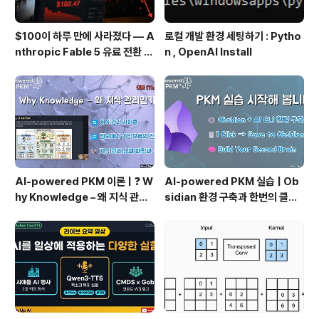
$100이 하루 만에 사라졌다 — A
로컬 개발 환경 세팅하기 : Pytho
nthropic Fable 5 유료 전환 사
n , OpenAI Install
용기
AI-powered PKM 이론 | ❓ W
AI-powered PKM 실습 | Ob
hy Knowledge – 왜 지식 관리
sidian 환경 구축과 한번의 클릭
인가?, 🔄 지식 관리 사이클, 🔁 정
으로 웹 정보를 로컬에 저장하기
보에서 지식으로의 전환, 🛠️ 지식
(Web Clipper)
관리 실패 패턴과 극복