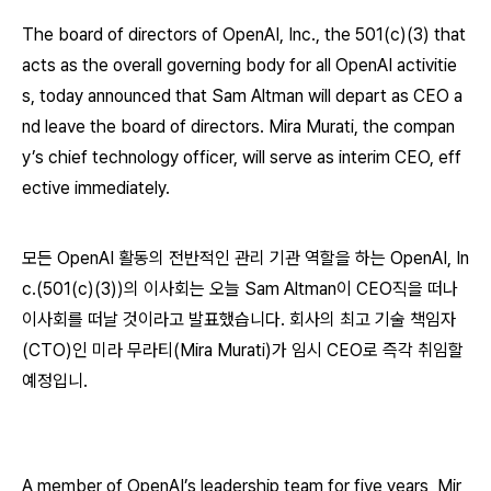
The board of directors of OpenAI, Inc., the 501(c)(3) that
acts as the overall governing body for all OpenAI activitie
s, today announced that Sam Altman will depart as CEO a
nd leave the board of directors. Mira Murati, the compan
y’s chief technology officer, will serve as interim CEO, eff
ective immediately.
모든 OpenAI 활동의 전반적인 관리 기관 역할을 하는 OpenAI, In
c.(501(c)(3))의 이사회는 오늘 Sam Altman이 CEO직을 떠나
이사회를 떠날 것이라고 발표했습니다. 회사의 최고 기술 책임자
(CTO)인 미라 무라티(Mira Murati)가 임시 CEO로 즉각 취임할
예정입니.
A member of OpenAI’s leadership team for five years, Mir