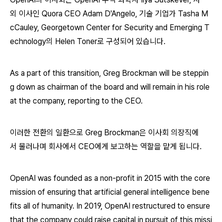
외 이사인 Quora CEO Adam D'Angelo, 기술 기업가 Tasha M
cCauley, Georgetown Center for Security and Emerging T
echnology의 Helen Toner로 구성되어 있습니다.
As a part of this transition, Greg Brockman will be steppin
g down as chairman of the board and will remain in his role
at the company, reporting to the CEO.
이러한 전환의 일환으로 Greg Brockman은 이사회 의장직에
서 물러나며 회사에서 CEO에게 보고하는 역할을 맡게 됩니다.
OpenAI was founded as a non-profit in 2015 with the core
mission of ensuring that artificial general intelligence bene
fits all of humanity. In 2019, OpenAI restructured to ensure
that the company could raise capital in pursuit of this missi