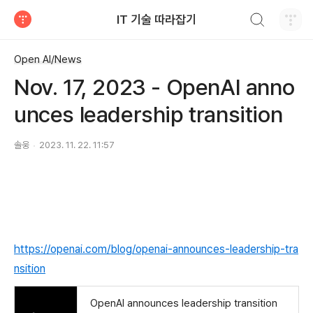
검색하기
IT 기술 따라잡기
티스토리
Open AI/News
Nov. 17, 2023 - OpenAI anno
unces leadership transition
솔웅
2023. 11. 22. 11:57
https://openai.com/blog/openai-announces-leadership-tra
nsition
OpenAI announces leadership transition