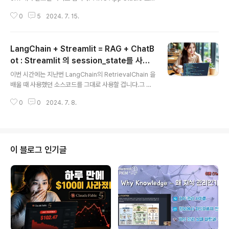
프트 만으로 앱을 만들어 준다고 합니다. 사용자가 프롬프
0
5
2024. 7. 15.
트로 요구조건을 주면 App Studio 가 Plan 을 제시하고
Plan 이 맘에 들면 그냥 OK 만 누르면 된다고 합니다. 서
비스를 아직 써 보지 않아서 실제 광고만큼 유용하게 사용
LangChain + Streamlit = RAG + ChatB
할 수 있는지는 아직 모르겠지만... AI 어플리케이션이 단
순 task 중심이 아닌 하나의 임무를 완료 할 때까지 사용자
ot : Streamlit 의 session_state를 사용
글 내용
와 AI 간 커뮤니케이션을 통해 일을 하는 Workflow 쪽으
해 RAG에 대화 기능을 구현합니다
이번 시간에는 지난번 LangChain의 RetrievalChain 을
로 요즘 트렌드가 바뀌는 것 같습니다. 이 서비스 이외에도
배울 때 사용했던 소스코드를 그대로 사용할 겁니다.그 소
다른 AI 관련된 AWS 서비스가 이 Summit 에서 소개 됐
스코드에 Streamlit 의 Session 관련 기능들을 사용해서
습니다. https://yo..
0
0
2024. 7. 8.
ChatBot 기능을 구현해 봅니다.주요 스트림릿 툴들은 st.
session_state(), st.session_message 그리고 st.s
ession_input 등입니다.이 각 툴들은 어떤 역할을 하고
또 어떻게 사용해야 되는지 알아봅니다. 지난 시간에 배웠
던 랭체인의 create_history_aware_retriever 도 챗
이 블로그 인기글
봇 기능을 구현하기 위해 지원되는 기능입니다. 둘 다 사용
자의 질문과 인공지능의 대답을 저장해 두고 다음 질문 할
때 그 history와 함께 새로운 질문을 인공지능에 보내서
인공지능..