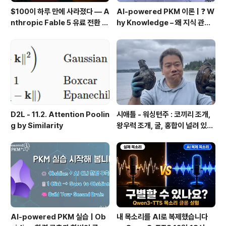
$100이 하루 만에 사라졌다 — A
AI-powered PKM 이론 | ❓ W
nthropic Fable 5 유료 전환 사
hy Knowledge – 왜 지식 관리
용기
인가?, 🔄 지식 관리 사이클, 🔁 정
보에서 지식으로의 전환, 🛠️ 지식
관리 실패 패턴과 극복
D2L - 11.2. Attention Poolin
시애틀 - 워싱턴주 : 코끼리 조개,
g by Similarity
왕우럭 조개, 굴, 홍합이 널려 있는
집 근처 해변.
AI-powered PKM 실습 | Ob
내 목소리를 AI로 복제했습니다