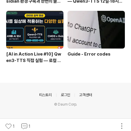
sidian 환경 구축과 한번의 클릭
— Qwen3-TTS 12일·18시간
으로 웹 정보를 로컬에 저장하기
실전 기록
(Web Clipper)
[AI in Action Live #10] Qw
Guide - Error codes
en3-TTS 직접 실험 — 로컬 설
치 실패 후 API로 전환한 이야기
의안내
티스토리
로그인
고객센터
© Daum Corp.
1
1