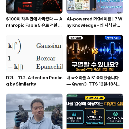
$100이 하루 만에 사라졌다 — A
AI-powered PKM 이론 | ❓ W
nthropic Fable 5 유료 전환 사
hy Knowledge – 왜 지식 관리
용기
인가?, 🔄 지식 관리 사이클, 🔁 정
보에서 지식으로의 전환, 🛠️ 지식
관리 실패 패턴과 극복
D2L - 11.2. Attention Poolin
내 목소리를 AI로 복제했습니다
g by Similarity
— Qwen3-TTS 12일·18시간
실전 기록