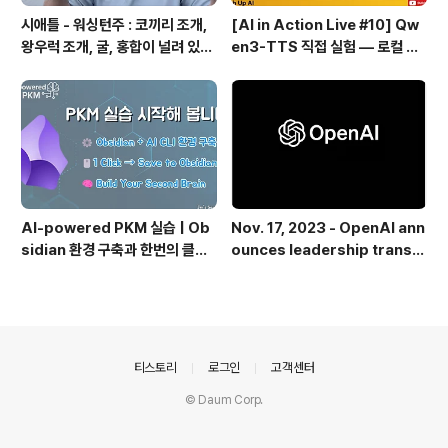
시애틀 - 워싱턴주 : 코끼리 조개,
[AI in Action Live #10] Qw
왕우럭 조개, 굴, 홍합이 널려 있는
en3-TTS 직접 실험 — 로컬 설
집 근처 해변.
치 실패 후 API로 전환한 이야기
AI-powered PKM 실습 | Ob
Nov. 17, 2023 - OpenAI ann
sidian 환경 구축과 한번의 클릭
ounces leadership transiti
으로 웹 정보를 로컬에 저장하기
on
(Web Clipper)
의안내
티스토리
로그인
고객센터
© Daum Corp.