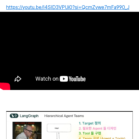
https://youtu.be/I4SID3VPUi0?si=QcmZvwe7mFa990_J