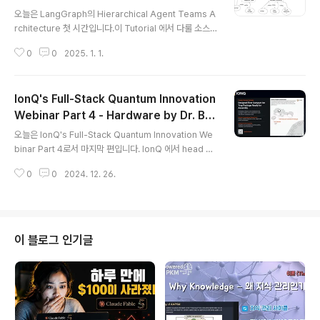
글 내용
요.
오늘은 LangGraph의 Hierarchical Agent Teams A
rchitecture 첫 시간입니다.이 Tutorial 에서 다룰 소스
코드의 전체 그림을 살펴 봅니다.그리고 지금까지 공부한
0
0
2025. 1. 1.
것을 토대로 Agent Architecture를 구성하기 위한 절차
들에 대해서도 정리 합니다.오늘 디자인한 것을 토대로 다
음 시간 부터는 코딩에 들어갑니다. 코딩을 시작하기 전 어
IonQ's Full-Stack Quantum Innovation
떤 것들을 어떻게 설계해야 하는지 잘 배워 봅시다. http
s://youtu.be/J5zl376A9qo?si=bTHY5JEkOCXV
Webinar Part 4 - Hardware by Dr. Bjo
글 내용
M5XF
rn Flatt
오늘은 IonQ's Full-Stack Quantum Innovation We
binar Part 4로서 마지막 편입니다. IonQ 에서 head of
Emerging Technologies 로 있는 Dr. Bjorn Flatt 이
0
0
2024. 12. 26.
Hardware 관련한 내용을 발표 합니다. Qubitekk인수
를 통한 양자 네트워킹 강화, 양자 QPU와 이온 트랩을연
결하는 모듈형 아키텍쳐 (Modular Architecture)에 대
해 알려 줍니다.그리고 소형진공패키지 (Compact Vacu
um Package) 를 통해 양자 시스템의 크기, 무게, 전력 소
이 블로그 인기글
비를 대폭 줄이고 실온에서 작동할 수 있는 기술을 구현하
여 운영 비용 절감과 대규보 생산 가능성을 실현하고 있는
내용을 밝힙니다. IonQ의 세가지 핵심 기술 전략은 ..