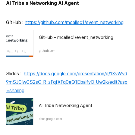
AI Tribe's Networking AI Agent
GitHub :
https://github.com/mcallec1/event_networking
GitHub - mcallec1/event_networking
github.com
Slides :
https://docs.google.com/presentation/d/1XvWvd
9mSJCiwCS2sC_R_zFqfXFq0eQ1EbalfyO_Uw2k/edit?usp
=sharing
AI Tribe Networking Agent
docs.google.com