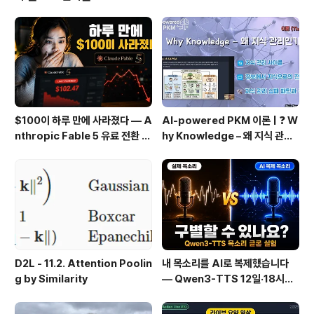
다. 미래의 구직은 사람이 하지 않을 겁니다. 내가 특정 Ta
sk 에 경쟁력 있는 AI Agent를 만들고 그 Agent를 취직
시키면 앉아서 돈을 버는 시대가 올겁니다. 이번 비디..
$100이 하루 만에 사라졌다 — A
AI-powered PKM 이론 | ❓ W
nthropic Fable 5 유료 전환 사
hy Knowledge – 왜 지식 관리
용기
인가?, 🔄 지식 관리 사이클, 🔁 정
보에서 지식으로의 전환, 🛠️ 지식
관리 실패 패턴과 극복
D2L - 11.2. Attention Poolin
내 목소리를 AI로 복제했습니다
g by Similarity
— Qwen3-TTS 12일·18시간
실전 기록