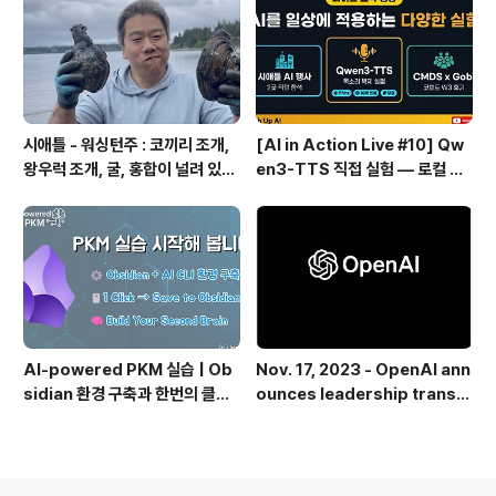
시애틀 - 워싱턴주 : 코끼리 조개,
[AI in Action Live #10] Qw
왕우럭 조개, 굴, 홍합이 널려 있는
en3-TTS 직접 실험 — 로컬 설
집 근처 해변.
치 실패 후 API로 전환한 이야기
AI-powered PKM 실습 | Ob
Nov. 17, 2023 - OpenAI ann
sidian 환경 구축과 한번의 클릭
ounces leadership transiti
으로 웹 정보를 로컬에 저장하기
on
(Web Clipper)