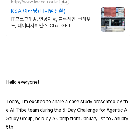
http://www.ksaedu.or.kr
광고
KSA 이러닝(디지털전환)
IT프로그래밍, 인공지능, 블록체인, 클라우
드, 데이터사이언스, Chat GPT
Hello everyone!
Today, I’m excited to share a case study presented by th
e AI Tribe team during the 5-Day Challenge for Agentic AI
Study Group, held by AICamp from January 1st to January
5th.