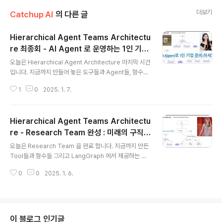
더보기
Catchup AI
의 다른 글
Hierarchical Agent Teams Architectu
re 최종회 - AI Agent 로 운영하는 1인 기업
글 내용
의 가능성을 확인하세요.
오늘은 Hierarchical Agent Architecture 마지막 시간
입니다. 지금까지 만들어 놓은 도구들과 Agent들, 함수들
그리고 LangGraph 에서 제공하는 모듈들로 레고 블럭
1
0
2025. 1. 7.
처럼 조립해서 만듭니다. 먼저 Document Team 을 만들
고 지난 시간에 만들었던 Researching Team 과 합쳐서
더 큰 Supervisor Architecture 를 손쉽게 만듭니
Hierarchical Agent Teams Architectu
다. 전문성을 갖춘 Agent Team 을 많이 만들어 놓으면
각 프로젝트의 목적에 맞게 적당한 Agent Team 들을 Im
re - Research Team 완성 : 미래의 구직은
글 내용
port 해서 프로젝트를 수행하도록 할 수도 있습니다. 1인
내가 만든 AI Agent로 할 겁니다.
오늘은 Research Team 을 완료 합니다. 지금까지 만든
기업도 가능하시만 제 생각에는 현재 기업을 구성하고 있
Tool들과 함수들 그리고 LangGraph 에서 제공하는 모
는 각 팀에서 일하는 사람들을 Support 하는 역할이 더 먼
듈들을 사용해서 레고 블럭처럼 간단하게 Agent들을 만
저 진행될 거라고 ..
0
0
2025. 1. 6.
들고 Supervisor Architecture 로 구성된 Team 을 만
들 수 있습니다. Sub Supervisor Architecture 도 하
나의 완성된 Supervisor Architecture 입니다.그렇기
때문에 이 Sub Supervisor Architecture 인 Resear
ch Team 도 독립적으로 User 를 응대 할 수 있습니
이 블로그 인기글