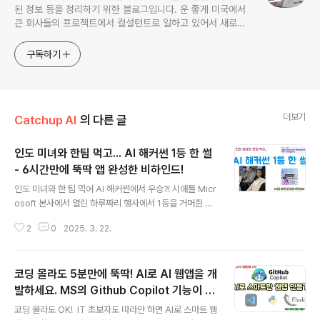
된 정보 등을 정리하기 위한 블로그입니다. 운 좋게 미국에서
큰 회사들의 프로젝트에서 컬설턴트로 일하고 있어서 새로운
기술들을 접할 기회가 많이 있습니다. 미국의 IT 프로젝트에서
사용되는 툴들에 대해 많은 분들과 정보를 공유하고 싶습니다.
구독하기
더보기
Catchup AI
의 다른 글
인도 미녀와 한팀 먹고... AI 해커썬 1등 한 썰
- 6시간만에 뚝딱 앱 완성한 비하인드!
글 내용
인도 미녀와 한 팀 먹어 AI 해커썬에서 우승?! 시애틀 Micr
osoft 본사에서 열린 하루짜리 행사에서 1등을 거머쥔 비
하인드 스토리를 공개합니다. OSS4AI가 주최하는 이 행
2
0
2025. 3. 22.
사에 저는 세 번째 도전 만에 드디어 1등을 차지했는데
요, 우승의 열쇠가 정말 ‘인도 미녀’ 팀원 덕분이었을까
요? (농담 반 진담 반!) 이번 팀은 단순히 코드만 잘 짠 게 아
코딩 몰라도 5분만에 뚝딱! AI로 AI 웹앱을 개
니라, 짧은 시간 안에 팀워크를 극대화해서 훌륭한 결과
를 만들어낸 것이 가장 큰 승리 비결이었습니다. 이 영상에
발하세요. MS의 Github Copilot 기능이 ㄷ
글 내용
서는: 시애틀의 다양한 AI 커뮤니티와 작은 해커썬의 장점
ㄷ.. 게다가 모두 무료..
코딩 몰라도 OK! IT 초보자도 따라만 하면 AI로 스마트 웹
하루 안에 ‘아이디어 → 개발 → 발표’까지 마무리하는 진