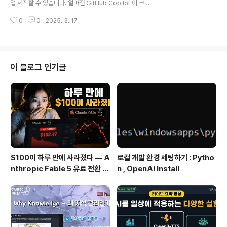
앱 제작할 수 있습니다. 얼마전 GitHub Copilot 이 크게
행 방식 만화를 만들려다 갑자기 ‘코미디 오디오’ 앱으로 아
업데이트 됐습니다.시애틀에 살면서 AI 관련 세미나에 많
이디어가 급변한 과정 낯선 사람들과 급조된 팀이 어떻게 1
0
0
2025. 3. 17.
이 참석하는데 마이크로소프트에서 적극적으로 홍보하는
등에 도달했는..
모습을 많이 봅니다. 그래서 한번 사용해 봤습니다.코딩을
하나도 몰라도 따라할 수 있도록 비디오로도 만들어 봤습
니다. IT 쪽 관련 경험은 없지만 직접 웹사이트를 개발하고
싶으셨던 분들...더군다나 웹 사이트 안에서 AI 를 사용해서
이 블로그 인기글
서비스를 하고 싶으셨던 분들... 잠깐 따라만 하세요. 쉽게
만드실 수 있습니다. 오늘은 첫 시간으로 아래 내용들을 다
뤘습니다. 1. 필요한 Tool들(VS Code, GitHub Copilot
Chat)을 설치합니다. 2. GitHu..
$100이 하루 만에 사라졌다 — A
로컬 개발 환경 세팅하기 : Pytho
nthropic Fable 5 유료 전환 사
n , OpenAI Install
용기