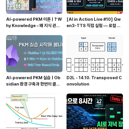
AI-powered PKM 이론 | ❓ W
[AI in Action Live #10] Qw
hy Knowledge – 왜 지식 관리
en3-TTS 직접 실험 — 로컬 설
인가?, 🔄 지식 관리 사이클, 🔁 정
치 실패 후 API로 전환한 이야기
보에서 지식으로의 전환, 🛠️ 지식
관리 실패 패턴과 극복
AI-powered PKM 실습 | Ob
D2L - 14.10. Transposed C
sidian 환경 구축과 한번의 클릭
onvolution
으로 웹 정보를 로컬에 저장하기
(Web Clipper)