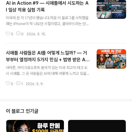
AI in Action #9 — 시애틀에서 시도하는 A
I 일상 적용 실험 기록
글 내용
미국에 온 지 17년이 됐습니다.처음 이 블로그를 시작했을
때는 iPhone이 막 나오던 시절이었고, 클라우드라는 단어
가 낯설던 때였습니다. 그 이후로 스마트폰 혁명, 소셜 미디
0
0
2026. 5. 15.
어, 빅데이터, 딥러닝… 수많은 기술의 파도가 지나갔는데,
지금 제가 느끼는 건 그 어떤 때보다도 변화의 속도가 빠르
다는 겁니다.그 중심에 있는 AI. 그냥 쓰는 것을 넘어서, 직
시애틀 사람들은 AI를 어떻게 느낄까? — 거
접 만들고 실험하고 기록하기 시작했습니다. 매주 일요일
AI in Action 라이브 방송을 진행하고 있고, 이번 9회 방
부부터 열정까지 5가지 민심 + 법명 받은 AI
글 내용
송 요약 영상을 유튜브에 올렸습니다. 이 글에서는 영상에
스님
아마존, 마이크로소프트 본사가 있는 미국 최고의 테크 도
담긴 주요 실험들과 그 과정에서 배운 것들을 공유합니다.1.
시 시애틀. 그 곳 사람들은 AI에 대해 어떻게 느끼고 있을까
영상 자체가 실험이다 — 완전 자동화 영상 제작 파이프라
요?당연히 다들 열정적으로 쓸 것 같지만, 막상 물어보니
인이번 AI in Action #9 요약 영상은 처음부터 끝까..
0
1
2026. 5. 9.
전혀 그렇지 않았습니다.미국 시애틀 지역 신문 Axios Se
attle이 독자들에게 직접 AI 사용 경험을 물었고, 그 답변
들을 바탕으로 영상을 만들었습니다.시애틀 AI 민심 5가지
❌ 1. 거부하는 사람 — "AI는 생각만 해도 소름 끼쳐요"환
경 활동가 Niamh는 AI를 완전히 끊었습니다. 이유는 두
이 블로그 인기글
가지입니다. AI 데이터센터가 환경에 미치는 영향, 그리고
자녀들의 일자리를 빼앗는다는 우려. 그녀에게 AI는 단순
한 불편함이 아니라 존재론적 위협입니다.😰 2. 불안한 사