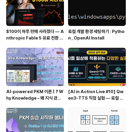
람 — "파워유저가 되지 않으면 대체될까봐..."사무직 Dr
e..
$100이 하루 만에 사라졌다 — A
로컬 개발 환경 세팅하기 : Pytho
nthropic Fable 5 유료 전환 사
n , OpenAI Install
용기
AI-powered PKM 이론 | ❓ W
[AI in Action Live #10] Qw
hy Knowledge – 왜 지식 관리
en3-TTS 직접 실험 — 로컬 설
인가?, 🔄 지식 관리 사이클, 🔁 정
치 실패 후 API로 전환한 이야기
보에서 지식으로의 전환, 🛠️ 지식
관리 실패 패턴과 극복