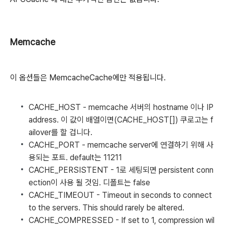
Memcache
이 옵션들은 MemcacheCache에만 적용됩니다.
CACHE_HOST
- memcache 서버의 hostname 이나 IP
address. 이 값이 배열이면(CACHE_HOST[]) 쿠로고는 f
ailover를 할 겁니다.
CACHE_PORT
- memcache server에 연결하기 위해 사
용되는 포트. default는 11211
CACHE_PERSISTENT
- 1로 세팅되면 persistent conn
ection이 사용 될 것임. 디폴트는 false
CACHE_TIMEOUT
- Timeout in seconds to connect
to the servers. This should rarely be altered.
CACHE_COMPRESSED
- If set to 1, compression wil