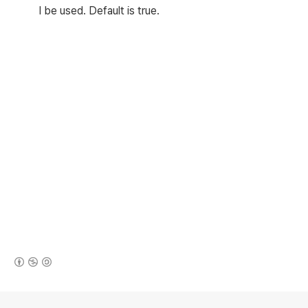
l be used. Default is true.
(새창열림)
로그 정보