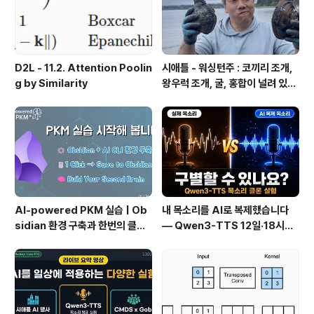
D2L - 11.2. Attention Poolin
시애틀 - 워싱턴주 : 코끼리 조개,
g by Similarity
왕우럭 조개, 굴, 홍합이 널려 있는
집 근처 해변.
AI-powered PKM 실습 | Ob
내 목소리를 AI로 복제했습니다
sidian 환경 구축과 한번의 클릭
— Qwen3-TTS 12일·18시간
으로 웹 정보를 로컬에 저장하기
실전 기록
(Web Clipper)