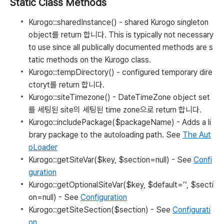
Static Class Methods
Kurogo::sharedInstance()
- shared Kurogo singleton
object를 return 합니다. This is typically not necessary
to use since all publically documented methods are s
tatic methods on the Kurogo class.
Kurogo::tempDirectory()
- configured temporary dire
ctoryt를 return 합니다.
Kurogo::siteTimezone()
- DateTimeZone object set
를 세팅된 site의 세팅된 time zone으로 return 합니다.
Kurogo::includePackage($packageName)
- Adds a li
brary package to the autoloading path. See
The Aut
oLoader
Kurogo::getSiteVar($key, $section=null)
- See
Confi
guration
Kurogo::getOptionalSiteVar($key, $default=’‘, $secti
on=null)
- See
Configuration
Kurogo::getSiteSection($section)
- See
Configurati
on