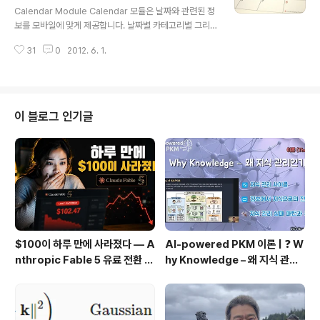
수 있습니다.) feed 는 SITE_DIR/config/video/feed
Calendar Module Calendar 모듈은 날짜와 관련된 정
s.ini 안에서 configure 됩니다. 각 fee는 section에 포
보를 모바일에 맞게 제공합니다. 날짜별 카테고리별 그리
함 됩니다. ..
고 리스트별로 일정들을 볼 수 있고 그 일정의 세부 일정도
31
0
2012. 6. 1.
보게 할 수 있습니다. 쿠로고에 자체 내장돼 있는 Calend
ar 모듈은 iCalendar(ICS) 포맷에 따라 정보를 parsing
하고 보여 줍니다. Configuring the Calendar Feed C
alendar 모듈을 사용하시려면 먼저 여러분의 데이터와의
connection을 셋업해야 합니다. 반드시 세팅해야 할 2개
이 블로그 인기글
의 값이 있고 몇개의 옵션값이 더 있습니다. Administrati
on Module 을 사용하거나 SITE_DIR/config/calenda
r/feeds.ini 파일을 직접 edit 해서 세팅할 수 있..
$100이 하루 만에 사라졌다 — A
AI-powered PKM 이론 | ❓ W
nthropic Fable 5 유료 전환 사
hy Knowledge – 왜 지식 관리
용기
인가?, 🔄 지식 관리 사이클, 🔁 정
보에서 지식으로의 전환, 🛠️ 지식
관리 실패 패턴과 극복