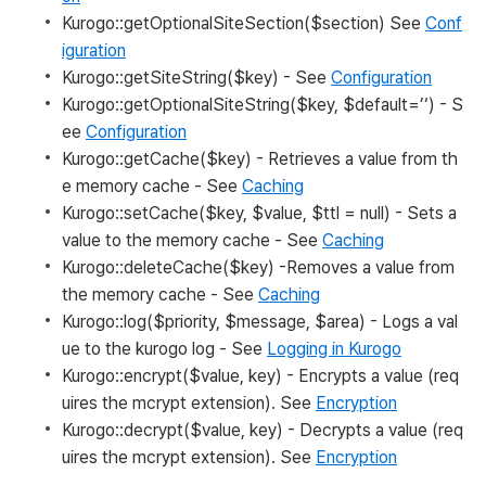
Kurogo::getOptionalSiteSection($section)
See
Conf
iguration
Kurogo::getSiteString($key)
- See
Configuration
Kurogo::getOptionalSiteString($key, $default=’‘)
- S
ee
Configuration
Kurogo::getCache($key)
- Retrieves a value from th
e memory cache - See
Caching
Kurogo::setCache($key, $value, $ttl = null)
- Sets a
value to the memory cache - See
Caching
Kurogo::deleteCache($key)
-Removes a value from
the memory cache - See
Caching
Kurogo::log($priority, $message, $area)
- Logs a val
ue to the kurogo log - See
Logging in Kurogo
Kurogo::encrypt($value, key)
- Encrypts a value (req
uires the mcrypt extension). See
Encryption
Kurogo::decrypt($value, key)
- Decrypts a value (req
uires the mcrypt extension). See
Encryption