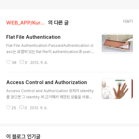
더보기
WEB_APP/Kurogo
의 다른 글
Flat File Authentication
글 내용
Flat File Authentication PasswdAuthentication cl
ass는 로컬에 있는 flat file의 authentication과 user/
group 정보를 제공합니다. 가장 간단한 authentication
38
0
2012. 9. 6.
관리 방법입니다. 다른 서비스를 사용하지 않아도 되죠. C
onfiguration PasswdAuthentication authority 는
standard에 2개의 value만이 추가 됩니다. PASSWD_
Access Control and Authorization
USER_FILE - a path to the user file. This file can
글 내용
be placed anywhere, but it is recommended to
Access Control and Authorization 유저의 identity
place it in the DATA_DIR folder which is mapped
를 얻으면 그 identity 에 근거해서 제한된 모듈을 사용할
to SITE_..
수 있도록 하는 authorize 가 가능해 집니다. Authorizat
25
0
2012. 9. 6.
ion은 access control lists에 의해서 이뤄 집니다. 개발
자들은 아마 다른 contexts에 더 익숙하시겠죠? 예를 들
어 파일 시스템 같은...... Access Control Lists acces
s control list 는 어떤 리소스에 접근이 가능한 이들을 정
의해 놓은 rule들을 열거한 겁니다. (ALLOW rules) 물론
이 블로그 인기글