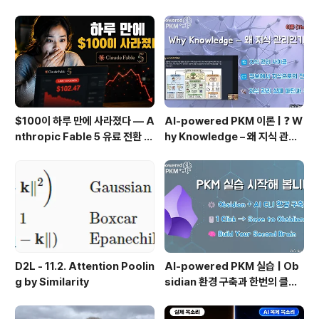
그 리소스에 어떤 이들의 접근을 막을지에 대해서도 정의
해 놓을 수 있겠죠. (DENY rules). 룰들은 유저와 그룹별
로 정의 될 수 있습니다...
$100이 하루 만에 사라졌다 — A
AI-powered PKM 이론 | ❓ W
nthropic Fable 5 유료 전환 사
hy Knowledge – 왜 지식 관리
용기
인가?, 🔄 지식 관리 사이클, 🔁 정
보에서 지식으로의 전환, 🛠️ 지식
관리 실패 패턴과 극복
D2L - 11.2. Attention Poolin
AI-powered PKM 실습 | Ob
g by Similarity
sidian 환경 구축과 한번의 클릭
으로 웹 정보를 로컬에 저장하기
(Web Clipper)