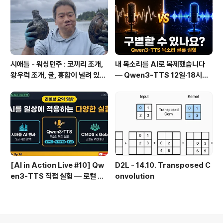
시애틀 - 워싱턴주 : 코끼리 조개,
내 목소리를 AI로 복제했습니다
왕우럭 조개, 굴, 홍합이 널려 있는
— Qwen3-TTS 12일·18시간
집 근처 해변.
실전 기록
[AI in Action Live #10] Qw
D2L - 14.10. Transposed C
en3-TTS 직접 실험 — 로컬 설
onvolution
치 실패 후 API로 전환한 이야기