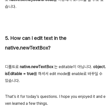
습니다.
5. How can I edit text in the
native.newTextBox?
디폴트로
native.newTextBox
는 editable이 아닙니다.
object.
isEditable = true
를 하셔서 edit mode를 enable로 바꾸실 수
있습니다.
That’s it for today’s questions. I hope you enjoyed it and e
ven learned a few things.