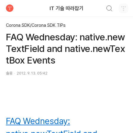
검색하기
IT 기술 따라잡기
티스토리
Corona SDK/Corona SDK TIPs
FAQ Wednesday: native.new
TextField and native.newTex
tBox Events
솔웅
2012. 9. 13. 05:42
FAQ Wednesday: