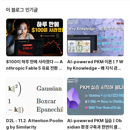
onfused about when I need to call removeEvent
Listener? 대표적인 경우는 Runtime:addEventListen
이 블로그 인기글
er를 사용해서 이벤트 리스너를 생성했다면 Runtime:re
moveEventListener를 call 하셔야 합니다. 만약 obje
ct e..
$100이 하루 만에 사라졌다 — A
AI-powered PKM 이론 | ❓ W
nthropic Fable 5 유료 전환 사
hy Knowledge – 왜 지식 관리
용기
인가?, 🔄 지식 관리 사이클, 🔁 정
보에서 지식으로의 전환, 🛠️ 지식
관리 실패 패턴과 극복
D2L - 11.2. Attention Poolin
AI-powered PKM 실습 | Ob
g by Similarity
sidian 환경 구축과 한번의 클릭