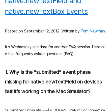
native.newTextField and
native.newTextBox Events
Posted on
September 12, 2012
. Written by
Tom Newman
It’s Wednesday and time for another FAQ session. Here ar
e five frequently asked questions (FAQ).
1. Why is the “submitted” event phase
missing for native.newTextField on devices
but it’s working on the Mac Simulator?
“submitted” phase는 유저가 키보드의 “return” or “done” ke