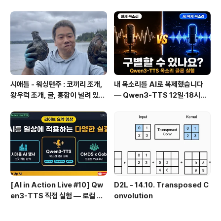
으로 웹 정보를 로컬에 저장하기
(Web Clipper)
시애틀 - 워싱턴주 : 코끼리 조개,
내 목소리를 AI로 복제했습니다
왕우럭 조개, 굴, 홍합이 널려 있는
— Qwen3-TTS 12일·18시간
집 근처 해변.
실전 기록
[AI in Action Live #10] Qw
D2L - 14.10. Transposed C
en3-TTS 직접 실험 — 로컬 설
onvolution
치 실패 후 API로 전환한 이야기