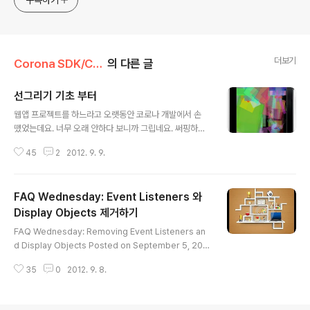
구독하기
더보기
Corona SDK/Corona SDK TIPs
의 다른 글
선그리기 기초 부터
글 내용
웹앱 프로젝트를 하느라고 오랫동안 코로나 개발에서 손
뗐었는데요. 너무 오래 안하다 보니까 그립네요. 써핑하다
가 코로나 팁을 공유한 파일이 있어서 정리해 봅니다. 가장
45
2
2012. 9. 9.
기초적인 기능인 선 그리기 입니다. 일단 코드부터 볼까요?
display.setStatusBar( display.HiddenStatusBar )
-- Hide the status bar local bx, by=0, 0 local line
FAQ Wednesday: Event Listeners 와
s={} local p=1 local function drawALine(event) if
"began"==event.phase then bx, by=event.x, ev
Display Objects 제거하기
글 내용
ent.y elseif "moved"==event.phase then lines
FAQ Wednesday: Removing Event Listeners an
[p]=display.newLine(bx, by, event...
d Display Objects Posted on September 5, 201
2. Written by Tom Newman 수요일 FAQ 시간이 다
35
0
2012. 9. 8.
시 돌아 왔습니다. 아래 자주 반복되는 질문 5가지가 있습
니다. 오늘은 Event Listeners와 Display Objects를
어떻게 remove 하는지에 대해 알아보겠습니다. 1. I’m c