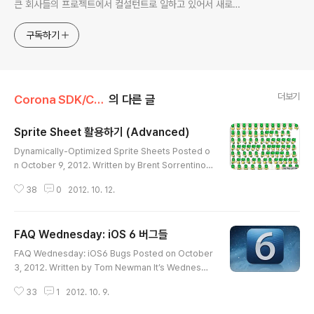
큰 회사들의 프로젝트에서 컬설턴트로 일하고 있어서 새로운
기술들을 접할 기회가 많이 있습니다. 미국의 IT 프로젝트에서
사용되는 툴들에 대해 많은 분들과 정보를 공유하고 싶습니다.
구독하기
더보기
Corona SDK/Corona SDK TIPs
의 다른 글
Sprite Sheet 활용하기 (Advanced)
글 내용
Dynamically-Optimized Sprite Sheets Posted o
n October 9, 2012. Written by Brent Sorrentino
오늘의 게스트 Tutorial은 Omid Abourai 입니다. 인디
38
0
2012. 10. 12.
게임 개발자 이며 ArdenKid 라는 별명을 가지고 있습니
다. 그는 2년여간 코로나 SDK 를 가지고 개발을 했으며 곧
그가 주도한 첫 게임인 "Balloon Bazooka"를 릴리즈 할
FAQ Wednesday: iOS 6 버그들
예정입니다. 그의 블로그는 www.ardentkid.com 입니
글 내용
다. Basic Sprite Sheets 만약 지난주의 를 animation
FAQ Wednesday: iOS6 Bugs Posted on October
tutorial 놓치셨다면 그것 부터 보세요. 이 튜토리얼은 지
3, 2012. Written by Tom Newman It’s Wednesda
난주 튜토리얼의 basic sprite methods 의 연장선에 있
y and time for another FAQ session. Here are s
는 겁니다. Spri..
33
1
2012. 10. 9.
ome frequently asked questions (FAQ) about cu
rrent iOS 6 bugs. 수요일의 FAQ 시간인데요. 오늘은