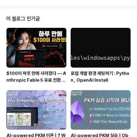
요즘 많이 질문되는 iOS 6 bug들과 관련한 내용을 다루
겠습니다. 1. Why does GameCenter crash my app
on iOS 6? 이전 FAQ에서 말씀 드렸듯이 이미 알려진 iO
이 블로그 인기글
S 6 Apple bug 가 있습니다. landscape 모드인 앱에
서 일어나는데요. GameCenter 의 로그인 화면이나 p..
$100이 하루 만에 사라졌다 — A
로컬 개발 환경 세팅하기 : Pytho
nthropic Fable 5 유료 전환 사
n , OpenAI Install
용기
AI-powered PKM 이론 | ❓ W
AI-powered PKM 실습 | Ob