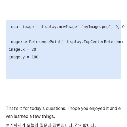
local
image
=
display
.
newImage
(
"
myImage.png"
,
0
,
0
image
:
setReferencePoint
(
display
.
TopCenterReferenceP
image
.
x
=
20
image
.
y
=
100
That’s it for today’s questions. I hope you enjoyed it and e
ven learned a few things.
여기까지가 오늘의 질문과 답변입니다. 감사합니다.