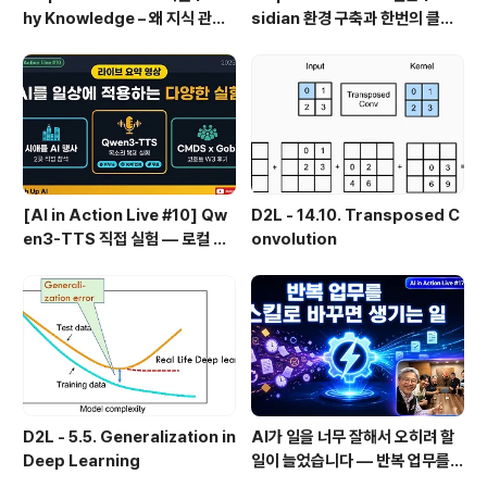
hy Knowledge – 왜 지식 관리
sidian 환경 구축과 한번의 클릭
인가?, 🔄 지식 관리 사이클, 🔁 정
으로 웹 정보를 로컬에 저장하기
보에서 지식으로의 전환, 🛠️ 지식
(Web Clipper)
관리 실패 패턴과 극복
[AI in Action Live #10] Qw
D2L - 14.10. Transposed C
en3-TTS 직접 실험 — 로컬 설
onvolution
치 실패 후 API로 전환한 이야기
D2L - 5.5. Generalization in
AI가 일을 너무 잘해서 오히려 할
Deep Learning
일이 늘었습니다 — 반복 업무를
스킬로 자동화한 이야기