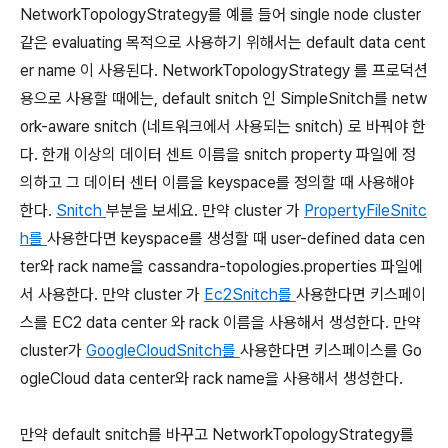
NetworkTopologyStrategy를 예를 들어 single node cluster
같은 evaluating 목적으로 사용하기 위해서는 default data cent
er name 이 사용된다. NetworkTopologyStrategy 를 프로덕션
용으로 사용할 때에는, default snitch 인 SimpleSnitch를 netw
ork-aware snitch (네트워크에서 사용되는 snitch) 로 바꿔야 한
다. 한개 이상의 데이터 센트 이름을 snitch property 파일에 정
의하고 그 데이터 센터 이름을 keyspace를 정의할 때 사용해야
한다.
Snitch
부분을 보세요. 만약 cluster 가
PropertyFileSnitc
h를
사용한다면 keyspace를 생성할 때 user-defined data cen
ter와 rack name을 cassandra-topologies.properties 파일에
서 사용한다. 만약 cluster 가
Ec2Snitch를
사용한다면 키스페이
스를 EC2 data center 와 rack 이름을 사용해서 생성한다. 만약
cluster가
GoogleCloudSnitch를
사용한다면 키스페이스를 Go
ogleCloud data center와 rack name을 사용해서 생성한다.
만약 default snitch를 바꾸고 NetworkTopologyStrategy를