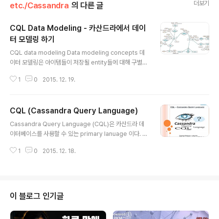
더보기
etc./Cassandra
의 다른 글
CQL Data Modeling - 카산드라에서 데이
터 모델링 하기
글 내용
CQL data modeling Data modeling concepts 데
이터 모델링은 아이템들이 저장될 entity들에 대해 구별/
정의 하고 그 entity 들간의 관계를 짓는 프로세스이다. 여
1
0
2015. 12. 19.
러분의 데이터 모델링을 생성하기 위해서는 접근되는 데이
터들의 타입을 알아내고 perform 될 쿼리들의 타입들을
알아내야 한다. 이 두개의 요소가 데이터의 organization
CQL (Cassandra Query Language)
과 structure 구성에 주요한 역할을 한다. 또한 데이터베
글 내용
이스의 테이블들을 디자인하고 생성할 때에도 이 두가지
Cassandra Query Language (CQL)은 카산드라 데
요소는 중요하게 작용한다. 때에 따라 데이터를 indexing
이터베이스를 사용할 수 있는 primary lanuage 이다. 카
하는 것은 퍼포먼스 향상에 도움을 준다. 그래서 어떤 컬럼
산드라와 상호작용할 수 있는 가장 기본적인 방법은 CQL
이 secondary index가 될지에 대해 정하게 된다. 카산
1
0
2015. 12. 18.
shel (cqlsh)을 이용하는 것이다. 이것을 이용해서 keys
드라에서의 데이터 모델링은 query-..
pace와 table 들을 만들 수 있고 insert와 다른 query t
ables 등등을 할 수 있다. graphocal tool을 원하시면 D
ataStax DevCenter 를 사용할 수 있다. Production을
위해서는 Datastax가 여러 driver들을 제공하기 때문에
이 블로그 인기글
CQL 구만은 client 에서 cluster 로 전달 되고 또 그 반대
로 전달 받게 된다. 다른 관리 차원의 일들은 OpsCenter