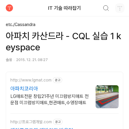
검색하기
IT 기술 따라잡기
티스토리
etc./Cassandra
아파치 카산드라 - CQL 실습 1 k
eyspace
솔웅
2015. 12. 21. 08:27
http://www.lgmat.com
광고
아파치코리아
LG매트전문 창립21주년 미끄럼방지매트 전
문점 미끄럼방지매트,현관매트,수영장매트
http://프로그램개발.com
광고