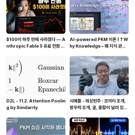
를 이용하면 된다. Cassanddr..
$100이 하루 만에 사라졌다 — A
AI-powered PKM 이론 | ❓ W
nthropic Fable 5 유료 전환 사
hy Knowledge – 왜 지식 관리
용기
인가?, 🔄 지식 관리 사이클, 🔁 정
보에서 지식으로의 전환, 🛠️ 지식
관리 실패 패턴과 극복
D2L - 11.2. Attention Poolin
시애틀 - 워싱턴주 : 코끼리 조개,
g by Similarity
왕우럭 조개, 굴, 홍합이 널려 있는
집 근처 해변.