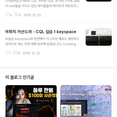
Creating a table CQL 에서는 SQL 과 마찬가지로 컬럼
이상의 컬럼을 사용하는 것은 데이터를 chunks 나 buck
의 row들을 가지고 있는 테이블들에 데이터가 저장된다.
et들로 파편화하게 된다...
Note: 카산드라 내부에서 구현되는 row와 column (행
0
0
2015. 12. 22.
과 열) 들은 SQL 과 똑같지 않다. 좀 더 자세한 내용은 A t
hrift to CQL3 upgrade guide or CQL3 for Cassa
ndra experts 를 보세요. 테이블은 runtime 시 업데이
아파치 카산드라 - CQL 실습 1 keyspace
트나 쿼리를 block 하지 않으면서 create, drop, alter
글 내용
될 수 있다. 테이블을 생성할 때 primary key와 컬럼들을
오늘은 keyspace와 관련해서 리스트업 해보고 생성하고
테이블 property들과 함께 정의한다. 테이블 프로퍼티를
업데이트 하는 것에 대해 공부해 보겠습니다. Creating a
configure 하기 위해서는 optional로 WITH clause와
nd updating a keyspace CQL에서 keyspace를 생
keyword argument들을 ..
1
0
2015. 12. 21.
성하는 것은 SQL database를 생성하는 것과 비슷하지
만 약간 다르다. Cassandra keyspace는 namespac
e로서 어떻게 node들에 데이터가 replicate (복제)될 것
인가를 정의하는 것이다. 일반적으로 어플리케이션 당 한
개의 cluster는 한개의 keyspace 를 가지고 있다. Repl
이 블로그 인기글
ication은 keyspace별로 컨트롤 된다. 다른 replicatio
n을 가진 데이터는 다른 keyspace에 있어야 한다. 키스
페이스는 데이터모델안에서 significant map layer로서
..