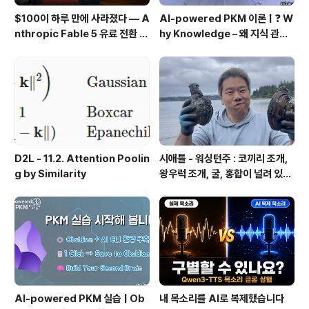
$100이 하루 만에 사라졌다 — A
AI-powered PKM 이론 | ❓ W
nthropic Fable 5 유료 전환 사
hy Knowledge – 왜 지식 관리
용기
인가?, 🔄 지식 관리 사이클, 🔁 정
보에서 지식으로의 전환, 🛠️ 지식
관리 실패 패턴과 극복
D2L - 11.2. Attention Poolin
시애틀 - 워싱턴주 : 코끼리 조개,
g by Similarity
왕우럭 조개, 굴, 홍합이 널려 있는
집 근처 해변.
AI-powered PKM 실습 | Ob
내 목소리를 AI로 복제했습니다