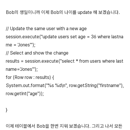
Bob의 생일이니까 이제 Bob의 나이를 update 해 보겠습니다.
// Update the same user with a new age
session.execute("update users set age = 36 where lastna
me = 'Jones'");
// Select and show the change
results = session.execute("select * from users where last
name='Jones'");
for (Row row : results) {
System.out.format("%s %d\n", row.getString("firstname"),
row.getInt("age"));
}
이제 테이블에서 Bob을 한번 지워 보겠습니다. 그리고 나서 모든