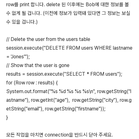
row를 print 합니다. delete 된 이후에는 Bob에 대한 정보를 볼
수 없게 될 겁니다. (이전에 정보가 입력돼 있다면 그 정보는 보실
수 있을 겁니다.)
// Delete the user from the users table
session.execute("DELETE FROM users WHERE lastname
= 'Jones'");
// Show that the user is gone
results = session.execute("SELECT * FROM users");
for (Row row : results) {
System.out.format("%s %d %s %s %s\n", row.getString("l
astname"), row.getInt("age"), row.getString("city"), row.g
etString("email"), row.getString("firstname"));
}
모든 작업을 마치면 connection을 반드시 닫아 주세요.