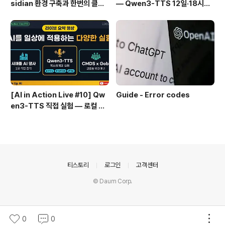
sidian 환경 구축과 한번의 클릭
— Qwen3-TTS 12일·18시간
으로 웹 정보를 로컬에 저장하기
실전 기록
(Web Clipper)
[AI in Action Live #10] Qw
Guide - Error codes
en3-TTS 직접 실험 — 로컬 설
치 실패 후 API로 전환한 이야기
의안내
티스토리
로그인
고객센터
© Daum Corp.
0
0