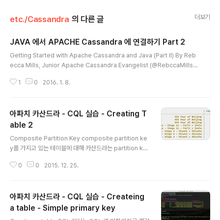
더보기
etc./Cassandra
의 다른 글
JAVA 에서 APACHE Cassandra 에 연결하기 Part 2
글 내용
Getting Started with Apache Cassandra and Java (Part II) By Reb
ecca Mills, Junior Apache Cassandra Evangelist (@RebccaMills)
Requirements 이 강좌를 따라하시려면 Cassandra instance를 이미 가동
1
0
2016. 1. 8.
한 상태여야 합니다. (작은 클러스터면 더 좋습니다.) Datastax Java Driver
도 인스톨 하세요. (refer to Part 1), 그리고 다음 10분 강좌를 마치시면 좋습
니다. http://www.PlanetCassandra.org/try-cassandra Try it out 이
아파치 카산드라 - CQL 실습 - Creating T
예제는 간단한 console application을 만드는 겁니다. Part 1 에서 이미 기
본적인것..
able 2
글 내용
Composite Partition Key composite partition ke
y를 가지고 있는 테이블에 대해 카산드라는 partition ke
y로 여러개의 컬럼을 사용한다. 이 컬럼들은 retrieval (검
0
0
2015. 12. 25.
색)을 용이하게 하기 위해 partition 안에 logical set들
을 구성한다. simple partition key와는 다르게 compo
site partition key는 어디에 데이터가 자리잡을지를 정
아파치 카산드라 - CQL 실습 - Createing
하기 위해 두개 이상의 컬럼들을 사용한다. Composite
partition key들은 single partition에 들어가기엔 데이
a table - Simple primary key
글 내용
터가 너무 클 경우 사용된다. partition key에 대해 한개