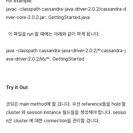
For example:
javac -classpath cassandra-java-driver-2.0.2/cassandra-d
river-core-2.0.2.jar:. GettingStarted.java
이 파일을 run 할 때에는 아래와 같이 하게 됩니다.
java -classpath cassandra-java-driver-2.0.2/*:cassandra-j
ava-driver-2.0.2/lib/*:. GettingStarted
Try it Out
코딩은 main method에 할 겁니다. 우선 reference들을 hold 할
cluster 와 session instance 필드들을 생성해야 합니다. sessio
n은 cluster 에 대한 connection을 관리할 겁니다.