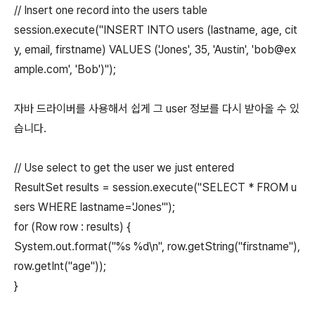
// Insert one record into the users table
session.execute("INSERT INTO users (lastname, age, cit
y, email, firstname) VALUES ('Jones', 35, 'Austin', 'bob@ex
ample.com', 'Bob')");
자바 드라이버를 사용해서 쉽게 그 user 정보를 다시 받아올 수 있
습니다.
// Use select to get the user we just entered
ResultSet results = session.execute("SELECT * FROM u
sers WHERE lastname='Jones'");
for (Row row : results) {
System.out.format("%s %d\n", row.getString("firstname"),
row.getInt("age"));
}