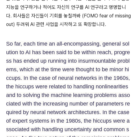
지능을 연구하거나 적어도 자신의 연구를 AI 연구라고 명명합니
다. 회사들은 자신들이 기회를 놓칠까봐 (FOMO fear of missing
out) 두려워 AI 관련 사업을 시작하고 또 확장합니다.
So far, each time an all-encompassing, general sol
ution to AI has been said to be within reach, progre
ss has ended up running into insurmountable probl
ems, which at the time were thought to be minor hi
ccups. In the case of neural networks in the 1960s,
the hiccups were related to handling nonlinearities
and to solving the machine learning problems asso
ciated with the increasing number of parameters re
quired by neural network architectures. In the case
of expert systems in the 1980s, the hiccups were a
ssociated with handling uncertainty and common s