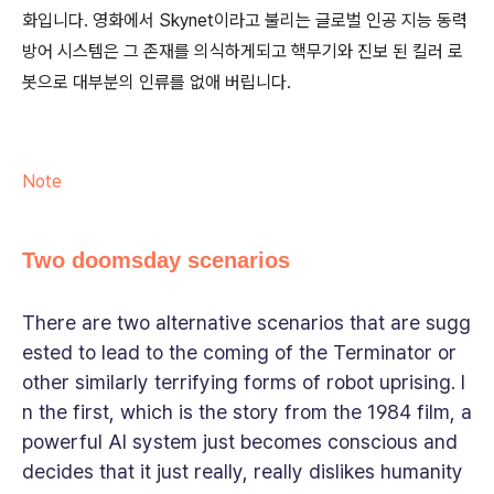
화입니다. 영화에서 Skynet이라고 불리는 글로벌 인공 지능 동력
방어 시스템은 그 존재를 의식하게되고 핵무기와 진보 된 킬러 로
봇으로 대부분의 인류를 없애 버립니다.
Note
Two doomsday scenarios
There are two alternative scenarios that are sugg
ested to lead to the coming of the Terminator or
other similarly terrifying forms of robot uprising. I
n the first, which is the story from the 1984 film, a
powerful AI system just becomes conscious and
decides that it just really, really dislikes humanity