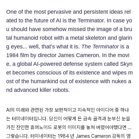
One of the most pervasive and persistent ideas rel
ated to the future of AI is the Terminator. In case yo
u should have somehow missed the image of a bru
tal humanoid robot with a metal skeleton and glarin
g eyes... well, that’s what it is.
The Terminator
is a
1984 film by director James Cameron. In the movi
e, a global AI-powered defense system called Skyn
et becomes conscious of its existence and wipes m
ost of the humankind out of existence with nukes a
nd advanced killer robots.
AI의 미래와 관련된 가장 보편적이고 지속적인 아이디어 중 하나
는 터미네이터입니다. 당신이 어떻게 든 금속 골격과 눈부신 눈을
가진 잔인한 휴머노이드 로봇의 이미지를 놓쳐 버렸어야했다면 ...
그렇습니다. 터미네이터는 1984 년 James Cameron 감독의 영