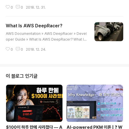
er Models Train and Evaluate AWS DeepRacer
0
0
2018. 12. 31.
Models In general, to train your reinforcement l
earning model, you describe all of the environm
ent, including states, actions and reward to ens
What Is AWS DeepRacer?
ure it captures the problem you are trying to sol
글 내용
ve. The AWS DeepRacer service have defined t
AWS Documentation » AWS DeepRacer » Devel
he states and actions for you and g..
oper Guide » What Is AWS DeepRacer? What Is
AWS DeepRacer? AWS DeepRacer consists of t
0
0
2018. 12. 24.
he following components: AWS DeepRacer는 다
음과 같은 콤포넌트들로 구성돼 있다. An AWS Machine
Learning service to train and evaluate reinforce
ment learning models.강화 학습 모델들을 훈련하고
평가하기 위한 AWS Machine Learning service AW
이 블로그 인기글
S DeepRacer scale model vehicles that can driv
e themselves by running ..
$100이 하루 만에 사라졌다 — A
AI-powered PKM 이론 | ❓ W