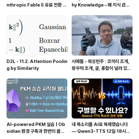
nthropic Fable 5 유료 전환 사
hy Knowledge – 왜 지식 관리
용기
인가?, 🔄 지식 관리 사이클, 🔁 정
보에서 지식으로의 전환, 🛠️ 지식
관리 실패 패턴과 극복
D2L - 11.2. Attention Poolin
시애틀 - 워싱턴주 : 코끼리 조개,
g by Similarity
왕우럭 조개, 굴, 홍합이 널려 있는
집 근처 해변.
AI-powered PKM 실습 | Ob
내 목소리를 AI로 복제했습니다
sidian 환경 구축과 한번의 클릭
— Qwen3-TTS 12일·18시간
으로 웹 정보를 로컬에 저장하기
실전 기록