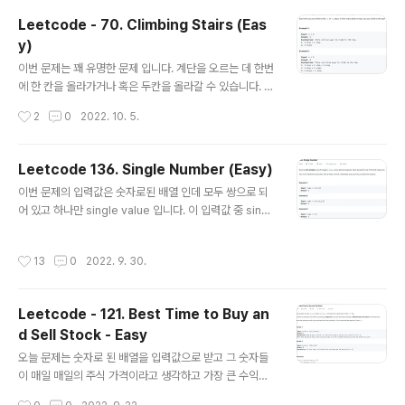
수(영어: Fibonacci numbers)는 첫째 및 둘째 항이 1이
Leetcode - 70. Climbing Stairs (Eas
며 그 뒤의 모든 항은 바로 앞 두 항의 합인 수열이다. ko.w
y)
ikipedia.org 자바로 이것을 구현 하는 방법은 여러가지
글 내용
가 있습니다. 이전 글에서도 몇가지 살펴 보았고 이번 글에
이번 문제는 꽤 유명한 문제 입니다. 계단을 오르는 데 한번
서도 몇가지 예를 배울 계획입니다. 이전 글 https://coro
에 한 칸을 올라가거나 혹은 두칸을 올라갈 수 있습니다. 계
nasdk.tistory.com/1185 Leetcode - 70. Climb..
단의 숫자를 입력값으로 받은 후 그 계단을 올라 갈 수 있는
작성시간
2
0
2022. 10. 5.
방법은 몇가지가 있을 지 계산해야 합니다. 패턴을 한번 보
겠습니다. 1. 계단이 1개 이면 방법은 1개 입니다. 2. 계단이
2개 이면 방법은 한 칸- 한 칸, 한번에 두칸 이렇게 두가지
Leetcode 136. Single Number (Easy)
방법이 있습니다. 3. 계단이 3개면 방법은 3가지 입니다. 1
글 내용
이번 문제의 입력값은 숫자로된 배열 인데 모두 쌍으로 되
번 방법과 2번 방법을 더하면 됩니다. 일단 한칸 올라온 다
어 있고 하나만 single value 입니다. 이 입력값 중 singl
음에 남은 방법은 나머지가 두칸이니까 2번에서 구한 2가
e value인 것을 찾아 내면 됩니다. 첫번째 접근법은 add
됩니다. 이단으로 두칸 올라온 다음에 남은 방법은 나머지
와 remove가 가능한 ArrayList()를 사용하는 것입니다.
가 한칸이니까 2번에서 구한 1이 됩니다. 그래서 1+2 =3
작성시간
13
0
2022. 9. 30.
ArrayList()의 contains() 메소드도 이용하겠습니다. 빈
이 됩니다. 4. 그러면 4 칸 일 때는 3번과 ..
ArrayList()를 만들어 놓 고 입력된 배열의 크기만큼 for
문을 돕니다. 만들어 좋은 ArrayList에 있는 값하고 i 번째
Leetcode - 121. Best Time to Buy an
값을 비교해서 contain 하고 있다면 이것은 쌍이니까 이
d Sell Stock - Easy
ArrayList에 있는 값을 remove 합니다. Contain 하고
글 내용
있지 않다면 아직 쌍이 아닐 확률이 있으니까 이 array list
오늘 문제는 숫자로 된 배열을 입력값으로 받고 그 숫자들
에 add 합니다. For 문을 모두 돌고 나면..
이 매일 매일의 주식 가격이라고 생각하고 가장 큰 수익을
얻는 다면 그 수익은 얼마가 될까 입니다. 7,1,5,3,6,4 가
작성시간