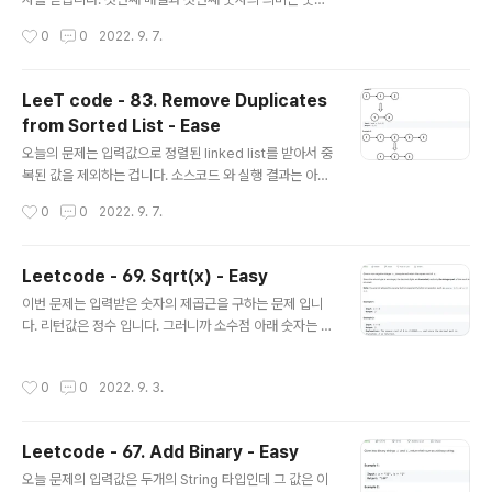
의 개수만큼 첫번째 배열의 아이템을 사용하고 나머지는
작성시간
0
0
2022. 9. 7.
버린다 입니다. 두번째 배열과 두번째 숫자도 마찬가지 의
미 입니다. 여기에 한가지 더 조건이 있습니다. 첫번째 배열
의 아이템 숫자는 입력 받은 두 숫자의 합 이라는 겁니다.
LeeT code - 83. Remove Duplicates
이 조건 때문에 문제가 완전히 쉬워 졌습니다. 일단 첫번째
from Sorted List - Ease
배열에서 첫번째 숫자 와 맞는 갯수 만큼만 채우고 두번째
글 내용
배열에서 나머지를 그냥 채워 넣으면 되니까요. 이 조건이
오늘의 문제는 입력값으로 정렬된 linked list를 받아서 중
있는 이유는 배열은 그 크기를 변경하는 것이 불가능 하기
복된 값을 제외하는 겁니다. 소스코드 와 실행 결과는 아래
때문입니다. 크기를 변경하려면 List를 사용해야 합니다.
와 같습니다. 입력값은 1,1,2,3,3 입니다. 로직을 하나하나
작성시간
0
0
2022. 9. 7.
(ArrayList, LinkedList etc.) 위에 얘기한 대로 코딩을..
따라가 보겠습니다. While문을 시작할 때는 current 값이
1, next 값이 1 그리고 next.next값이 2 입니다. 그러면
현재 값과 다음 값이 모두 1 이므로 if 문 안으로 들어가서 c
Leetcode - 69. Sqrt(x) - Easy
urrent.next 가 그 다음 값을 포인트에 하게 됩니다. 첫번
글 내용
이번 문제는 입력받은 숫자의 제곱근을 구하는 문제 입니
쨰 While문을 끝내면 첫번째 1은 2를 포인트 하게 됩니다.
다. 리턴값은 정수 입니다. 그러니까 소수점 아래 숫자는 없
두번째 루프에서는 각각 값이 1,2,3이 됩니다. 그러면 현재
애고 정수만 리턴합니다. 그래서 8의 제곱근은 2.8284
값 두번째 1은 2가 됩니다. 세번째 루프에서는 2,3,3 이 됩
2... 인데 소수점 아래를 없앤 2가 리턴되게 됩니다. 그렇다
니다. 또한 현재 값 2는 3이 되죠. 네번째 루프에서는 3,
작성시간
0
0
2022. 9. 3.
면 x 는 a의 제곱보다는 크거나 같고 a+1의 제곱보다는 작
3,..
은 수가 될 겁니다. 코딩을 하기 전에 Math.pow() 메소드
를 알아보겠습니다. 그리고 Math에서는 PI와 E라는 상수
Leetcode - 67. Add Binary - Easy
가 있다. E는 자연상수 혹은 오일러 수(Euler's Number)
글 내용
라고 불리고, 값은 무리수이다. 그리고 로그 값을 구하는 M
오늘 문제의 입력값은 두개의 String 타입인데 그 값은 이