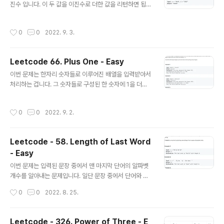
ath.log() 메소드도 있다. 이것들을 이용해서 스크립팅을
진수 입니다. 이 두 값을 이진수로 더한 값을 리턴하면 됩니
하면 아래와 같이 할 수 있다. class Solution { public in
다. 이 문제를 풀기에 앞서서 이 두 메소드를 살펴 보겠습니
t mySqrt(int x)..
다. Integer.parseInt(String, n), toBinaryString(int
작성시간
0
0
2022. 9. 3.
num) 우선 parseInt(String s, int radix)를 알아보겠습
니다. 여기서 String s는 숫자로만 구성 되어야 합니다. 그
런데 그 타입이 String 인 것입니다. Int radix는 그 스트
Leetcode 66. Plus One - Easy
링 으로 돼 있는 숫자가 몇 진수 인지를 나타내는 겁니다.
글 내용
그리고 그 값을 10진수 형태로 반환하는데 이 메소드가 하
이번 문제는 한자리 숫자들로 이루어진 배열을 입력받아서
는 역할 입니다. toBinaryString(int num) 은 숫자를 입
처리하는 겁니다. 그 숫자들로 구성된 한 숫자에 1을 더하
력값을 받아서 그것을 진수로 바꿔서 이것..
는 겁니다. 즉 [1,2,3] 이면 123으로 생각해서 여기에 1을
더한 124를 한자리 숫자들로 이뤄진 배열인 [1,2,4] 로 만
작성시간
0
0
2022. 9. 2.
들어 반환하면 됩니다. 여기에는 세가지 경우의 수가 있습
니다. 위와 같이 배열의 마지막 숫자가 9가 아니면 단순히
그 숫자에 1을 더하면 됩니다. 그런데 마지막 숫자가 9인
Leetcode - 58. Length of Last Word
경우는 조금 다르게 접근 해야 합니다. [1,2,9] 인 경우는 1
- Easy
29가 되고 여기에 1을 더하면 130이 됩니다. 그러면 리턴
글 내용
값은 [1,3,0] 이 됩니다. 이 경우는 9인 값은 0이 되고 그
이번 문제는 입력된 문장 중에서 맨 마지막 단어의 알파벳
이전 값 중 9가 아닌 숫자에 1을 더하면 됩니다. [8,9,9] 인
개수를 알아내는 문제입니다. 일단 문장 중에서 단어와 단
경우는 899가 되서 900으..
어 사이에는 스페이스가 있습니다. 그래서 내가 생각한 방
작성시간
0
0
2022. 8. 25.
법은 스페이스를 기준으로 입력된 문장을 split해서 Strin
g 배열로 만드는 겁니다. 거기서 맨 마지막 단어를 가져와
서 그 단어의 알파벳 개수를 세면 됩니다. 코딩은 아래와 같
Leetcode - 326. Power of Three - E