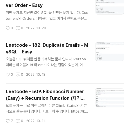
만 이 하나인 테이블을 조인 할 수 있습니다. 우선 이 조인
ver Order - Easy
을 사용해서 이메일이 중복된 걸 찾아 보겠습니다. SELEC
글 내용
T p1.* FROM Person p1, Person p2 WHERE p1.E
이번 문제도 지난번 같이 SQL을 만드는 문제 입니다. Cus
mail = p2.Email ; 이렇게 하면 중복된 이메일 리스트를
tomers와 Orders 테이블이 있고 여기서 한번도 주문을
얻을 수 있습니다. 여기서 중복된 이메일들 중에 아이디가
하지 않은 사람만 골라 내는 문제입니다. 위의 예제에서 보
작성시간
0
0
2022. 10. 20.
더 큰 것을 골라 보겠습니다. SELECT p1.*..
면 Henry와 Max가 한번도 주문을 하지 않았습니다. 이런
고객만 골라서 display 해 주는 SQL문을 만들면 됩니다.
이건 간단하게 아래와 같이 풀 수 있습니다. select custo
Leetcode - 182. Duplicate Emails - M
mers.name as 'Customers' from customers wh
ySQL - Easy
ere customers.id not in ( select customerid fro
글 내용
m orders ); Where 문 에서 not in 을 사용하면 됩니다.
오늘은 SQL쿼리를 만들어야 하는 문제 입니다. Person
이밖에 LEFT JOIN 을 사용해서 아래와 같이 할 수 있습니
이라는 테이블에 id 와 email이라는 컬럼이 있는데, 이 중
다. select Name as 'Cust..
에서 이메일이 두개 이상 되는 것을 찾아 내는 겁니다. 쉽게
작성시간
0
0
2022. 10. 18.
생각하면 Group By와 Having을 사용해서 만들면 됩니
다. select Email from Person group by Email havi
ng count(Email) > 1; Email로 그룹바이 한 다음에 ema
Leetcode - 509. Fibonacci Number
il count가 1을 넘는 Email을 표시하는 겁니다. 두 번째 방
(Easy) + Recursion Function (재귀함
법으로는 Email과 Email count를 select 한 다음에 이
글 내용
수)
중에서 email count가 1 보다 큰 것만 표시하도록 하는
오늘 문제는 바로 이전 글에서 다룬 Climb Stairs와 기본
방법이 있습니다. select Email from ( select Email, c
적으로 같은 문제 입니다. 피보나치 수 입니다. https://ko.
ount(Email) a..
wikipedia.org/wiki/피보나치_수 피보나치 수 - 위키백
작성시간
7
0
2022. 10. 11.
과, 우리 모두의 백과사전 위키백과, 우리 모두의 백과사전.
피보나치 수를 이용한 사각형 채우기 수학에서 피보나치