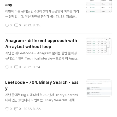
이 했습니다. class Solution { public int lengthOfLa
asy
stWord(String s) { int resultValue = 0; String[] spl
글 내용
itString = s.split(" "); int lenSArray = splitString.le
이번에 다룰 문제는 입력값이 3의 제곱근인지 여부를 가리
ngth; resultValue = splitString[lenSArray-1].leng
는 문제입니다. 우선 패턴을 분석해 봅시다. 3의 제곱근은
th..
이렇습니다. 3 (3*1), 9 (3*3), 27(3*3*3), 81(3*3*3
작성시간
0
0
2022. 8. 25.
*3), 243(3*3*3*3*3) ...... 첫번째 패턴은 모든 3의 제
곱근은 3으로 계속 나누면 결국은 3이 되고 이 3은 3으로
나누면 1이 됩니다. 1. 계속 나누면 마지막에 1이 되는 숫자
Anagram - different approach with
이게 첫번째 패턴입니다. 그리고 두번째 패턴은 0은 3의
ArrayList without loop
제곱근이 아닙니다. 그리고 음수 라도 안 됩니다. 2. 0이나
글 내용
음수가 아닌 수 이걸 코딩을 하면 이렇게 됩니다. public c
지난 번에 Leetcode의 Anagram 문제를 한번 풀어 봤
lass Solution { public boolean isPowerOfThree(i
는데요. 이번에 Technical Interview 보면서 이 Anagr
nt n) { if (n 0 && 116226146..
am 문제가 나와서 한번 풀어봤습니다. 지난번 했던 방법으
작성시간
0
0
2022. 8. 24.
로 풀었기 했는데... 나중에 생각해 보니 또 다른 방법이 생
각 나더라고요. 일단 지난번 글은 아래 링크에 있습니다. ht
tps://coronasdk.tistory.com/1156 Leetcode - 2
Leetcode - 704. Binary Search - Eas
42. Valid Anagram : Easy 오늘의 문제는 이것입니다.
y
2개의 Strings가 input이고 그 두개의 문자열이 같은 문
글 내용
자들을 포함하고 있으면 (순서는 바뀌어도 됨) true 이고
지난 글에서 Big O에 대해 알아보면서 Binary Search에
아니면 false 입니다. 먼저 Pattern을 찾아 보겠습니다. 1.
대해 언급 했습니다. 이번에는 Binary Search에 대해 공
두 coronasdk.tistory.com 이 때 ..
부 해 보겠습니다. 문제는 지난번 문제와 거의 유사합니다.
작성시간
0
0
2022. 8. 22.
입력값은 정렬된 배열과 target 값입니다. 출력값은 targ
et이 배열의 몇번째에 있는지 입니다. 또 한가지 조건은 지