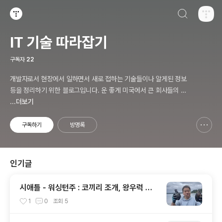
검색하기
티스토리
IT 기술 따라잡기
구독자
22
개발자로서 현장에서 일하면서 새로 접하는 기술들이나 알게된 정보
등을 정리하기 위한 블로그입니다. 운 좋게 미국에서 큰 회사들의 프
로젝트에서 컬설턴트로 일하고 있어서 새로운 기술들을 접할 기회가
...더보기
많이 있습니다. 미국의 IT 프로젝트에서 사용되는 툴들에 대해 많은
분들과 정보를 공유하고 싶습니다.
구독하기
방명록
신고하기 레이어
열기
인기글
시애틀 - 워싱턴주 : 코끼리 조개, 왕우럭 조
개, 굴, 홍합이 널려 있는 집 근처 해변.
1
0
조회
5