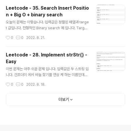
난번 배웠던 Big O 표기법으로 표시 됐습니다. O(log n)
Leetcode - 35. Search Insert Positio
이것을 충족 시키려면 Binary Search를 해야 합니다. 루
n + Big O + binary search
프 내에서 배열의 첫번째 값에서 마지막 값까지 하나 하나
글 내용
살펴 보는 것은 O(n) 입니다. O(log n) 은 배열의 중간 값
오늘의 문제는 이렇습니다. 입력값은 정렬된 배열과 targe
을 가져 와서 타겟 값과 비교 합니다. 그리고 타겟 값이 더
t 값입니다. 전형적인 Binary search 예 입니다. Target
크면 왼 쪽 반을 버리고 오른쪽 반만 놓 고 다시 이를 반복
값을 정렬된 배열에 순서에 맞게 넣으려면 몇번째에 넣어
작성시간
0
0
2022. 8. 21.
합니다. 그러면 검색을..
야 하는지 그 값을 알아내는 문제 입니다. 문제에 보면 반드
시 O(log n) 이라야 한다고 돼 있습니다. 우선 O(N) 인 코
드를 보겠습니다. class Solution { public int searchI
Leetcode - 28. Implement strStr() -
nsert(int[] nums, int target) { int resultVal = 0; if(n
Easy
ums[nums.length-1]
글 내용
이번 문제는 아주 쉬운 문제 입니다. 입력값은 두 스트링 입
니다. 건초더미 에서 바늘 찾기를 연상 케 하는 이름인데요.
Haystack 과 needle 입니다. - Needle이 haystack
작성시간
0
0
2022. 8. 18.
에 포함돼 있으면 몇번째에 needle이 시작하는지 그 값을
리턴합니다. - 포함돼 있지 않으면 -1을 리턴하구요. - ne
edle 이 empty면 0을 리턴합니다. 이렇게 패턴은 아주
더보기
간단합니다. 코드는 심플하게 String 관련된 메소드 들 중
isEmpty(), contains() 그리고 split() 을 사용했습니다.
class Solution { public int strStr(String haystack,
String needle) { String[] haySplit = haystack.split
(nee..