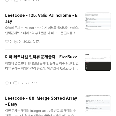
0
0
2022. 9. 22.
입력값이라면 7에 1에 팔면 -6이 되겠죠. 1에 사서 6에 팔
면 +5가 되구요. 1에 사서 7에 팔 수는 없죠. 내일 사서 오
늘 팔 수는 없으니까요. 즉 산 날은 항상 판 날보다 앞서야
Leetcode - 125. Valid Palindrome - E
됩니다. Example 2를 보면 만약 수익을 낼 수 있는 상황
asy
이 아니면 Output은 0가 되어야 합니다. 어짜피 사고 팔면
글 내용
마이너스이니까 아예 매매를 하지 않는 상황이 최선이 되
오늘의 문제는 Palindrome인지 여부를 알아보는 건데요.
는 것이죠. 매매를 하지 않으면 수익이나 손해 없이 0이 되
입력값에서 스페이스와 부호들을 다 빼고 모든 글자를 소
니까요. 그렇게 어려운 문제는 아닙니다. 이중 for 문을 만
문자로 바꾼 후 체크해야 합니다. 제가 만든 코드는 아래와
작성시간
0
0
2022. 9. 17.
들어서 계산하면 되겠죠. 우선 바깥의 for..
같습니다. - 입력값에서 모든 스페이스를 제거 한다. -> lin
e 4 - 입력값에서 모든 부호를 제거한다. -> line 5 - 입력
값에서 모든 대문자를 소문자로 바꾼다. -> line 6 그 다음
미국 테크니컬 인터뷰 문제풀이 - FizzBuzz
에 StringBuilder의 reverse를 사용해서 그 값을 reve
글 내용
이번에 면접보다 떄 나왔던 문제다. 문제는 아주 쉬웠다. 인
rse합니다. -> line 8 그리고 String의 equals()를 사용
터뷰 중에는 아래와 같이 풀었다. 이걸 조금 Refactoring
해서 두 값을 비교합니다. 아주 간단하게 처리했습니다. Ru
해 보겠다. Refactoring 소스 코드는 아래와 같다. class
ntime과 Memory는 아래와 같습니다. Approach 2 아
HelloWorld { public static void main(String[] arg
래 코드는 비슷한 로직인데 제가 한 것 처럼 정규직을 쓰지
작성시간
1
1
2022. 9. 16.
s) { FizzBuzz(16); } private static void FizzBuzz (i
않고 다..
nt x) { for(int i=1; i
Leetcode - 88. Merge Sorted Array
- Easy
글 내용
이번 문제는 두개의 integer array를 받고 또 두개의 숫
자를 받습니다. 첫번째 배열과 첫번째 숫자의 의미는 숫자