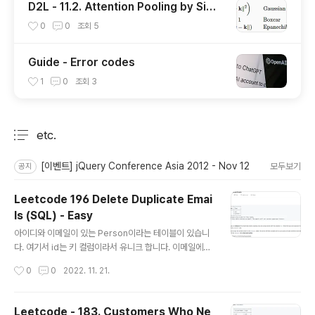
D2L - 11.2. Attention Pooling by Simil
arity
0
0
조회
5
Guide - Error codes
1
0
조회
3
etc.
분류 전체보기
주요 글 목록
[이벤트] jQuery Conference Asia 2012 - Nov 12
모두보기
공지
Leetcode 196 Delete Duplicate Emai
ls (SQL) - Easy
글 내용
아이디와 이메일이 있는 Person이라는 테이블이 있습니
다. 여기서 id는 키 컬럼이라서 유니크 합니다. 이메일에는
중복된 데이터가 들어갈 수 있습니다. 이메일이 중복 됐을
작성시간
0
0
2022. 11. 21.
경우 하나만 남기고 나머지를 지워서 유니크하게 만드는
쿼리를 만들라는 문제 입니다. 이메일은 모두 소문자 입니
다. 일단 하나 하나 접근해 보겠습니다. 테이블은 하나 이지
Leetcode - 183. Customers Who Ne