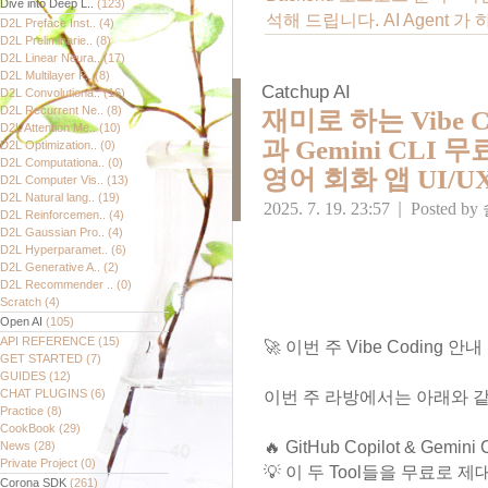
Dive into Deep L..
(123)
석해 드립니다. AI Agent
D2L Preface Inst..
(4)
D2L Preliminarie..
(8)
D2L Linear Neura..
(17)
D2L Multilayer P..
(8)
Catchup AI
D2L Convolutiona..
(16)
D2L Recurrent Ne..
(8)
재미로 하는 Vibe Codi
D2L Attention Me..
(10)
과 Gemini CLI
D2L Optimization..
(0)
D2L Computationa..
(0)
영어 회화 앱 UI/U
D2L Computer Vis..
(13)
D2L Natural lang..
(19)
2025. 7. 19. 23:57
|
Posted by
D2L Reinforcemen..
(4)
D2L Gaussian Pro..
(4)
D2L Hyperparamet..
(6)
D2L Generative A..
(2)
D2L Recommender ..
(0)
Scratch
(4)
Open AI
(105)
API REFERENCE
(15)
🚀 이번 주 Vibe Coding 안내
GET STARTED
(7)
GUIDES
(12)
CHAT PLUGINS
(6)
이번 주 라방에서는 아래와 
Practice
(8)
CookBook
(29)
🔥 GitHub Copilot & Gemini 
News
(28)
Private Project
(0)
💡 이 두 Tool들을 무료로 
Corona SDK
(261)