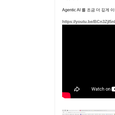
Agentic AI 를 조금 더 깊
https://youtu.be/BCn3ZjI