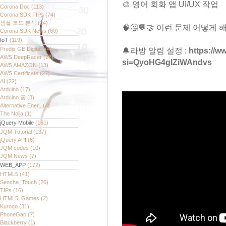
🎨 영어 회화 앱 UI/UX 작업
Corona Doc
(113)
Corona SDK TIPs
(74)
샘플 코드 분석
(14)
🧠🤔💬🤝 이런 문제 어떻게
Corona SDK News
(60)
IoT
(119)
Predix GE Digita..
(4)
🔔라방 알림 설정 :
https://
AWS DeepRacer
(28)
si=QyoHG4gIZiWAndvs
AWS AMAZON
(13)
AWS Certificate
(27)
AI
(22)
Arduino
(17)
Arduino 雲
(3)
Alternative Ener..
(4)
The Nolja
(1)
jQuery Mobile
(161)
JQM Tutorial
(137)
jQuery API
(6)
JQM codes
(10)
JQM News
(7)
WEB_APP
(172)
HTML5
(41)
Sencha_Touch
(26)
TIPs
(16)
HTML5_Games
(2)
Kurogo
(31)
PhoneGap
(7)
Blackberry
(1)