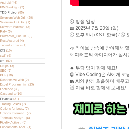
Android
(46)
IBM Worklight
(2)
TDD Project
(85)
Selenium Web Dri..
(29)
🕔 방송 일정
Selenium iOS Dri..
(1)
Software Estimat..
(3)
📅 2025년 7월 20일 (일)
Rally
(5)
🕘 오후 9시 (KST, 한국) / 🕔
Protractor_Cucum..
(6)
Rest Assured
(4)
Tricentis Tosca
(1)
📣 라이브 방송에 참여해서 
iOS
(10)
✨ 여러분의 아이디어가 실시
swift
(9)
etc.
(92)
Drupal
(3)
🔥 부담 없이 함께 해요!
SEO
(9)
🤖 Vibe Coding은 AI에
PHP
(10)
Responsive Web
(2)
👥 AI와 함께 호흡하며 배
Excel Programmin..
(23)
🙌 지금 바로 함께해 보세요!
Leetcode
(35)
Cassandra
(10)
Financial
(31)
Trading Basics
(7)
Options for begi..
(7)
Options Intermed..
(7)
Technical Analys..
(6)
Fidelity Active ..
(0)
Fundamental Anal..
(1)