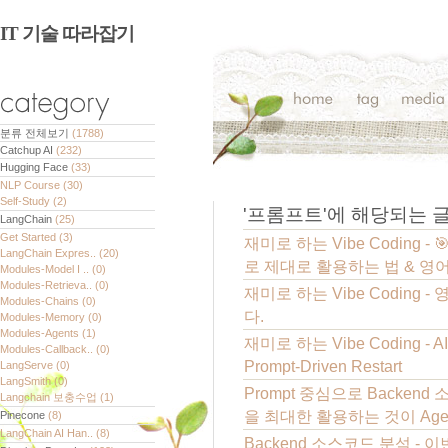
IT 기술 따라잡기
분류 전체보기
(1788)
Catchup AI
(232)
Hugging Face
(33)
NLP Course
(30)
Self-Study
(2)
'
프롬프트
'에 해당되는 
LangChain
(25)
Get Started
(3)
재미로 하는 Vibe Coding - 🎯
LangChain Expres..
(20)
로 제대로 활용하는 법 & 영어 
Modules-Model I ..
(0)
Modules-Retrieva..
(0)
재미로 하는 Vibe Coding -
Modules-Chains
(0)
다.
Modules-Memory
(0)
Modules-Agents
(1)
재미로 하는 Vibe Coding 
Modules-Callback..
(0)
Prompt-Driven Restart
LangServe
(0)
LangSmith
(0)
Prompt 중심으로 Backend
Langchain 보충수업
(1)
을 최대한 활용하는 것이 Agent
Pinecone
(8)
LangChain AI Han..
(8)
Backend 소스코드 분석 - 이